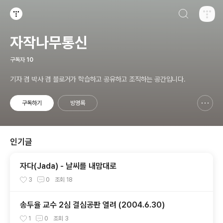
검색하기
티스토리
자작나무통신
구독자
10
기자 겸 박사 겸 블로거가 학습하고 공유하고 조직하는 공간입니다.
구독하기
방명록
신고하기 레이어
열기
인기글
자다(Jada) - 날씨를 내맘대로
3
0
조회
18
송두율 교수 2심 결심공판 열려 (2004.6.30)
1
0
조회
3