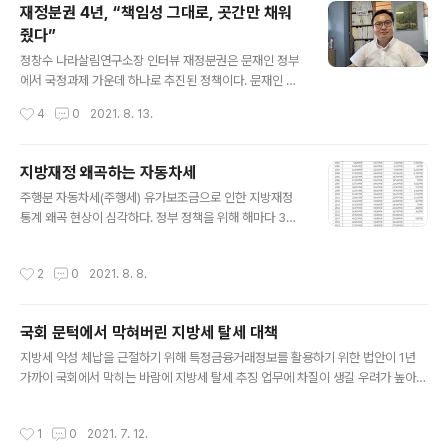
나왔..
경제회복 필요성이 더 커지는 내년에는 발행규모를 대폭
재정분권 4년, “책임성 그대로, 곳간만 채워
삭감하는 엇박자를 내는 셈이다. 2022년도 정부예산안 자
줬다”
료를 분석한 결과 지역사랑상품권 발행지원규모는 올해 2
글 내용
0조 2000억원에서 내년에는 6조원으로 3분의1 넘게 감
정창수 나라살림연구소장 인터뷰 재정분권은 문재인 정부
소할 예정이다. 특히 정부가 보조해주는 할인율이 올해는
에서 국정과제 가운데 하나로 추진된 정책이다. 문재인 대
6~8%에서 내년에는 4%로 줄어들면서 정부지원액 규모
통령이 “국세와 지방세 비중을 현행 8대2에서 장기적으로
작성시간
4
0
2021. 8. 13.
가 올해 1조 2522억원에서 내년엔 2400억원으로 한꺼
6대4까지 바꾸겠다”면서 “연방제 수준의 재정분권”을 언
번에 77.2%나 줄어들게 됐다. 지역사랑상품권은 지..
급했을 정도다. 부가가치세 가운데 일부를 지방세로 주는
지방소비세 비중을 21%로 늘리는 등 지방세입 확대가 이
지방재정 왜곡하는 자동차세
뤄졌다. 하지만 지방세 비중이 높아지면 분권이 되는 건지,
글 내용
주행분 자동차세(주행세) 유가보조금으로 인한 지방재정
분권이 수도권·비수도권 양극화 해소에 도움이 되는 건지,
통계 왜곡 현상이 심각하다. 정부 정책을 위해 해마다 3조
더 나아가 지방소멸을 막을 수 있는가, 그런 본질적인 질문
원 가량을 민간업계에 보조금으로 지급하는데도 정작 재원
은 제대로 토론이 된 적이 없다. 예산문제 전문가인 정창수
은 중앙정부가 아니라 지방세에서 빼서 충당하는 사실상
나라살림연구소 소장은 “지자체 권한과 책임은 그대로이
작성시간
2
0
2021. 8. 8.
‘갑질’ 행태를 20년 넘게 계속해온 셈이다. (8월3일) 서울
고, 혁신실험을 할 수 있는 여건이나 권한은 없다. 오히려
신문이 행정안전부가 해마다 발간하는 ‘지방세통계연감’을
예산규모는 늘어나면서 방만한 재정운영 ..
분석한 결과 일부 지방자치단체에서는 유가보조금으로 인
국회 문턱에서 막혀버린 지방세 탈세 대책
해 재정자립도가 실제보다 약 1.4% 포인트 높아지는 현상
글 내용
이 발생하는 것으로 나타났다. 가령 광주는 재정자립도(예
지방세 악성 체납을 근절하기 위해 특정금융거래정보를 활용하기 위한 법안이 1년
산규모 대비 자체수입)가 51.4%였지만 유가보조금을 빼
가까이 국회에서 막히는 바람에 지방세 탈세 추징 업무에 차질이 생길 우려가 높아지
면 49.9%로 떨어졌다. 충북 보은군은 41.4%에서 40.3%
고 있다. 지난해 기준 지방세 체납액은 약 3조원 규모다. 29일 행정안전부와 지방자
로, 전남 함평군은 9.9%에서 8.6%로 감소했다. 이는 유가
치단체 등에 따르면 금융위원회 산하 금융정보분석원에서 보유한 특정금융거래정보
작성시간
1
0
2021. 7. 12.
보조금으로 인해 지방재정이 실..
를 지방세 체납에도 활용할 수 있도록 한 특정금융정보법 개정안이 지난해 7월 발의