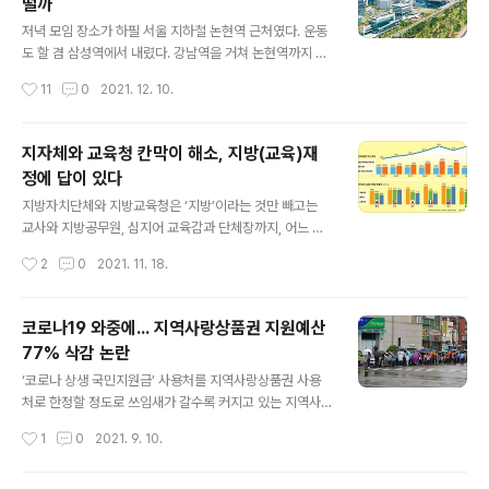
떨까
고 고민을 조금 더 이어가보면, 화장시설 관련 예산을 정부
글 내용
와 지자체 가운데 누가 얼마나 부담할지 고민이 들지 않을
저녁 모임 장소가 하필 서울 지하철 논현역 근처였다. 운동
수 없다. 국회입법조사처가 발표한 ‘초고령사회 대비 화장
도 할 겸 삼성역에서 내렸다. 강남역을 거쳐 논현역까지 5
시설 설치현황과 과제’ 보고서에 따르면 2022년 3월 기준
㎞가량을 걸었다. 테헤란로와 강남대로가 낯설게 느껴지
작성시간
11
0
2021. 12. 10.
전국 화장시설과 화장로는 각각 60개와 375개인다. 우리
는 건 평소 강남구에 갈 일이 많지 않기 때문만은 아니다.
나라 전체 인구를 감안하면 ..
구획 정리가 잘돼 일직선으로 쭉 뻗어 있고 넓은 길 양옆으
로 가로수처럼 늘어서 있는 고층빌딩에서 내뿜는 조명을
지자체와 교육청 칸막이 해소, 지방(교육)재
보고 있으면 과연 ‘강남 공화국’이란 말이 괜히 나오는 게
정에 답이 있다
아닌 듯하다. 1990년대 재임했던 서울 강북 지역 구청장
글 내용
일화를 들은 적이 있다. 그 구청장은 연말만 되면 빈 트럭을
지방자치단체와 지방교육청은 ‘지방’이라는 것만 빼고는
몰고 강남구로 향했다. 연말마다 보도블록 교체공사가 많
교사와 지방공무원, 심지어 교육감과 단체장까지, 어느 것
던 시절이다. 강남구에서 교체한 보도블록을 트럭에 한가
하나 공통분모가 없어 보인다. 일반인들 머릿속에 지방자
작성시간
2
0
2021. 11. 18.
득 실어 왔다. 물정 모르는 주민들은 무척이나 좋아했다고
치와 교육자치는 완전히 별개로 존재한다. 하지만 내년도
한다. 이렇게 품질 좋은 보도블록..
예산안과 다음 정부 재정개혁 논의가 맞물려 돌아가는 요
즘 지방재정과 지방교육재정을 통합하자는 주장이 이어지
코로나19 와중에... 지역사랑상품권 지원예산
고 있다. 시민단체는 대체로 자치와 분권에 우호적인 입장
77% 삭감 논란
을 보였지만 최근 분위기는 다르다. 지난달 28일 참여연
글 내용
대, 건강사회를위한약사회, 환경운동연합 등이 주최한 예
‘코로나 상생 국민지원금’ 사용처를 지역사랑상품권 사용
산안 관련 토론회에선 지방재정과 지방교육재정 통합론 주
처로 한정할 정도로 쓰임새가 갈수록 커지고 있는 지역사
장이 강하게 분출했다. 시민단체만 그런 것도 아니다. 이튿
랑상품권이 내년에는 발행액과 정부지원 모두 대폭 삭감돼
작성시간
1
0
2021. 9. 10.
날 열린 한국지방세연구원 주최 토론회에선 차기 정부 지
논란이 예상된다. 코로나19로 인한 지역경제 침체에 대응
방재정 개혁과제를 점검하면서 역시 같은 맥락의 주장이
하기 위해 지역사랑상품권 발행을 독려해온 정부가 정작