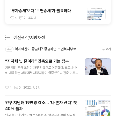
'부자증세'보다 '보편증세'가 필요하다
4
2
조회
3
예산생각/지방재정
분류 전체보기
주요 글 목록
복지예산이 궁금해? 궁금하면 보건복지부로
모두보기
공지
“지자체 빚 줄여라” 긴축으로 가는 정부
글 내용
지방재정 운용 초점이 채무 감축으로 이동했다. 코로나19
에 대응하는 과정에서 재정지출이 급증했으니 긴축 기조로
전환하겠다는 의미다. 행정안전부는 26일 정부서울청사에
서 행안부 장관 이상민 주재로 2022 지방재정전략회의를
작성시간
4
0
2022. 9. 27.
열고 전국 지방자치단체와 함께 지방재정 운용 방향을 논
의했다. 행안부와 지자체는 이 자리에서 2026년까지 지자
체 통합재정수지비율 2% 흑자, 지자체 채무비율 8%를 유
인구 지난해 19만명 감소… ‘나 혼자 산다’ 첫
지하는 것을 목표로 설정했다. 지방재정전략회의는 매년
40% 돌파
중앙정부와 지자체 단체장들이 모여 지방재정의 주요 현안
글 내용
을 논의하는 자리다. 이날 회의에서 행안부는 국가재정과
인구 늘어난 기초단체는 50곳 뿐, 행정구역 정비 필요성