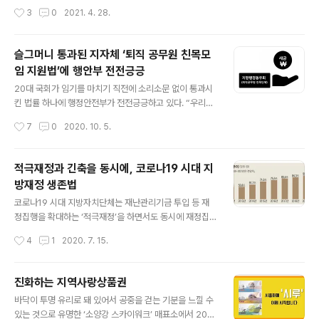
면 가용인력을 총동원하는 거라고 보면 된다”면서 “남원시
산낭비나 특혜지원 논란의 대상이 될 것이다. 하지만 친목
작성시간
3
0
2021. 4. 28.
75세 이상 접종 대상자가 1만 5612명인데 현재 절반 가
모임이 전직공무원들을 대상으로 한다면, 법적으론 완벽하
량 진행했다”라고 설명했다. 지팡..
게 문제없다. 20대 국회가 임기 종료 직전 별다른 공론화
도 없이 통과시킨 법이 지방재정에 작지만 불길한 흙탕물
슬그머니 통과된 지자체 ‘퇴직 공무원 친목모
을 일으키기 시작했다. 27일 ‘서울신문’이 나라살림연구소
임 지원법’에 행안부 전전긍긍
와 함께 지방재정 현황을 분석한 결과 울산, 경남, 강원 등 1
글 내용
4개 지자체가 퇴직한 지방직 공무원 친목모임인 ‘지방행정
20대 국회가 임기를 마치기 직전에 소리소문 없이 통과시
동우회’에 예산을 지원했다. 지원액은 약 1억 7078만원이
킨 법률 하나에 행정안전부가 전전긍긍하고 있다. “우리가
었고 3월 말 현재 1억 3629만원(79.80%)를 이미 지출
입법하는 이유가 국민들의 행복을 위해 하는 건데 퇴직 공
작성시간
7
0
2020. 10. 5.
했다. 광역지자체 중에서는 울산과 강원이 각각 3000만
무원들의 행복을 위해 정부 재정을 지원해 달라고 오해받
원, 경남이 2600만원을 책정했다..
을 소지가 다분히 있습니다.”(더불어민주당 의원 김한
정)“일반운영비를 국고로 지원하는 것은 부적절하다 그리
적극재정과 긴축을 동시에, 코로나19 시대 지
고 유사 입법례를 찾기 어렵다라는 입장을 갖고 있습니
방재정 생존법
다.”(행정안전부 차관 윤종인) 1일 정부 관계자들에 따르면
글 내용
행안부는 지방자치단체가 지방직 퇴직공무원들의 친목단
코로나19 시대 지방자치단체는 재난관리기금 투입 등 재
체에 예산지원을 할 수 있도록 한 ‘지방행정동우회법’이 제
정집행을 확대하는 ‘적극재정’을 하면서도 동시에 재정집
정되면서 여러 해에 걸쳐 법적 근거 없이는 운영비를 지원
행을 줄이는 ‘지출구조조정’도 해야 한다. 코로나19 대응을
작성시간
4
1
2020. 7. 15.
받지 못하도록 관련 제도를 정비했던 노력에 차질이 발생
위해 돈을 써야 할 곳은 늘었는데 정작 중앙정부가 지방교
할 것을 우려하고 있다.정태옥, ‘이부망천’과 함께 남긴..
부세를 깎아버려 지갑이 더 얇아졌기 때문이다. 적극재정
과 지출구조조정이라는 ‘두 마리 토끼’를 ‘울며 겨자 먹
진화하는 지역사랑상품권
기’로 해야 하는 이중고에 시달리는 지방재정 생존법을 살
글 내용
바닥이 투명 유리로 돼 있어서 공중을 걷는 기분을 느낄 수
펴본다. 두마리 토끼잡기 13일 행정안전부에 따르면 올
있는 것으로 유명한 ‘소양강 스카이워크’ 매표소에서 200
해 지방세 징수전망액은 94조 9208억원이다. 지난해보