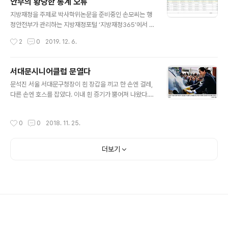
안부의 황당한 통계 오류
소·벤처기업에 대한 취득세·재산세 감면은 기존 수준대로
글 내용
연장한다. 산업단지 입주 기업은 취득세 50%, 재산세 7
지방재정을 주제로 박사학위논문을 준비중인 손모씨는 행
5%(수도권 35%), 지식산업센터 입주 기업은 취득세 5
정안전부가 관리하는 지방재정포털 ‘지방재정365’에서 지
0%, 재산세 37.5% 감면 혜택을 받을 수 있다. 또 저출산
방재정 관련 데이터를 살펴보다가 이해할 수 없는 장면을
작성시간
2
0
2019. 12. 6.
대책으로 도입한 신혼부부 생애 최초 취득 주택에 대한 취
목격했다. 2011년과 2012년에 서울시 25개 자치구가 정
득세 50% 감면은 1년 연장되..
부로부터 보통교부세를 각각 수백억원씩 받은 걸로 돼 있
었다. 총액은 2011년 8359억원, 2012년 8393억원으
서대문시니어클럽 문열다
로 도합 1조 6752억원이나 되는 규모였다. 서울시가 보통
글 내용
문석진 서울 서대문구청장이 흰 장갑을 끼고 한 손엔 걸레,
교부세를 받지 않는다는 건 지방재정 전문가들 사이에선
다른 손엔 호스를 잡았다. 이내 흰 증기가 뿜어져 나왔다.
상식 중에서도 상식이기 때문에 손씨는 당황할 수밖에 없
흰 증기를 뿜은 뒤 걸레로 딱아내자 자동차가 반짝 반짝 윤
었다. 행안부가 황당한 착오로 인해 2조원 가까운 통계 입
이 났다. 서대문구가 노인 일자리 사업으로 도입한 이동식
력 오류가 발생한 것으로 4일 드러났다. 당초 “지방재정3
작성시간
0
0
2018. 11. 25.
스팀세차 서비스 ‘취익취익’ 시연하는 모습을 본 주민들이
65에 보니 서울시가 보통교부세를 받은 걸로 돼 있다”는
큰 관심을 보였다. 서대문구 남가좌동에 13일 서대문시니
질문에 “그럴리가 있느냐. 말도 안..
어클럽이 개소식을 열고 본격적인 활동에 들어갔다. 만 60
더보기
세 이상 구민들에게 능력과 적성에 맞는 일자리를 발굴 제
공해 복지 향상과 건강한 노후를 돕는 ‘노인일자리 지원기
관’인 서대문시니어클럽이 주력으로 내세우는 사업이 바로
이동형 스팀세차와 밑반찬 제조 배달이다. 서대문구는 참
여자 모집과 교육도 시작했다. 서대문구에 따르면 이동형
스팀세차와 밑반찬 제조 배달 사업은..