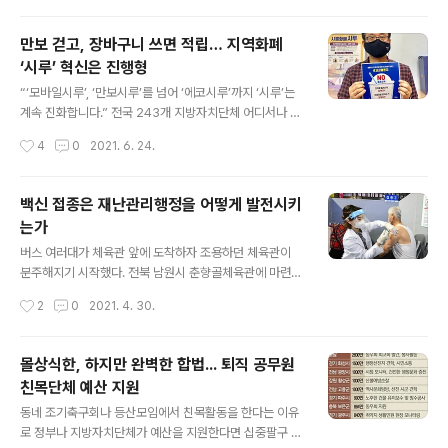
이후 1년 가까이 국회 정무위원회를 통과하지 못하고 있다. 특정금융거래정보란 자
금세탁이나 외화밀반출을 방지하기 위해 금융정보분석원에서 보유하고 분석하는 의
만보 걷고, 장바구니 쓰면 적립… 지역화폐
심스러운 금융거래 정보를 거리킨다. 특정금융정보법 개정안은 지방세 분야에서도
‘시루’ 혁신은 진행형
탈세 추징에 특정금융거래정보를 활용할 수 있도록 지자체가 행안부 장관을 통해 특
글 내용
정..
“‘모바일시루’, ‘만보시루’를 넘어 ‘에코시루’까지 ‘시루’는
계속 진화합니다.” 전국 243개 지방자치단체 어디서나 다
양한 이름의 지역사랑상품권을 볼 수 있지만 그중 가장 주
작성시간
4
0
2021. 6. 24.
목받는 건 경기 시흥시다. 2018년 천편일률적인 ‘OO사랑
상품권’에서 탈피해 시흥을 하나로 묶는다는 의미로 ‘시
루’(始累)라는 특색 있는 이름을 도입했고, 2019년 최초
백신 접종은 재난관리행정을 어떻게 발전시키
로 모바일 지역화폐도 내놓았다. 거기다 만보시루와 ‘시루
는가
배달앱’을 넘어 에코시루까지 연달아 내놓으며 혁신을 주
글 내용
도하고 있다. 시흥시 지역화폐 관련 업무를 전담하는 이재
버스 여러대가 체육관 앞에 도착하자 조용하던 체육관이
환(48) 시흥시 지역화폐팀 책임관은 14일 인터뷰에서 “시
분주해지기 시작했다. 전북 남원시 춘향골체육관에 마련된
루를 처음 준비할 때부터 지금까지 줄곧 민관이 함께한다
백신접종센터는 매일 오전 8시부터 오후 5시까지 75세 이
작성시간
2
0
2021. 4. 30.
는 게 가장 큰 원동력”이라고 말했다. 그는 “시루에 관한 모
상 고령층에게 코로나19 화이자 백신을 접종하고 있다. 지
든 것은 시 관계자 10명..
난 1일부터 시작했으니 전국에서도 가장 먼저 화이자 백신
을 접종한 곳 가운데 하나다. 백신접종센터에서 만난 박은
몰상식한, 하지만 완벽한 합법... 퇴직 공무원
순 남원시 건강생활과장은 “의료진 한 명이 대략 150명을
친목단체 예산 지원
접종한다. 어제까진 하루 600명 가량 접종했는데 오늘부
글 내용
턴 정부 방침에 따라 800여명을 접종할 계획이다”고 설명
동네 조기축구회나 등산모임에서 친목활동을 한다는 이유
했다. 그는 “사회적 거리두기를 비롯한 방역 수칙을 고려하
로 정부나 지방자치단체가 예산을 지원한다면 십중팔구 예