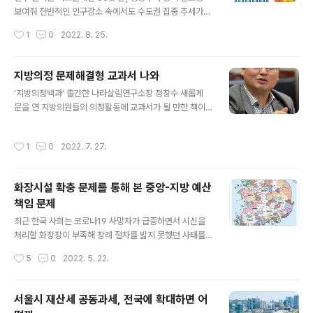
발맞춰 지방재정의 지속 가능성 확보가 시급하다고 진단하
보여줘 전반적인 인구감소 속에서도 수도권 집중 추세가
며 채무 감축에 주력하겠다는 방침을 분명히 했다. 행안부
계속되면서 행정구역별 인구와 면적 차이를 조정할 필요성
작성시간
1
0
2022. 8. 25.
에 따르면 지자체 재정수입에서 재정지출을 뺀 통합재..
이 높아지고 있다. 23일 행정안전부가 발표한 ‘2022 행정
안전통계연보’에 따르면 전국 주민등록인구는 지난해 말
기준 5163만 8809명으로, 1년 전보다 19만 214명(0.3
지방의정 문제해결형 교과서 나와
7%) 줄어들었다. 주민등록인구는 2019년 5184만 986
글 내용
‘지방의정백과’ 출간한 나라살림연구소장 정창수 새롭게
1명으로 정점을 찍은 뒤 2년 연속 감소했다. 평균 연령은 4
문을 연 지방의원들의 의정활동에 교과서가 될 만한 책이
3.7세(남성 42.6세, 여성 44.8세)로 전년(43.2세)보다
민간 연구소에서 나왔다. 세입과 세출, 행정사무감사, 자치
0.5세 높아졌다. 가장 인구가 많은 연령은 50세(1971년
법규, 의회운영 등 모두 5권으로 이뤄진 ‘지방의정백과’ 출
생, 93만 5176명)였다. 전국 단위로 보면 증가하는 곳과
작성시간
1
0
2022. 7. 27.
간을 총괄한 나라살림연구소장 정창수는 7월 16일 인터뷰
감소하는 곳의 희비가 극명히 엇갈린다. 17개 광역자치..
에서 “지방의회는 지방예산이 제대로 집행될 수 있도록 하
는 보루 구실을 해야 한다”면서 “지방예산을 제대로 알고
화장시설 확충 문제를 통해 본 중앙-지방 예산
참고할 수 있는 문제해결형 교과서로 자부한다”고 밝혔다.
책임 문제
‘지방의정백과’는 20여년간 지방의정 연구 및 강의, 컨설
글 내용
팅을 진행해 온 정 소장을 비롯해 부소장 이왕재과 수석연
최근 한국 사회는 코로나19 사망자가 급증하면서 시신을
구위원 이상민·우지영 등이 집필에 참여했다. 지방의정 관
처리할 화장장이 부족해 장례 절차를 밟지 못했던 사태를
련 핵심 쟁점 300개를 추려서 쟁점별로 사업과 예산, 법과
겪었다. 정부가 5년마다 수립하는 화장시설 관련 종합계획
작성시간
5
0
2022. 5. 22.
제도, 현황과 문제점, 행감 또는..
에서 화장시설 수급 예측을 제대로 하지 않는 등 미흡하게
대응한 것이 화장 대란의 한 원인이 됐다는 국회 보고서가
나왔다. 이 보고서는 화장시설이 현재 얼마나 부족하고, 확
서울시 재산세 공동과세, 전국에 확대하면 어
충이 왜 필요한지 잘 정리해 놨다. 그런데 여기서 그치지 않