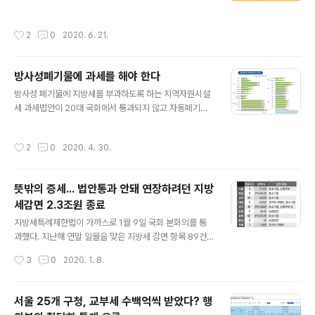
0원을 입장료로 내면 그 액수만큼 ‘춘천사랑상품권’을 되
다 4조 4604억원 증가한 것이지만 세부내용을 살펴보면
돌려받는다. 관광객들은 ‘춘천사랑상품권’으로 춘천에 있
상황이 녹록치 않다. 레저세는 경마장 임시휴장 등으로 지
작성시간
2
0
2020. 6. 21.
는 식당이나 커피점, 주유소 등에서 현금처럼 이용할 수 있
난해보다 55.6%(5000억원)나 줄었고, 지방소득세 역시
어서 좋다. 춘천 밖에선 쓸모가 없으니 자연스럽게 춘천에
지난해보다 9.0%(1조 6000원) 가..
서 뭐라도 사게 만드는 효과가 있으니 지역 소상공인에게
방사성폐기물에 과세를 해야 한다
도 도움이 된다. 지역사랑상품권이 진화를 거듭하고 있다.
글 내용
1997년 외환위기 이후 시민단체가 대안운동 차원에서 지
방사성 폐기물에 지방세를 부과하도록 하는 지역자원시설
역화폐 실험을 하면서 처음 시작된 뒤 2000년대 후반부턴
세 과세법안이 20대 국회에서 통과되지 않고 자동폐기될
정부와 지방자치단체가 공동체 활성화를 위해 도입 논의가
상황에 처했다. 법개정을 추진해온 원자력발전소가 위치한
활발해졌다. 지자체가 다양한 실험을 벌이고 중앙정부가
5개 기초자치단체와 행정안전부에선 지속가능한 탈원전정
작성시간
2
0
2020. 4. 30.
전국적인 모델로 확산시키는 선순환 과정을..
책을 위해서라도 법개정이 시급하다며 국회를 상대로 한
막판 설득작업에 나섰다. 행안부 등에 따르면 최근 탈원전
정책으로 인해 원전 가동이 감소하면서 원전이 자리잡은
뜻밖의 증세... 법안통과 안돼 연장하려던 지방
부산 기장군 등 5개 기초지자체는 지역자원시설세가 급감
세감면 2.3조원 종료
하고 있다. 가령 6개 원전이 위치한 영광군은 지역자원시
글 내용
설세 세입이 2015년 410억원에서 2019년에는 236억
지방세특례제한법이 가까스로 1월 9일 국회 본회의를 통
원으로 두 배 가까이 급감했다. 원전에서 발생하는 각종 지
과했다. 지난해 연말 일몰을 맞은 지방세 감면 항목 89건
방세입을 모두 더해도 2015년 594억원에서 지난해 381
의 지방세 감면 기한이 연장되게 됐다. 액수로는 2조 300
작성시간
3
0
2020. 1. 8.
억원으로 줄었다. 기장군 역시 같은 기간 지역자원..
0억원 규모다. 고규창 행정안전부 지방재정경제실장은
“지방세 감면이 1월 1일로 소급되는 것으로 법안에 반영된
만큼 지자체와 협조해 최대한 신속히 환급 처리하도록 하
서울 25개 구청, 교부세 수백억씩 받았다? 행
겠다”고 말했다. 산업단지, 지식산업센터 등에 입주하는 중