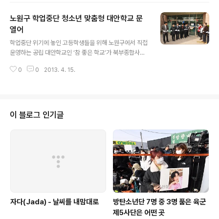
시킬 수 있도록 하겠다”고 밝혔다. 그는 “사망자만 186명, 부상자 약 7000명
노원구 학업중단 청소년 맞춤형 대안학교 문
이란 엄청난 희생이 있었기에 이승만 독재체제를 무너뜨리고 민주주의와 통일
을 위한 초석을 다지는 계기가 됐는데도 그동안 별다른 기념행사도 없이 잊혀져
열어
글 내용
가는 게 안타까웠다”고 배경을 설명했다. 박겸수에 따르면 올해 처음으로 개최
학업중단 위기에 놓인 고등학생들을 위해 노원구에서 직접
되는 국민문화..
운영하는 공립 대안학교인 ‘참 좋은 학교’가 북부종합사회
복지관에서 15일 문을 열었다. 지난해 9월 문을 연 중학생
0
0
2013. 4. 15.
과정 대안학교인 ‘나우학교’에 이어 두번째다. 현재 서울시
에서는 28개 대안학교를 복지관 등에 위탁운영하고 있지
만 학력인정을 받지 못해 별도 검정고시를 치러야 한다. 하
지만 나우학교와 참 좋은 학교는 학생들이 다니던 정규학
교에 속한 상태에서 대안학교 과정을 충실히 이수하면 소
이 블로그 인기글
속 학교 졸업장을 받을 수 있다. 노원구청장 김성환은 이 자
리에서 “징계학생을 위한 특별교육 이수기관 6개소 운영,
학업중단 원인별 치료기관 61개소 지정·운영, 청소년 동아
리 모임장소인 휴 카페 운영 등을 통해 내년까지 학업중단
청소년을 절반까지 줄이겠다는 의지를..
자다(Jada) - 날씨를 내맘대로
방탄소년단 7명 중 3명 품은 육군
제5사단은 어떤 곳