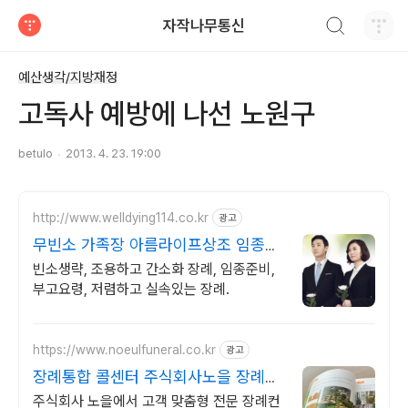
검색하기
자작나무통신
티스토리
예산생각/지방재정
고독사 예방에 나선 노원구
betulo
2013. 4. 23. 19:00
http://www.welldying114.co.kr
광고
무빈소 가족장 아름라이프상조 임종준
비 절차.상속관계 안내
빈소생략, 조용하고 간소화 장례, 임종준비,
부고요령, 저렴하고 실속있는 장례.
https://www.noeulfuneral.co.kr
광고
장례통합 콜센터 주식회사노을 장례통
합콜센터
주식회사 노을에서 고객 맞춤형 전문 장례컨