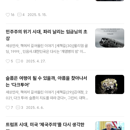
이었던 홍세화를 십여 년 전 딱 한 번 만나봤다. 그는 인권
는 말이야. 세상에는 소설 말고도 읽고 싶은 책이 길게 줄을
연대에서 주최한 수요대화모임 초청강사였다. 당시 홍세화
서 있잖아. 결국 해법은 하나 뿐이지. 어지간하면 대하소설
작성시간
16
4
2025. 5. 15.
는 차별과 낙인에 대해 얘기했다. 그는 한국에서 “너 전라
을 아예 손에 잡지 않는 거야.자연스레 책꽂이에는 언젠가
도 사람이냐”는 질문, 유럽에서 “너 유대인이냐”는 질문이
읽어야..
어떤 맥락 속에 있는지 예로 들었다. 그 이야기가 오래도록
민주주의 위기 시대, 파리 날리는 임금님의 초
기억에 남아 가슴에 아프게 박혔다.한국 사회에서 “너 전라
상
도 사람이냐”는 질문은 구별짓기와 낙인찍기를 상징한다.
글 내용
“너 경상도 사람이냐” 혹은 “너 서울 사람이냐”는 질문에
세상만사, 책에서 길어올린 이야기 [세책길(30)]윌리엄 골
서는 그런 맥락을 전혀 찾아볼 수 없다. 미국에서 “너 기독
딩, 1999, , 민음사.대한민국은 다시는 ‘개염병의 밤’ 이전
교도냐”와 “너 무슬림이냐”라는 두 질문과 본질적으로 아
으로는 돌아갈 수 없을 것 같다. 2024년 12월3일 이전까
작성시간
5
0
2025. 4. 27.
무런 차이가 없다. 최근 ..
지 대한국민에게 계엄령이란 교과서에서나 봤던 ‘그땐 그
랬다더라’ 하는 오래 전 일이었을 뿐이었다. 심지어 전두환
이 이끄는 신군부조차도 국회의사당에 총을 든 군인을 보
슬픔은 여행이 될 수 있을까, 아픔을 찾아나서
낼 생각은 못했다.오프사이드 규정은 축구를 축구답게 하
는 ‘다크투어’
는 핵심 ‘제도’라고 할 수 있다. 오프사이드를 어기면 아무
글 내용
리 멋있는 골을 넣어도 소용이 없다. 그런데 만약 오프사이
세상만사, 책에서 길어올린 이야기 [세책길(29)]김여정, 2
드 규칙을 대놓고 어기는 팀이 있다면 어떻게 될까. 그 순간
021, 다크 투어: 슬픔의 지도를 따라 걷다>, 그린비. 대학
그 축구는 더이상 축구가 아니라 골목에서 아이들이 몰려
졸업여행을 제주도로 갔다. 제주도는 처음이었다. 여러 곳
작성시간
7
3
2025. 4. 6.
다니는 공놀이와 다를 게 없어진다. 생각해보면 그 날 밤 계
을 둘러보고 구경했는데, 지금도 가장 많이 기억나는 건 제
엄 포고령은 축구경기..
주도 남서쪽 대정읍에 있는 알뜨르 비행장이었다. 사실 알
뜨르 비행장에는 별로 볼만한 게 없다고 느낄 수도 있다. 크
트럼프 시대, 미국 ‘제국주의’를 다시 생각한
게 틀린 말도 아니다. 주민들이 무심하게 밭일을 하는 너른