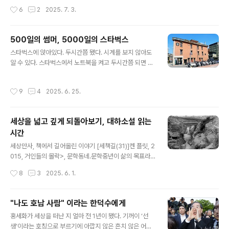
이 벌어졌다. 공교롭게도 기성용은 유럽에서 뛸 때를 빼고
대 타이틀을 휩쓰는 ‘그랜드 슬램’을 최초로 달성했고 통산
작성시간
6
2
2025. 7. 3.
는 줄곧 서울에서 뛰었던 이른바 ‘레전드’였고, 기성용을 내
타이틀 획득 71회로 아직도 깨지지 않은 일본 역대 최다 기
보낸 감독 김기동은 작년에 FC서울에 부임했다. ‘굴러온
록을 세웠다...
돌이 기성용을 쫓아냈다’는 목소리가 서울 열성팬들 중심
500일의 썸머, 5000일의 스타벅스
으로 울려퍼졌다. 지난 주말인 6월 29일 서울월드컵경기
글 내용
장에서 프로축구 K리그 서울과 포항 경기가 열리니 이래저
스타벅스에 앉아있다. 두시간쯤 됐다. 시계를 보지 않아도
래 분위기가 폭발하기 딱 좋은 조건이었다. 이날 서울월드
알 수 있다. 스타벅스에서 노트북을 켜고 두시간쯤 되면 인
컵경기장 분위기는 여러모로 특이했다. 경기 전부터 2006
터넷 연결이 끊어진다. 몇 달 전부터 어김없이 일어나는 일
~2009년 4년, 2020년 7월부터 5년간 뛰었 ‘레전드’를
이다. 처음엔 당황했지만 이젠 놀랍지 않다. 다만 짜증이 켜
작성시간
9
4
2025. 6. 25.
존중하지 않는 서울을 비난하는 목소리..
켜이 쌓일 뿐이다. 연인들이 이별할 때가 다가오는 걸 서로
느낌으로 알 듯이. 인터넷을 끊는 건 정을 떼라고 스타벅스
가 배려해 주는 거라고, 그렇게 생각해 본다. 그렇게라도 생
세상을 넓고 깊게 되돌아보기, 대하소설 읽는
각해야 조금은 덜 짜증스럽다. 하지만 마음이 완전히 평화
시간
로워지긴 쉽지 않다. 하필 뒷자리에 모여앉은 손님들 떠드
글 내용
는 웃음소리가 무척이나 거슬린다. 톰이 500일의 중간쯤
세상만사, 책에서 길어올린 이야기 [세책길(31)]켄 플릿, 2
언젠가 그토록 매력적이라고 생각했던 썸머의 특징들이 다
015, 거인들의 몰락>, 문학동네.문학중년이 삶의 목표라
르게 보이기 시작했듯이. 스타벅스에 처음 가본 건 200
고 할 수 있는 한 지인과 얘기를 할 때였다. 소설을 잘 읽지
작성시간
8
3
2025. 6. 1.
8년 즈음이었다. 스타벅스를..
않는다고 했더니 이유를 묻는다. 솔직하게 대답해줬다. 소
설을 싫어하는 건 아냐. 근데 잘 안 읽게 돼. 왜 그러냐고?
생각해보라고, 소설이라면 대하소설이지. 단편소설은 감질
"나도 호남 사람" 이라는 한덕수에게
나게 몇 장 읽으면 끝나버려. 재미없잖아. 근데 대하소설은
글 내용
홍세화가 세상을 떠난 지 얼마 전 1년이 됐다. 기꺼이 ‘선
분량이 엄청나잖아. 길게는 몇 달 동안 붙잡고 있던 적도 있
생’이라는 호칭으로 부르기에 아깝지 않은 흔치 않은 어른
었지. 한 번 읽기 시작하면 눈을 떼질 못하겠어. 진짜 문제