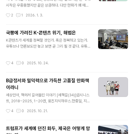
지 않는다. 전생에 무슨 죄를 지었는지 알 수 없지만 나는
시작은 우중충했지만 끝은 상큼하다. 다만 한파가 꽤 매서
서울과 너무 깊이 얽혀버렸을 뿐이다. 복잡하고 번잡한 서
운 게 좀 걱정되는 건 사실이다. 2025년을 결산해보자. 한
작성시간
2
1
2026. 1. 3.
울보다는, 오히..
해 동안 읽은 책이 109권이다. 지난해 101권보다 더 늘었
다. 다만 2005년 당시 120권에는 한참 못 미친다. 쪽수로
는 4만 6,988쪽인데, 2023년(4만 1891쪽)보다는 늘었
국뽕에 가려진 K-콘텐츠 위기, 해법은
지만 2024년(4만 7,075쪽)보다는 살짝 못 미친다. 월평
글 내용
K콘텐츠가 세계를 정복할 것인가. 혹은 정복하고 있는가.
균으로는 9.1권, 3,916쪽이다. 월별로 보면 11월에 13권으
유튜브나 언론보도만 놓고 보면 곧 그리 될 것 같다. 유튜브
로 가장 많이 읽었고, 그 다음이 3월(11월)이고 4월, 7월, 1
알고리즘을 통해 우리는 외국인들이 오징어게임과 흑백요
0월, 12월에 10권을 읽었다. 가장 적게 읽은 건 1월, 5월,
리사, 최근에는 K팝데몬헌터스, 이른바 케데헌이 세계를
8월, 9월인데 각각 7권씩 읽었다. 논문은 한 해 동안 5편
작성시간
4
0
2025. 10. 24.
뒤흔들고 있다는 소식에 아침부터 저녁까지 흐믓하기만 하
에 불과하고 시사IN..
다. 그럼 한국 콘텐츠는 마냥 행복시나리오만 돌려도 되는
것인가. 이 문제를 오랫동안 연구해온 조영신은 빛 속에 감
B급정서와 밀덕력으로 가득찬 고품질 만화책
춰진 그늘, 그리고 짙어지는 그늘에 주목한다.조영신은 24
이라니
일 저널리즘학연구소가 주최한 월례포럼에서 ‘한국 콘텐츠
글 내용
산업, 글로벌 생존 해법’을 주제로 강연했다. 조영신은 SK
세상만사, 책에서 길어올린 이야기 [세책길(34)]굽시니스
경영경제연구소 수석연구원, SK브로드밴드 경영전략그룹
트, 2018~2025, 1~20권, 웅진지식하우스.한중일, 지겹
장을 거쳐 현재는 동국대 영상대학원 대우교수로 활동하고
지만 닮았고 꺼리지만 떨어질 수 없는지금은 꽤 낯선 얘기
작성시간
4
0
2025. 10. 21.
있다. 조영신은 케데헌으로 이야기를 시작한..
가 돼 버렸지만 국제통화기금(IMF)에 대응하는 아시아통
화기금(AMF)을 만들자는 논의가 한중일+아세안 차원에
서 진지하게 논의되던 때가 있었다. 1997년 외환위기로 심
트럼프가 세계에 던진 화두, 제국은 어떻게 망
각한 어려움을 겪은 동아시아 국가들이 공동대응 역량을