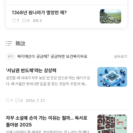
1368년 원나라가 멸망한 해?
7
0
조회
4
雜說
분류 전체보기
주요 글 목록
복지예산이 궁금해? 궁금하면 보건복지부로
모두보기
공지
‘서남권 반도체’라는 상상력
글 내용
운전할 때 아내가 자주 농담 반 진담 반으로 하는 얘기가 있
다. 왜 서울만 벗어나면 길을 잘 찾는 것일까. 뒤집어 얘기
하면 서울 시내 도로에선 틈만 나면 길을 잃고 방황한다. 서
울에서 30년 넘게 살고 있고, 그 가운데 20년가량 같은 동
작성시간
1
0
2026. 7. 27.
네에서 살았는데도 동네 주변에서 길을 헤맬 때가 많다. 나
름대로 변명을 하자면 서울은 여전히 ‘내 도시’가 아니기 때
문이겠다. 인구 천만 도시인 서울은 길을 나설 때마다 새롭
자꾸 소설에 손이 가는 이유는 뭘까... 독서로
고 낯설고, 어색하다. 솔직히 서울이라는 도시 자체에 큰 애
돌아본 2025
정이 없다. 서울은 내 고향이 아니다. 내가 죽을 때까지 서
글 내용
울에서 살아야 한다고 생각하면 그다지 행복한 느낌도 들
이제 나라꼴이 좀 제대로, 정상화된다는 걸 느끼는 한 해다.