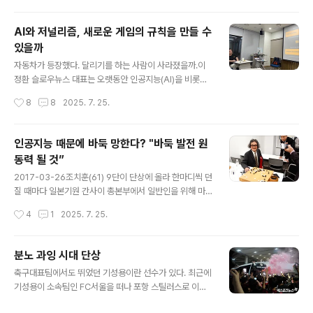
게 보낸 엽서에 이렇게 적었다. “뜻한 바를 뜻한 대로 표현
리는 ‘틈’으로 작용한 ..
치 못하는 나의 고뇌여. 짐작이나 하여 주겠지?”넉 달 뒤 이
AI와 저널리즘, 새로운 게임의 규칙을 만들 수
육사가 향한 곳은 중국 난징이었다. 의열단이 중국 국민정
있을까
부 지원을 받아 설립한 조선혁명군사정치간부학교에 입학
글 내용
해 군사교육을 받았다. 이육사로선 뜻한 바를 제대로 밝힐
자동차가 등장했다. 달리기를 하는 사람이 사라졌을까.이
수가 없는 사정이 있었던 셈이다. 일제 강점기는 곧 검열과
정환 슬로우뉴스 대표는 오랫동안 인공지능(AI)을 비롯한
감시의 시대였다.일제는 편지를 통해 독립운동 정보를 전
기술적 발전이 저널리즘에 미치는 영향에 주목해왔다. 그
작성시간
8
8
2025. 7. 25.
달하거나 저항의지를 북돋는 편지..
자신이 ‘얼리어답터’인 이정환은 저널리즘학연구소가 주최
한 월례강연에서 ‘인공지능과 저널리즘, 새로운 게임의 규
칙’을 발표했다. 이 강연에서 자동차의 등장과 달리기 비유
인공지능 때문에 바둑 망한다? "바둑 발전 원
로 이야기를 시작했다. 자동차가 등장하고 달리기의 경제
동력 될 것”
적 효용은 극적으로 감소했지만 그렇다고 달리기라는 행위
글 내용
가 사라진 건 아니다. 달리기는 여전히 중요하다. 자동차와
2017-03-26조치훈(61) 9단이 단상에 올라 한마디씩 던
달리기를 인공지능과 저널리즘에 비유하면 이런 질문이 가
질 때마다 일본기원 간사이 총본부에서 일반인을 위해 마
능하다. “인공지능 이후, 저널리즘이란 무엇인가.” #알고
련한 월드바둑챔피언십 공개설명회 자리는 웃음바다로 바
작성시간
4
1
2025. 7. 25.
리즘이 지배하는 공론장: 누가 규칙을 만드는가 이정환이
뀌었다. 조 9단은 ‘농담 반 진담 반’으로 “한국 예능 프로그
말하는 핵심 질문은 이런 것이다. 우리는 이미 ..
램에 진출하고 싶다. 한국 말 공부를 더 해야 한다”고 말했
다. 여섯살 ‘코흘리개’ 때인 1962년 일본으로 건너가 반백
분노 과잉 시대 단상
년 동안 일본 바둑계를 평정하는 사이에 한국어가 외국어
글 내용
축구대표팀에서도 뛰었던 기성용이란 선수가 있다. 최근에
처럼 돼 버린 조 9단의 과거와 현재를 보여주는 장면이다.
기성용이 소속팀인 FC서울을 떠나 포항 스틸러스로 이적
조치훈은 일본 바둑계에서 전설 그 자체다. 11세에 입단한
한다는 뉴스가 전해지면서 축구팬들 사이에서 엄청난 논란
뒤 일본 바둑 역사를 새로 썼다. 기성전, 명인전 등 일본 7