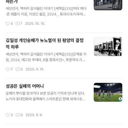
하는가
키우지 않으면 안된다는 고민이 커졌기 때문이었다. 한중
글 내용
일 정상이 모여 공동협력을 다짐하며 화기애애하게 대화를
세상만사, 책에서 길어올린 이야기 [세책길(33)]피터 헤더
나누던 때였다.김대중은 그 과정에서 꽤 중심적인 역할을
·존 래플리 지음, 이성민 옮김, 2024, , 동아시아.미국에서
했다. 김대중-오부치 선언을 통해 한일관계를 업그레이드
보낸 1년, 전혀 다른 기억언젠가 동생과 어학연수 당시 경
작성시간
4
1
2025. 10. 15.
했고 한중관계도 튼튼하게 다져놓았다. 중국 주석이었던
험을 얘기한 적이 있었다. 나는 상쾌했던 시카고 날씨, 공부
장쩌민이 사석에선 김대중을 ‘형님(大哥)’..
생각이 절로 나게 만드는 대학 도서관, 친절했던 사람들과
개방적인 분위기를 얘기하며 추억에 젖었다. 가장 즐거웠
김일성 개인숭배가 뉴노멀이 된 평양의 결정
던 건 세계 각지에서 온 다양한 사람들과 만나서 얘기하는
적 하루
일이었다.미국으로 이민 온 새 미국인들을 만나고, 조상이
글 내용
미국으로 건너 온 미국인들을 만나며 세계를 보는 눈이 확
세상만사, 책에서 길어올린 이야기 [세책길(32)]김재웅 지
넓어지는 걸 느꼈다. 그들은 일자리와 성공, 기회를 찾아 미
음, 2024, 예고된 쿠데타, 8월 종파사건>, 푸른역사.각종
국으로 건너온 사람들이었다. 미국을 새 고향으로 삼았고,
K시리즈가 유행하다보니 한국의 문화와 지리, 더 나아가
작성시간
7
0
2025. 9. 19.
미국은 그들을 받아들였다. 이런 게 미국이 가진 힘이 아닐
역사에 대한 관심이 높아졌다. 그런 속에서 전세계 많은 이
까 싶었다.동생..
들은 여전히 그 많은 K시리즈를 한반도 북쪽에 있는 또 다
른 K와 혼란스러워하거나 비교하는 것 또한 자연스러운 일
성공은 실패의 어머니
이 아닐까 싶다. 사실 이 문제는 남과 북 모두에게 아주 오
글 내용
실패의 뿌리를 찾아가다 보면 성공의 기억과 만나게 된다.
래된 숙제나 다름없다.분명 수천년을 동일한 정치사회문화
노키아 휴대전화와 블랙베리 스마트폰은 한때 세계시장을
속에서 살았는데 왜 이렇게나 다른 나라가 돼 버렸을까. 정
석권했지만 지금은 기억조차 희미해졌다. 싸이월드, 에버
치체제는 하늘과 땅 차이인데, 경제 시스템과 성적표는 더
노트, 심지어 한때 한국 정부가 정부혁신 사례로 꼽았던 액
크게 차이가 난다. 무엇보다도 대한민국과 조선민주주의인
작성시간
3
0
2025. 9. 9.
티브X까지, 모두 성공에 도취돼 성공 방정식을 ‘하던 대로’
민공화국을 구성하는 국민 혹은 인민들의 사고방식이 무척
고수하다가 시대 변화에 부응하지 못하고 좌절한 채 도태
이나 달라져 버렸다. 무엇이..
됐다.올해 프로축구 K리그에서 최고 화제라면 단연 전북