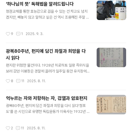
‘하나님의 뜻’ 독해법을 알려드립니다
현대의 부활과 울산HD의 몰락이 아닐까 싶다. 전북은 현재
글 내용
2관왕(더블)을 향해 거침없이 나서고 있다. 리그에선 압도
정권교체를 통한 효능감으로 꼽을 수 있는 건 차고도 넘치
적인 1위(19승6무3패, 승점 63)를 달리고 있고 코리아컵
겠지만, 빼놓지 않고 말하고 싶은 건 역시 조용해진 주말 광
역시 결승에 진출했다. 그 반대편에는 울산이 자리했다. 리
화문이 아닐까 싶다. 광화문 주변에선 몇 년 동안 주말마다
그 순위는 8위(9승7무12패, 승점 34)까지 떨어졌다. 10
사랑제일교회 목사 겸 알뜰폰 사업자가 주최하는 예배 겸
작성시간
9
1
2025. 9. 3.
위 수원FC(승점 31..
기부금품 모집 행사가 열리곤 했다.직업 특성상 일요일 광
화문 주변으로 출근해야 하는 처지에서 보자면 머리가 빠
개지고 귀가 지끈지끈 아프니 고문이 따로 없다. 나도 모르
광복80주년, 편지에 담긴 좌절과 희망을 다
게 오만상을 찌푸리게 되는데 영화 ‘28일후’에 등장하는
시 읽다
분노 바이러스가 공상이라는 생각이 안 든다. 그런데 최근
글 내용
일요일 광화문역에 내리니 예배 겸 기부금품 모집 행사가
편지란 위험한 물건이다. 1928년 히로히토 일왕 즉위식을
또 열리고 있었다. 정권교체 이후에도 갈 길이 멀구나 싶다.
보러 갔던 이봉창은 경찰에 끌려가 일주일 동안 유치장에
최선을 다해 빨리 건물 안으로 들어가는 것만이 하늘엔 평
갇혀 있어야 했다. 이유는 단 하나, 그가 한글 편지를 갖고
작성시간
8
11
2025. 8. 11.
화 땅엔 축복일 뿐이다. 그렇게 ..
있었기 때문이었다. 충실한 일본 국민이 되고 싶었던 이봉
창은 이 일을 계기로 독립운동가로 거듭났다. 그는 1932
년 일왕을 다시 찾아갔고, 수류탄을 던졌다. (이봉창이 김구
억누르는 자와 저항하는 자, 검열과 암호편지
에게 보낸 편지). 일본의 침략은 군대와 기차만으로 이뤄질
글 내용
광복80주년, 편지에 담긴 좌절과 희망을 다시 읽다‘청포
수 없었다. 전국에 우체국이 설치됐다. 전보와 엽서, 편지라
도’를 쓴 시인으로 유명한 독립운동가 이육사는 1932년 4
는 근대적 제도가 조선 곳곳을 연결했다. 다른 한편으로 편
월 대구를 떠나 홀연히 만주국으로 떠났다. 펑톈(현재 선
지는 독립운동가들에게도 무척이나 유용한 도구였다. 테일
양)에서 의열단 핵심이었던 윤세주를 만났다. 이육사는 그
러가 3·1운동 소식을 전 세계에 알리는 수단 역시 편지였
작성시간
2
11
2025. 8. 11.
해 6월 경북 영일군(현 포항시)에 살던 8촌 동생 이상흔에
다. 일제가 공들여 구축한 우편통신망이 독립의 대의를 알