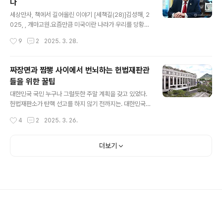
다
평지가 이어지고 그 너머 남해바다가 보이는 다소 심심한
글 내용
풍경 뿐이기 때문이다. 딱 한가지, 콘크리트로 뭉뚝하게 지
세상만사, 책에서 길어올린 이야기 [세책길(28)]김성해, 2
은, 건물인지 창고인지 알 수 없는 게 띄엄띄엄 보일 뿐이
025, , 개마고원.요즘만큼 미국이란 나라가 우리를 당황하
다.알뜨르 비행장은 제2차세계대전 당시 일본군이 미군에
게 한 적이 있었던가 싶다. 미국을 두고 온갖 분석과 비판과
작성시간
9
2
2025. 3. 28.
맞서기 위해 건설한 공군비행장이고, 정체모를 콘크리트는
전망이 쏟아진다. 한때 미국을 분석한다는 건 운동권들의
전투기 격납고였다. ..
전유물이나 되는 것처럼 취급됐다. 미국을 비판하는 것 자
체가 불온하거나 심지어 반체제인 양 사갈시하는 나라가
짜장면과 짬뽕 사이에서 번뇌하는 헌법재판관
한국이다. 대한민국에 있는 대학 교수 가운데 미국에서 박
들을 위한 꿀팁
사학위를 받은 사람이 발에 채이는 나라에서 정작 미국을
글 내용
제대로 아는 학자가 별로 없는 건 다 이유가 있다. 그런 면
대한민국 국민 누구나 그럴듯한 주말 계획을 갖고 있었다.
에서 보면 (개마고원, 2025)를 쓴 대구대 교수 김성해는
헌법재판소가 탄핵 선고를 하지 않기 전까지는. 대한민국
여러모로 특이한 사례다.대학 졸업 후 증권사 펀드매니저
국민들이 속터져서 밥이 목에 넘어가질 않는 걸 아는지 모
작성시간
4
2
2025. 3. 26.
를 하다 1997년 외환위기 이후 자의 반 타의 반 망해가는
르는지 이 분들은 오늘도 법이 목에 잘 넘어가는지 알 길이
회사를 퇴직한 뒤 미국..
없다.혹시 모를 일이다. 8명이 모여서 짬뽕을 시킬지 짜장
면을 시킬지 결정을 못하며 머리를 쥐어뜯을수도 있겠고,
더보기
짬뽕이든 짜장면이든 하나로 통일을 해야 한다며 서로 서
로 설득하고 있을수도 있겠다. 어떤 분은 탕수육도 시켜야
한다고 주장할 것이고 반대쪽에선 나라가 어려운데 그냥
라면이나 먹자고 우기는 분도 있을지도 모를 일이다. 분명
누군가는 단무지 나눠 먹기로 했던 한 명이 없는 걸 아쉬워
할테고, 또 누군가는 나머지 한 명까지 있었으면 자기가 먹
고 싶은 짬뽕 못 먹었을수도 있었겠다..