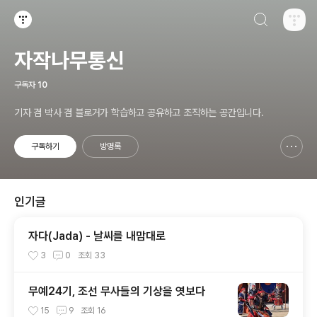
검색하기
티스토리
자작나무통신
구독자
10
기자 겸 박사 겸 블로거가 학습하고 공유하고 조직하는 공간입니다.
구독하기
방명록
신고하기 레이어
열기
인기글
자다(Jada) - 날씨를 내맘대로
3
0
조회
33
무예24기, 조선 무사들의 기상을 엿보다
15
9
조회
16