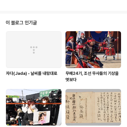
섬을 제대로 캐나다와 러시아 영토로 구분하지 못한 건 그..
전두환이 취임식에서 했다는 말이다(1권 137쪽). 사바크
는 이란 팔레비 왕정 당시 비밀경찰이었다. 모사드는 이스
라엘 해외첩보기관이다. 이제부턴 정권을 지키는 앞잡이가
아니라 국익을 수호하는 첨병이 되어야 한다는 선언이었
이 블로그 인기글
다. 곧바로 대대적인 구조조정에 들어갔다. 과장급 이상 간
부 대다수는 사표를 쓰게 하고, 국내정보인원을 대폭 줄이
도록 했다. 그리하여 중앙정보부는 모사드 같은 조직이 되
었을까. 이종찬 등이 주도했던 구조조정 작업은 5월 중순
전두환 지시로 중단됐다고 한다..
자다(Jada) - 날씨를 내맘대로
무예24기, 조선 무사들의 기상을
엿보다