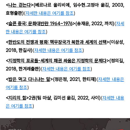
<
나는 걷는다
>(베르나르 올리비에, 임수현.고정아 옮김, 2003,
효형출판)
(
자세한 내용은 여기를 참조
)
<
슬픈 중국: 문화대반란 1964~1976
>(송재윤, 2022, 까치)
(
자세
한 내용은 여기를 참조
)
<
한반도의 전쟁과 평화: 핵무장국가 북한과 세계의 선택
>(이삼성,
2018, 한길사)
(
자세한 내용은 여기를 참조
)
<
지정학의 포로들-세계의 패권 싸움은 지정학의 문제다
>(정의길,
2018, 한겨레출판)
(
자세한 내용은 여기를 참조
)
<
밥은 먹고 다니냐는 말
>(정은정, 2021, 한티재)
(
자세한 내용은
여기를 참조
)
<
지리의 힘
>2권(팀 마샬, 김미선 옮김, 2022, 사이)
(
자세한 내용
은 여기를 참조
)