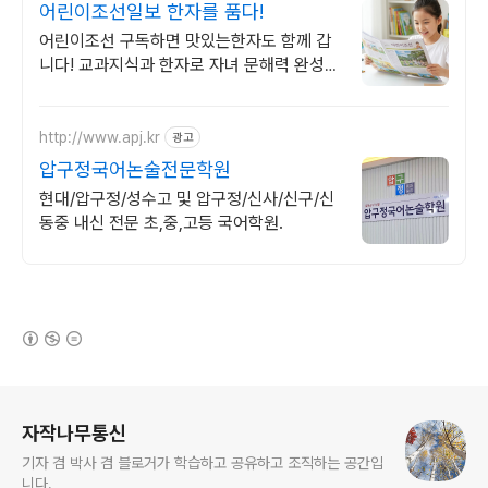
어린이조선일보 한자를 품다!
어린이조선 구독하면 맛있는한자도 함께 갑
니다! 교과지식과 한자로 자녀 문해력 완성
16면 한자만화로 주말까지 교육 걱정 뚝. 우
리아이 생각하는 힘을 키워 주세요!
http://www.apj.kr
광고
압구정국어논술전문학원
현대/압구정/성수고 및 압구정/신사/신구/신
동중 내신 전문 초,중,고등 국어학원.
(새창열림)
로그 정보
자작나무통신
기자 겸 박사 겸 블로거가 학습하고 공유하고 조직하는 공간입
니다.