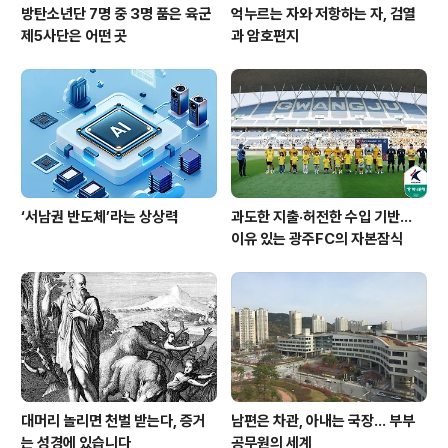
방탄소년단 7명 중 3명 품은 육군
억누르는 자와 저항하는 자, 검열
제5사단은 어떤 곳
과 암호편지
‘서남권 반도체’라는 상상력
과도한 지출·허전한 수입 기반…
이유 있는 광주FC의 자본잠식
대머리 놀리면 천벌 받는다, 증거
남편은 차관, 아내는 국장... 부부
는 성경에 있습니다
공무원의 세계