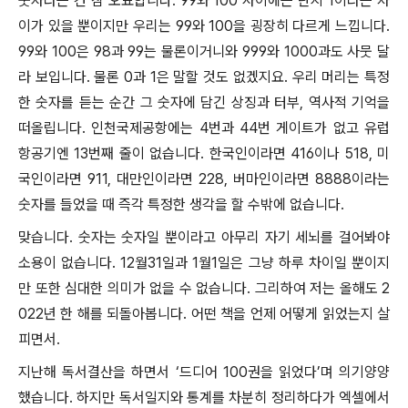
숫자라는 건 참 오묘합니다. 99와 100 사이에는 단지 1이라는 차
이가 있을 뿐이지만 우리는 99와 100을 굉장히 다르게 느낍니다.
99와 100은 98과 99는 물론이거니와 999와 1000과도 사뭇 달
라 보입니다. 물론 0과 1은 말할 것도 없겠지요. 우리 머리는 특정
한 숫자를 듣는 순간 그 숫자에 담긴 상징과 터부, 역사적 기억을
떠올립니다. 인천국제공항에는 4번과 44번 게이트가 없고 유럽
항공기엔 13번째 줄이 없습니다. 한국인이라면 416이나 518, 미
국인이라면 911, 대만인이라면 228, 버마인이라면 8888이라는
숫자를 들었을 때 즉각 특정한 생각을 할 수밖에 없습니다.
맞습니다. 숫자는 숫자일 뿐이라고 아무리 자기 세뇌를 걸어봐야
소용이 없습니다. 12월31일과 1월1일은 그냥 하루 차이일 뿐이지
만 또한 심대한 의미가 없을 수 없습니다. 그리하여 저는 올해도 2
022년 한 해를 되돌아봅니다. 어떤 책을 언제 어떻게 읽었는지 살
피면서.
지난해 독서결산을 하면서 ‘드디어 100권을 읽었다’며 의기양양
했습니다. 하지만 독서일지와 통계를 차분히 정리하다가 엑셀에서