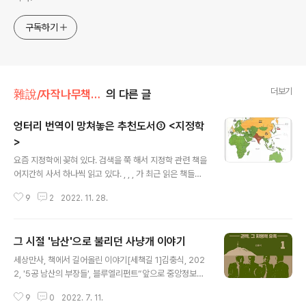
구독하기
더보기
雜說/자작나무책꽂이
의 다른 글
엉터리 번역이 망쳐놓은 추천도서③ <지정학
>
글 내용
요즘 지정학에 꽂혀 있다. 검색을 쭉 해서 지정학 관련 책을
어지간히 사서 하나씩 읽고 있다. , , , 가 최근 읽은 책들이
다. 여러 해 전에 읽었던 이나 도 다시 들춰봤다. 그런 가운
9
2
2022. 11. 28.
데 읽은 책 가운데 하나가 오늘 소개하고자 하는 이다. 파스
칼 보니파스(Pascal Boniface)가 쓰고 최린이 번였했다.
2019년에 가디언이라는 출판사에서 출간했다. 책 자체는
그 시절 '남산'으로 불리던 사냥개 이야기
평이하다. 뭔가 큰 지적 충격을 주는 건 그다지 없고 이미
글 내용
알던 내용을 펼쳐놓은 정도다. 내용은 그다지 인상적이지
세상만사, 책에서 길어올린 이야기[세책길 1]김충식, 202
않은 책이지만, 오래도록 기억에 남을 건 따로 있다. 명색이
2, '5공 남산의 부장들', 블루엘리펀트“앞으로 중앙정보부
지정학을 다룬 책인데 정작 세계지도에 오류가 한 가득이
는 ‘사바크’가 되지 말고 , 모사드가 되어야 한다.”1980년
다. 아일랜드를 영국과 함께 표시해 놓거나 북극해에 있는
9
0
2022. 7. 11.
4월 15일 보안사령관으로서 중앙정보부장을 겸직하게 된