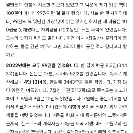
월별통계 설정에 사소한 착오가 있었고 그 덕분에 제가 읽은 책이
100권이 아니라 99권이란 걸 알게 됐습니다. 사실 한 권 차이인데
다, 99권도 요 몇년간 가장 많이 읽은 것이긴 하지만 제 마음은 10
0권을 못채웠다는 자괴감을 (10초동안) 느낄 수밖에 없었습니다.
그놈의 숫자가 뭐라고 말입니다. 이건 마치 <장길산> 끝자락에 등
장하는, 물을 건넌 여우가 그만 꼬리에 물이 묻은 것과 같다고나 할
까요.
2022년에는 모두 99권을 읽었습니다
. 한 달에 평균 8.3권(344
3쪽)입니다. 논문은 17편, 시사IN 52호를 읽었습니다. 쪽수로 계
산해보니
4만 1314쪽,
한달에 3443쪽을 읽은 셈입니다. 가장 많
이 읽은 건 여름입니다. 7월엔 11권(5112쪽)으로 쪽수로는 최고기
록이고, 8월과 9월은 12권씩 읽었습니다. 7월에는 좋은 기회를 얻
어서 키르기스스탄에 다녀왔는데 여행의 풍미를 돋우기 위해 관련
책들을 여럿 읽었습니다. <몽골 평화 시대 동서문명의 교류> <몽
골제국, 실크로드의 개척자들> <몽골 제국 기행: 마르코 폴로의 선
구자들>같은 책들입니다. <나는 걷는다>와 <당신에게 실크로드>