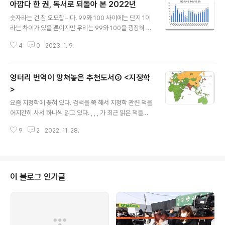
아깝다 한 권, 독서로 되돌아 본 2022년
글 내용
숫자라는 건 참 오묘합니다. 99와 100 사이에는 단지 1이
라는 차이가 있을 뿐이지만 우리는 99와 100을 굉장히 다
르게 느낍니다. 99와 100은 98과 99는 물론이거니와 9
4
0
2023. 1. 9.
99와 1000과도 사뭇 달라 보입니다. 물론 0과 1은 말할
것도 없겠지요. 우리 머리는 특정한 숫자를 듣는 순간 그 숫
자에 담긴 상징과 터부, 역사적 기억을 떠올립니다. 인천국
엉터리 번역이 망쳐놓은 추천도서③ <지정학
제공항에는 4번과 44번 게이트가 없고 유럽 항공기엔 13
번째 줄이 없습니다. 한국인이라면 416이나 518, 미국인
>
글 내용
이라면 911, 대만인이라면 228, 버마인이라면 8888이라
요즘 지정학에 꽂혀 있다. 검색을 쭉 해서 지정학 관련 책을
는 숫자를 들었을 때 즉각 특정한 생각을 할 수밖에 없습니
어지간히 사서 하나씩 읽고 있다. , , , 가 최근 읽은 책들이
다. 맞습니다. 숫자는 숫자일 뿐이라고 아무리 자기 세뇌를
다. 여러 해 전에 읽었던 이나 도 다시 들춰봤다. 그런 가운
걸어봐야 소용이 없습니다. 12월31일과 1월1일은 그냥
9
2
2022. 11. 28.
데 읽은 책 가운데 하나가 오늘 소개하고자 하는 이다. 파스
하..
칼 보니파스(Pascal Boniface)가 쓰고 최린이 번였했다.
2019년에 가디언이라는 출판사에서 출간했다. 책 자체는
평이하다. 뭔가 큰 지적 충격을 주는 건 그다지 없고 이미
알던 내용을 펼쳐놓은 정도다. 내용은 그다지 인상적이지
이 블로그 인기글
않은 책이지만, 오래도록 기억에 남을 건 따로 있다. 명색이
지정학을 다룬 책인데 정작 세계지도에 오류가 한 가득이
다. 아일랜드를 영국과 함께 표시해 놓거나 북극해에 있는
섬을 제대로 캐나다와 러시아 영토로 구분하지 못한 건 그..