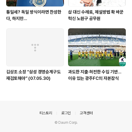
통일세? 독일 방식이라면 찬성한
삽 대신 수레로, 제설방법 확 바꾼
다, 하지만...
혁신 노원구 공무원
김상조 소장 “삼성 경영승계구도
과도한 지출·허전한 수입 기반…
재검토해야” (07.05.30)
이유 있는 광주FC의 자본잠식
의안내
티스토리
로그인
고객센터
© Daum Corp.