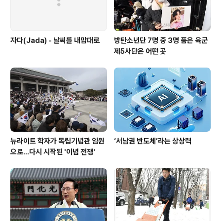
자다(Jada) - 날씨를 내맘대로
방탄소년단 7명 중 3명 품은 육군
제5사단은 어떤 곳
뉴라이트 학자가 독립기념관 임원
‘서남권 반도체’라는 상상력
으로…다시 시작된 '이념 전쟁'