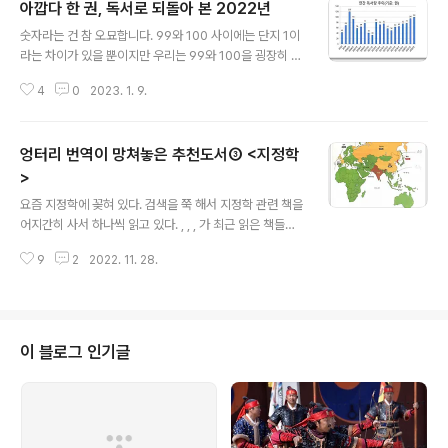
아깝다 한 권, 독서로 되돌아 본 2022년
글 내용
숫자라는 건 참 오묘합니다. 99와 100 사이에는 단지 1이
라는 차이가 있을 뿐이지만 우리는 99와 100을 굉장히 다
르게 느낍니다. 99와 100은 98과 99는 물론이거니와 9
4
0
2023. 1. 9.
99와 1000과도 사뭇 달라 보입니다. 물론 0과 1은 말할
것도 없겠지요. 우리 머리는 특정한 숫자를 듣는 순간 그 숫
자에 담긴 상징과 터부, 역사적 기억을 떠올립니다. 인천국
엉터리 번역이 망쳐놓은 추천도서③ <지정학
제공항에는 4번과 44번 게이트가 없고 유럽 항공기엔 13
번째 줄이 없습니다. 한국인이라면 416이나 518, 미국인
>
글 내용
이라면 911, 대만인이라면 228, 버마인이라면 8888이라
요즘 지정학에 꽂혀 있다. 검색을 쭉 해서 지정학 관련 책을
는 숫자를 들었을 때 즉각 특정한 생각을 할 수밖에 없습니
어지간히 사서 하나씩 읽고 있다. , , , 가 최근 읽은 책들이
다. 맞습니다. 숫자는 숫자일 뿐이라고 아무리 자기 세뇌를
다. 여러 해 전에 읽었던 이나 도 다시 들춰봤다. 그런 가운
걸어봐야 소용이 없습니다. 12월31일과 1월1일은 그냥
9
2
2022. 11. 28.
데 읽은 책 가운데 하나가 오늘 소개하고자 하는 이다. 파스
하..
칼 보니파스(Pascal Boniface)가 쓰고 최린이 번였했다.
2019년에 가디언이라는 출판사에서 출간했다. 책 자체는
평이하다. 뭔가 큰 지적 충격을 주는 건 그다지 없고 이미
알던 내용을 펼쳐놓은 정도다. 내용은 그다지 인상적이지
이 블로그 인기글
않은 책이지만, 오래도록 기억에 남을 건 따로 있다. 명색이
지정학을 다룬 책인데 정작 세계지도에 오류가 한 가득이
다. 아일랜드를 영국과 함께 표시해 놓거나 북극해에 있는
섬을 제대로 캐나다와 러시아 영토로 구분하지 못한 건 그..