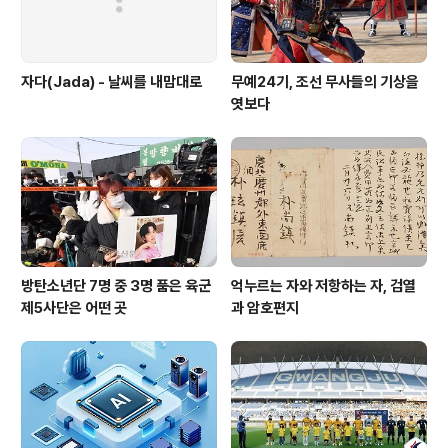
자다(Jada) - 날씨를 내맘대로
무예24기, 조선 무사들의 기상을
엿보다
방탄소년단 7명 중 3명 품은 육군
억누르는 자와 저항하는 자, 검열
제5사단은 어떤 곳
과 암호편지