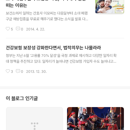
떠는 이유는
글 내용
보건소에서 일하는 간호사 이모씨는 다음달부터 소아 폐렴
구균 예방접종을 무료로 해주기로 했다는 소식을 발표 다
음날 신문보고 알았다. 예방접종 시행을 위해 필요한 백신
5
0
2014. 4. 22.
을 확보하고 주민들에게 홍보하는 모든 업무가 이씨 몫이
다. 그는 이 모든 준비를 20일 안에 마쳐야 한다. 심지어 예
방접종을 위해 필요한 예산조차 새로 계산해서 마련해야
건강보험 보장성 강화한다면서, 법적의무는 나몰라라
한다. 이제는 놀랍지도 않다. “보건소 근무 10년차인데 항
글 내용
상 이런 식이거든요. 예산이요? 추경을 하든가 예비비를 쓰
정부는 지난 6월 ‘고용률 70% 달성’을 국정 과제로 제시하고 다양한 일자리 확
든가 그것도 아니라면 지방채라도 발행해야겠지요. 정부에
대 정책을 추진하고 있다. 일자리가 늘어나면 건강보험 가입자 수도 늘어나고
선 나중에 지방재정건전성 악화됐다며 난리치겠죠 뭐.” 보
소득수준이 높아지는 건 당연하다. 그런데 정부가 정작 국회에 제출한 내년도
건복지부가 10일 발표한 ‘소아 폐렴구균 무료접종 시행’을
3
0
2013. 12. 30.
예산안에는 건강보험 가입자와 보수월액이 한푼도 증가하지 않는 것으로 나타
두고 지방자치단체가 속앓이를 하고 있다. 이들도 그동안
났다. 국민건강보험법 제108조에 따르면 정부는 매년 예산 범위 안에서 해당
정부지원이 없었던 소아 폐렴구균을 무료접..
연도 보험료 예상 수입액의 14%를 건강보험공단에 지원하도록 돼 있다. 이에
따라 보건복지부는 내년도 일반회계 국고지원액을 5조 8001억원으로 추계했
다. 하지만 기획재정부는 정부예산안을 편성하면서 5조 1865억원만 편성해 국
이 블로그 인기글
회에 제출했다. 기재부가 ‘가입자 수’와 ‘보수월액 증가율’을 지난해와 동일하게
추산한 것이 삭감 근거가 ..