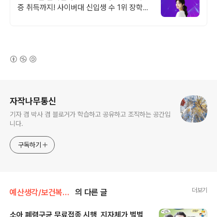
증 취득까지! 사이버대 신입생 수 1위 장학금
지급 1위, 학사 석사 박사 온라인복수학위까
지
(새창열림)
로그 정보
자작나무통신
기자 겸 박사 겸 블로거가 학습하고 공유하고 조직하는 공간입
니다.
구독하기
더보기
예산생각/보건복지분야
의 다른 글
소아 폐렴구균 무료접종 시행, 지자체가 벌벌