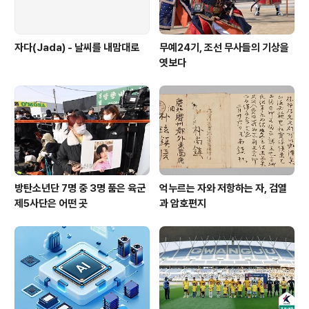
자다(Jada) - 날씨를 내맘대로
무예24기, 조선 무사들의 기상을
엿보다
방탄소년단 7명 중 3명 품은 육군
억누르는 자와 저항하는 자, 검열
제5사단은 어떤 곳
과 암호편지