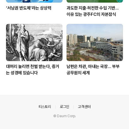
‘서남권 반도체’라는 상상력
과도한 지출·허전한 수입 기반…
이유 있는 광주FC의 자본잠식
대머리 놀리면 천벌 받는다, 증거
남편은 차관, 아내는 국장... 부부
는 성경에 있습니다
공무원의 세계
의안내
티스토리
로그인
고객센터
© Daum Corp.