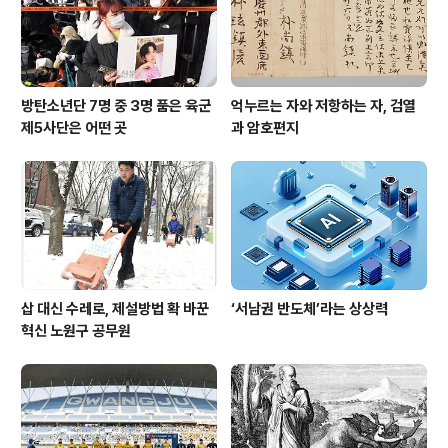
방탄소년단 7명 중 3명 품은 육군
억누르는 자와 저항하는 자, 검열
제5사단은 어떤 곳
과 암호편지
삽 대신 수레로, 제설방법 확 바꾼
‘서남권 반도체’라는 상상력
혁신 노원구 공무원