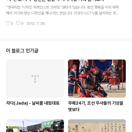
글 내용
개선해야 할 점들도 드러났다. 시 주민참여예산제도가 본격적으로 시작되면서
“영국에는 ‘디자인 어게인스트 크라임’ 센터가 있습니다. 범인 행동을 미리 예측
벌써부터 자치구에 따라 희비가 극명하게 엇갈리고 있다. 시 주민참여예산위원
해서 거기에 맞는 디자인을 해나가는 것입니다. 이것이 CCTV를 설치하는 것보
회에서 통과될 경우 자치구 세수 확보도 될 뿐 ..
다 범죄예방에 훨씬 더 효과적이며 실질적인 변화를 가져오는 것입니다. 이에
0
0
2012. 7. 30.
대해 조사헤 주시기 바랍니다.” 박원순 서울시장이 1월부터 6월까지 시정과 관
련해 지시한 내용을 알면 박 시장의 관심사가 무엇이며 시가 주력하는 방향이
무엇인지 시사점을 얻을 수 있을 것이다. 26일 ‘투명사회를 위한 정보공개센
터’가 정보공개청구를 통해 확보한 1~6월 기간 박 시장 지시사항 자료에 따르
면 박 시장은 137개 지시사항을 시 관계자들에게 전달했다. 아이디어 많기로
이 블로그 인기글
유명한 그답게 다양한 분야에 걸쳐 각종 지시를 내렸다. 이 중에는 서울시에 유
치할 만한 국제기구 목록..
자다(Jada) - 날씨를 내맘대로
무예24기, 조선 무사들의 기상을
엿보다