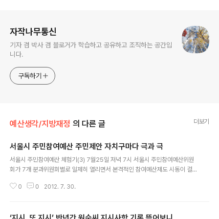
로그 정보
자작나무통신
기자 겸 박사 겸 블로거가 학습하고 공유하고 조직하는 공간입
니다.
구독하기
더보기
예산생각/지방재정
의 다른 글
서울시 주민참여예산 주민제안 자치구마다 극과 극
글 내용
서울시 주민참여예산 체험기(3) 7월25일 저녁 7시 서울시 주민참여예산위원
회가 7개 분과위원회별로 일제히 열리면서 본격적인 참여예산제도 시동이 걸렸
다. 주민참여예산위원들은 경제산업·환경공원·보건복지 등 주제별 분과위원회
0
0
2012. 7. 30.
와 지역별 제안사업 심사소위원회에 참여하며 분야별·지역별 주민제안사업을
심사하게 된다. 평일에 연일 계속되는 찜통 더위 속에서도 높은 출석률을 기록
하며 분과위원회마다 열띈 토론이 벌어졌다. 하지만 일부 위원들이 언성을 높이
‘지시, 또 지시’ 반년간 원순씨 지시사항 기록 뜯어보니
거나 사적인 이해관계를 노골적으로 드러내는 등 토론 분위기를 해치는 등 일부