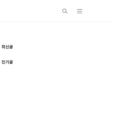
검
메
색
뉴
추
최신글
가
정
인기글
보