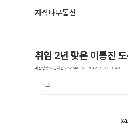
자작나무통신
취임 2년 맞은 이동진 
상
본
문
세
제
예산생각/지방재정
by
betulo
2012. 7. 30. 10:43
컨
본
목
텐
문
댓
츠
글
달
기