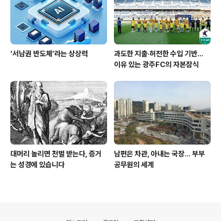
‘서남권 반도체’라는 상상력
과도한 지출·허전한 수입 기반…
이유 있는 광주FC의 자본잠식
대머리 놀리면 천벌 받는다, 증거
남편은 차관, 아내는 국장... 부부
는 성경에 있습니다
공무원의 세계
의안내