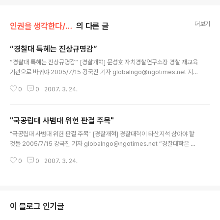
더보기
인권을 생각한다/경찰 개혁론
의 다른 글
“경찰대 특혜는 진상규명감”
글 내용
“경찰대 특혜는 진상규명감” [경찰개혁] 문성호 자치경찰연구소장 경찰 재교육
기관으로 바꿔야 2005/7/15 강국진 기자 globalngo@ngotimes.net 지난
해 ‘경찰대학, 무엇이 문제인가’라는 책을 통해 경찰대학의 문제점을 조목조목
0
0
2007. 3. 24.
비판했던 문성호 박사(자치경찰연구소 소장)는 경찰대학에 대해 “경찰대학은
온통 특혜 덩어리”라며 “경찰대 설립도 과거사 진상규명 대상에 포함시켜야 한
다”고 강조했다. 그는 “고졸자만을 위한 곳이 현 경찰대학”이라며 “기본적으로
"국공립대 사범대 위헌 판결 주목"
현직 경찰이 교육받고 자질과 능력을 키우는 곳으로 바꿔야 한다”고 강조했다.
글 내용
이정민기자 지난해 ‘경찰대학, 무엇이 문제인가’라는 책을 통해 경찰대학의 문
"국공립대 사범대 위헌 판결 주목" [경찰개혁] 경찰대학이 타산지석 삼아야 할
제점을 조목조목 비판했던 문성호 박사(자치경찰연구소 소장) 문 박사는 장기적
것들 2005/7/15 강국진 기자 globalngo@ngotimes.net “경찰대학은 위
으로는 경찰대학..
헌”이라고 주장하는 이들은 지난 1990년 국공립대 사범대 관련 위헌판결과 2
0
0
2007. 3. 24.
001년 세무대학 폐지를 근거로 삼는다. 특정 대학에 특권적 지위를 주는 것은
평등권과 직업선택권을 침해한다는 것이다. 양계탁기자 경기도 용인 경찰대학
운동장에서 학생들이 럭비를 하고 있다. 지난 1990년 10월 8일 헌법재판소는
교사를 신규채용할 때 국립·공립 교육대학, 사범대학 기타 교원양성 기관 졸업
자 혹은 수료자를 우선하여 채용해야 한다고 규정한 교육공무원법 제11조 1항
이 블로그 인기글
에 대해 위헌판결을 내렸다. 재판부는 “국·공립 사범대생 우선 채용특혜는 사립