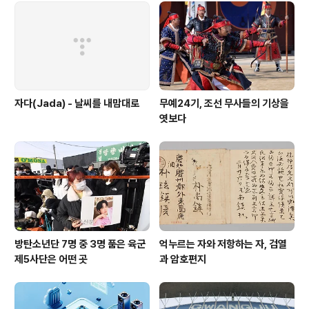
대 사..
자다(Jada) - 날씨를 내맘대로
무예24기, 조선 무사들의 기상을
엿보다
방탄소년단 7명 중 3명 품은 육군
억누르는 자와 저항하는 자, 검열
제5사단은 어떤 곳
과 암호편지