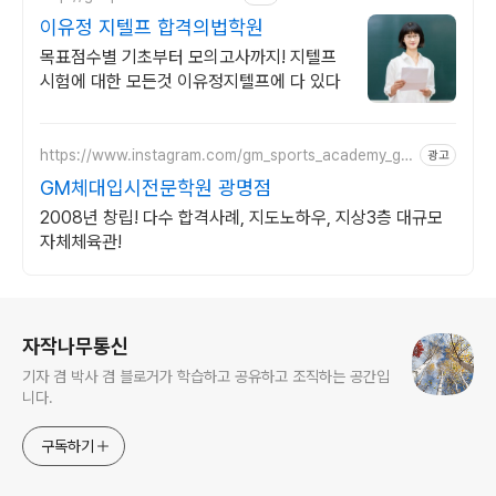
이유정 지텔프 합격의법학원
목표점수별 기초부터 모의고사까지! 지텔프
시험에 대한 모든것 이유정지텔프에 다 있다
https://www.instagram.com/gm_sports_academy_gw
광고
angmyeong/
GM체대입시전문학원 광명점
2008년 창립! 다수 합격사례, 지도노하우, 지상3층 대규모
자체체육관!
로그 정보
자작나무통신
기자 겸 박사 겸 블로거가 학습하고 공유하고 조직하는 공간입
니다.
구독하기