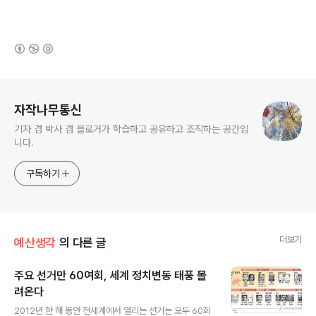
(새창열림)
로그 정보
자작나무통신
기자 겸 박사 겸 블로거가 학습하고 공유하고 조직하는 공간입
니다.
구독하기
더보기
예산생각
의 다른 글
주요 선거만 60여회, 세계 정치변동 태풍 몰
려온다
글 내용
2012년 한 해 동안 전세계에서 열리는 선거는 모두 60회