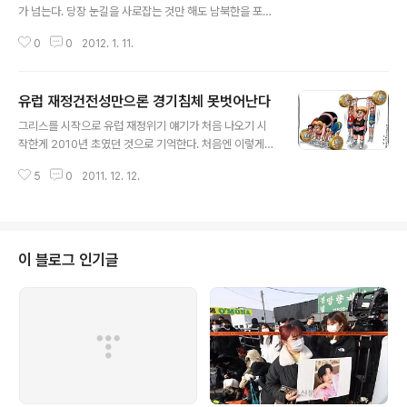
가 넘는다. 당장 눈길을 사로잡는 것만 해도 남북한을 포함
해 미국과 중국, 러시아에서 권력교체가 예정돼 있다. 중국
0
0
2012. 1. 11.
에서는 10월 공산당 전국대표대회에서 시진핑 국가주석-
리커창 총리 체제가 선보일 예정이고 바로 다음달에는 미
국에서 총선과 대선이 실시된다. 러시아 역시 3월 대선을
유럽 재정건전성만으론 경기침체 못벗어난다
앞두고 벌써부터 선거열기가 달아오르기 시작했다. 눈길을
글 내용
유럽으로 돌려보면 핀란드 대선이 1월이고 프랑스 대선이
그리스를 시작으로 유럽 재정위기 얘기가 처음 나오기 시
4월이다. 이밖에도 멕시코(7월), 인도(7월), 터키(12월)에
작한게 2010년 초였던 것으로 기억한다. 처음엔 이렇게까
서 줄줄이 선거를 앞두고 있다. 케네스 로고프 하버드대 교
지 커질 것으로 생각을 못했다. 그리스 직전까지만 해도 오
수는 10월3일자 파이낸셜타임스 기고문에서 "내년 선거를
5
0
2011. 12. 12.
히려 미국 재정문제가 더 심각해 보였다. 그리스 문제 초기
겨냥한 투쟁은 이미 시작됐다. 이로 인해 필요한 경제정책
부터 유럽이나 많은 전문가들 사이에서 '재정건전성' 주장
을 수행하지 못하는 사태가 발..
이 강해지기 시작했다. 미국발 금융위기 초기 경기부양책
과는 전혀 다른 담론이 힘을 얻기 시작한 것이다. 뭔가 노림
수가 있어 보였지만 불분명했다. 하지만 유럽 재정위기를
이 블로그 인기글
2년 가량 귀동냥하며 들여다보니 이제 조금씩 실체가 보이
기 시작하는 것 같다. 아니 그건 너무 건방진 말인지도 모르
겠다. 적어도 뿌옇던 안개가 조금씩 걷히기는 한다. 재정건
전성, 그리고 이를 위한 긴축재정 담론은 신자유주의의 부
활을 알리는 신호탄이다. 그리고 유럽..