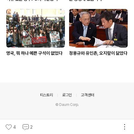
영국, 뭐 하나 예쁜 구석이 없었다
정몽규와 유인촌, 오지랖이 닮았다
의안내
티스토리
로그인
고객센터
© Daum Corp.
4
2