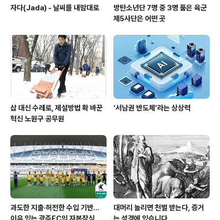
자다(Jada) - 날씨를 내맘대로
방탄소년단 7명 중 3명 품은 육군
제5사단은 어떤 곳
삽 대신 수레로, 제설방법 확 바꾼
‘서남권 반도체’라는 상상력
혁신 노원구 공무원
과도한 지출·허전한 수입 기반…
대머리 놀리면 천벌 받는다, 증거
이유 있는 광주FC의 자본잠식
는 성경에 있습니다