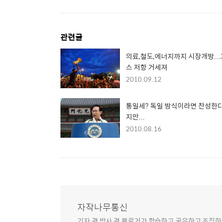
관련글
의료,철도,에너지까지 시장개방..
스 저항 거세져
2010.09.12
통일세? 독일 방식이라면 찬성한다
지만...
2010.08.16
자작나무통신
기자 겸 박사 겸 블로거가 학습하고 공유하고 조직하