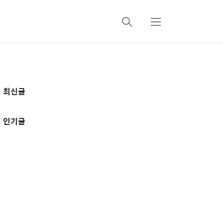
검
메
색
뉴
추
최신글
가
정
인기글
보