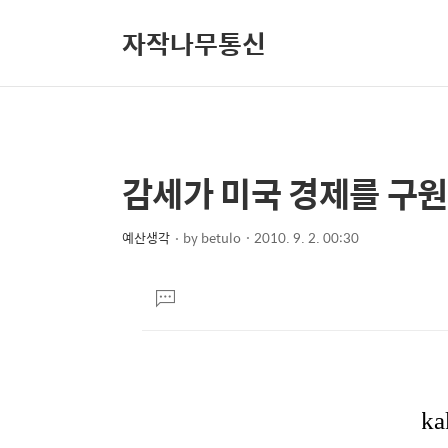
자작나무통신
감세가 미국 경제를 구
상
본
문
세
제
예산생각
by
betulo
2010. 9. 2. 00:30
컨
본
목
텐
문
댓
츠
글
달
기