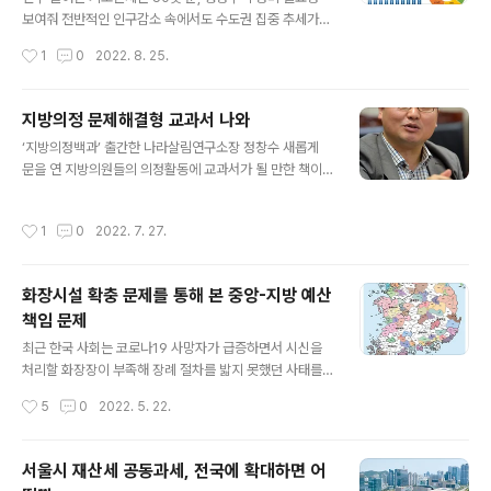
발맞춰 지방재정의 지속 가능성 확보가 시급하다고 진단하
보여줘 전반적인 인구감소 속에서도 수도권 집중 추세가
며 채무 감축에 주력하겠다는 방침을 분명히 했다. 행안부
계속되면서 행정구역별 인구와 면적 차이를 조정할 필요성
작성시간
1
0
2022. 8. 25.
에 따르면 지자체 재정수입에서 재정지출을 뺀 통합재..
이 높아지고 있다. 23일 행정안전부가 발표한 ‘2022 행정
안전통계연보’에 따르면 전국 주민등록인구는 지난해 말
기준 5163만 8809명으로, 1년 전보다 19만 214명(0.3
지방의정 문제해결형 교과서 나와
7%) 줄어들었다. 주민등록인구는 2019년 5184만 986
글 내용
‘지방의정백과’ 출간한 나라살림연구소장 정창수 새롭게
1명으로 정점을 찍은 뒤 2년 연속 감소했다. 평균 연령은 4
문을 연 지방의원들의 의정활동에 교과서가 될 만한 책이
3.7세(남성 42.6세, 여성 44.8세)로 전년(43.2세)보다
민간 연구소에서 나왔다. 세입과 세출, 행정사무감사, 자치
0.5세 높아졌다. 가장 인구가 많은 연령은 50세(1971년
법규, 의회운영 등 모두 5권으로 이뤄진 ‘지방의정백과’ 출
생, 93만 5176명)였다. 전국 단위로 보면 증가하는 곳과
작성시간
1
0
2022. 7. 27.
간을 총괄한 나라살림연구소장 정창수는 7월 16일 인터뷰
감소하는 곳의 희비가 극명히 엇갈린다. 17개 광역자치..
에서 “지방의회는 지방예산이 제대로 집행될 수 있도록 하
는 보루 구실을 해야 한다”면서 “지방예산을 제대로 알고
화장시설 확충 문제를 통해 본 중앙-지방 예산
참고할 수 있는 문제해결형 교과서로 자부한다”고 밝혔다.
책임 문제
‘지방의정백과’는 20여년간 지방의정 연구 및 강의, 컨설
글 내용
팅을 진행해 온 정 소장을 비롯해 부소장 이왕재과 수석연
최근 한국 사회는 코로나19 사망자가 급증하면서 시신을
구위원 이상민·우지영 등이 집필에 참여했다. 지방의정 관
처리할 화장장이 부족해 장례 절차를 밟지 못했던 사태를
련 핵심 쟁점 300개를 추려서 쟁점별로 사업과 예산, 법과
겪었다. 정부가 5년마다 수립하는 화장시설 관련 종합계획
작성시간
5
0
2022. 5. 22.
제도, 현황과 문제점, 행감 또는..
에서 화장시설 수급 예측을 제대로 하지 않는 등 미흡하게
대응한 것이 화장 대란의 한 원인이 됐다는 국회 보고서가
나왔다. 이 보고서는 화장시설이 현재 얼마나 부족하고, 확
서울시 재산세 공동과세, 전국에 확대하면 어
충이 왜 필요한지 잘 정리해 놨다. 그런데 여기서 그치지 않