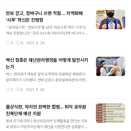
이후 1년 가까이 국회 정무위원회를 통과하지 못하고 있다. 특정금융거래정보란 자
금세탁이나 외화밀반출을 방지하기 위해 금융정보분석원에서 보유하고 분석하는 의
만보 걷고, 장바구니 쓰면 적립… 지역화폐
심스러운 금융거래 정보를 거리킨다. 특정금융정보법 개정안은 지방세 분야에서도
‘시루’ 혁신은 진행형
탈세 추징에 특정금융거래정보를 활용할 수 있도록 지자체가 행안부 장관을 통해 특
글 내용
정..
“‘모바일시루’, ‘만보시루’를 넘어 ‘에코시루’까지 ‘시루’는
계속 진화합니다.” 전국 243개 지방자치단체 어디서나 다
양한 이름의 지역사랑상품권을 볼 수 있지만 그중 가장 주
작성시간
4
0
2021. 6. 24.
목받는 건 경기 시흥시다. 2018년 천편일률적인 ‘OO사랑
상품권’에서 탈피해 시흥을 하나로 묶는다는 의미로 ‘시
루’(始累)라는 특색 있는 이름을 도입했고, 2019년 최초
백신 접종은 재난관리행정을 어떻게 발전시키
로 모바일 지역화폐도 내놓았다. 거기다 만보시루와 ‘시루
는가
배달앱’을 넘어 에코시루까지 연달아 내놓으며 혁신을 주
글 내용
도하고 있다. 시흥시 지역화폐 관련 업무를 전담하는 이재
버스 여러대가 체육관 앞에 도착하자 조용하던 체육관이
환(48) 시흥시 지역화폐팀 책임관은 14일 인터뷰에서 “시
분주해지기 시작했다. 전북 남원시 춘향골체육관에 마련된
루를 처음 준비할 때부터 지금까지 줄곧 민관이 함께한다
백신접종센터는 매일 오전 8시부터 오후 5시까지 75세 이
작성시간
2
0
2021. 4. 30.
는 게 가장 큰 원동력”이라고 말했다. 그는 “시루에 관한 모
상 고령층에게 코로나19 화이자 백신을 접종하고 있다. 지
든 것은 시 관계자 10명..
난 1일부터 시작했으니 전국에서도 가장 먼저 화이자 백신
을 접종한 곳 가운데 하나다. 백신접종센터에서 만난 박은
몰상식한, 하지만 완벽한 합법... 퇴직 공무원
순 남원시 건강생활과장은 “의료진 한 명이 대략 150명을
친목단체 예산 지원
접종한다. 어제까진 하루 600명 가량 접종했는데 오늘부
글 내용
턴 정부 방침에 따라 800여명을 접종할 계획이다”고 설명
동네 조기축구회나 등산모임에서 친목활동을 한다는 이유
했다. 그는 “사회적 거리두기를 비롯한 방역 수칙을 고려하
로 정부나 지방자치단체가 예산을 지원한다면 십중팔구 예