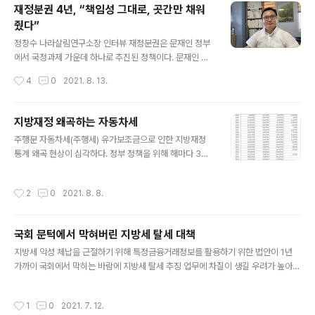
나왔..
경제회복 필요성이 더 커지는 내년에는 발행규모를 대폭
재정분권 4년, “책임성 그대로, 곳간만 채워
삭감하는 엇박자를 내는 셈이다. 2022년도 정부예산안 자
줬다”
료를 분석한 결과 지역사랑상품권 발행지원규모는 올해 2
글 내용
0조 2000억원에서 내년에는 6조원으로 3분의1 넘게 감
정창수 나라살림연구소장 인터뷰 재정분권은 문재인 정부
소할 예정이다. 특히 정부가 보조해주는 할인율이 올해는
에서 국정과제 가운데 하나로 추진된 정책이다. 문재인 대
6~8%에서 내년에는 4%로 줄어들면서 정부지원액 규모
통령이 “국세와 지방세 비중을 현행 8대2에서 장기적으로
작성시간
4
0
2021. 8. 13.
가 올해 1조 2522억원에서 내년엔 2400억원으로 한꺼
6대4까지 바꾸겠다”면서 “연방제 수준의 재정분권”을 언
번에 77.2%나 줄어들게 됐다. 지역사랑상품권은 지..
급했을 정도다. 부가가치세 가운데 일부를 지방세로 주는
지방소비세 비중을 21%로 늘리는 등 지방세입 확대가 이
지방재정 왜곡하는 자동차세
뤄졌다. 하지만 지방세 비중이 높아지면 분권이 되는 건지,
글 내용
주행분 자동차세(주행세) 유가보조금으로 인한 지방재정
분권이 수도권·비수도권 양극화 해소에 도움이 되는 건지,
통계 왜곡 현상이 심각하다. 정부 정책을 위해 해마다 3조
더 나아가 지방소멸을 막을 수 있는가, 그런 본질적인 질문
원 가량을 민간업계에 보조금으로 지급하는데도 정작 재원
은 제대로 토론이 된 적이 없다. 예산문제 전문가인 정창수
은 중앙정부가 아니라 지방세에서 빼서 충당하는 사실상
나라살림연구소 소장은 “지자체 권한과 책임은 그대로이
작성시간
2
0
2021. 8. 8.
‘갑질’ 행태를 20년 넘게 계속해온 셈이다. (8월3일) 서울
고, 혁신실험을 할 수 있는 여건이나 권한은 없다. 오히려
신문이 행정안전부가 해마다 발간하는 ‘지방세통계연감’을
예산규모는 늘어나면서 방만한 재정운영 ..
분석한 결과 일부 지방자치단체에서는 유가보조금으로 인
국회 문턱에서 막혀버린 지방세 탈세 대책
해 재정자립도가 실제보다 약 1.4% 포인트 높아지는 현상
글 내용
이 발생하는 것으로 나타났다. 가령 광주는 재정자립도(예
지방세 악성 체납을 근절하기 위해 특정금융거래정보를 활용하기 위한 법안이 1년
산규모 대비 자체수입)가 51.4%였지만 유가보조금을 빼
가까이 국회에서 막히는 바람에 지방세 탈세 추징 업무에 차질이 생길 우려가 높아지
면 49.9%로 떨어졌다. 충북 보은군은 41.4%에서 40.3%
고 있다. 지난해 기준 지방세 체납액은 약 3조원 규모다. 29일 행정안전부와 지방자
로, 전남 함평군은 9.9%에서 8.6%로 감소했다. 이는 유가
치단체 등에 따르면 금융위원회 산하 금융정보분석원에서 보유한 특정금융거래정보
작성시간
1
0
2021. 7. 12.
보조금으로 인해 지방재정이 실..
를 지방세 체납에도 활용할 수 있도록 한 특정금융정보법 개정안이 지난해 7월 발의