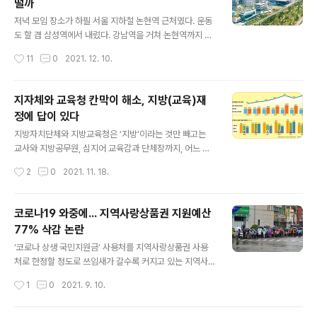
떨까
고 고민을 조금 더 이어가보면, 화장시설 관련 예산을 정부
글 내용
와 지자체 가운데 누가 얼마나 부담할지 고민이 들지 않을
저녁 모임 장소가 하필 서울 지하철 논현역 근처였다. 운동
수 없다. 국회입법조사처가 발표한 ‘초고령사회 대비 화장
도 할 겸 삼성역에서 내렸다. 강남역을 거쳐 논현역까지 5
시설 설치현황과 과제’ 보고서에 따르면 2022년 3월 기준
㎞가량을 걸었다. 테헤란로와 강남대로가 낯설게 느껴지
작성시간
11
0
2021. 12. 10.
전국 화장시설과 화장로는 각각 60개와 375개인다. 우리
는 건 평소 강남구에 갈 일이 많지 않기 때문만은 아니다.
나라 전체 인구를 감안하면 ..
구획 정리가 잘돼 일직선으로 쭉 뻗어 있고 넓은 길 양옆으
로 가로수처럼 늘어서 있는 고층빌딩에서 내뿜는 조명을
지자체와 교육청 칸막이 해소, 지방(교육)재
보고 있으면 과연 ‘강남 공화국’이란 말이 괜히 나오는 게
정에 답이 있다
아닌 듯하다. 1990년대 재임했던 서울 강북 지역 구청장
글 내용
일화를 들은 적이 있다. 그 구청장은 연말만 되면 빈 트럭을
지방자치단체와 지방교육청은 ‘지방’이라는 것만 빼고는
몰고 강남구로 향했다. 연말마다 보도블록 교체공사가 많
교사와 지방공무원, 심지어 교육감과 단체장까지, 어느 것
던 시절이다. 강남구에서 교체한 보도블록을 트럭에 한가
하나 공통분모가 없어 보인다. 일반인들 머릿속에 지방자
작성시간
2
0
2021. 11. 18.
득 실어 왔다. 물정 모르는 주민들은 무척이나 좋아했다고
치와 교육자치는 완전히 별개로 존재한다. 하지만 내년도
한다. 이렇게 품질 좋은 보도블록..
예산안과 다음 정부 재정개혁 논의가 맞물려 돌아가는 요
즘 지방재정과 지방교육재정을 통합하자는 주장이 이어지
코로나19 와중에... 지역사랑상품권 지원예산
고 있다. 시민단체는 대체로 자치와 분권에 우호적인 입장
77% 삭감 논란
을 보였지만 최근 분위기는 다르다. 지난달 28일 참여연
글 내용
대, 건강사회를위한약사회, 환경운동연합 등이 주최한 예
‘코로나 상생 국민지원금’ 사용처를 지역사랑상품권 사용
산안 관련 토론회에선 지방재정과 지방교육재정 통합론 주
처로 한정할 정도로 쓰임새가 갈수록 커지고 있는 지역사
장이 강하게 분출했다. 시민단체만 그런 것도 아니다. 이튿
랑상품권이 내년에는 발행액과 정부지원 모두 대폭 삭감돼
작성시간
1
0
2021. 9. 10.
날 열린 한국지방세연구원 주최 토론회에선 차기 정부 지
논란이 예상된다. 코로나19로 인한 지역경제 침체에 대응
방재정 개혁과제를 점검하면서 역시 같은 맥락의 주장이
하기 위해 지역사랑상품권 발행을 독려해온 정부가 정작