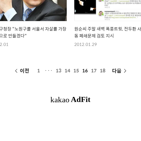
구청장 "노원구를 서울서 자살률 가장
원순씨 주말 새벽 폭풍트윗, 전두환 
으로 만들겠다"
동 폐쇄문제 검토 지시
2.01
2012.01.29
페
이전
1
···
13
14
15
16
17
18
다음
이
징