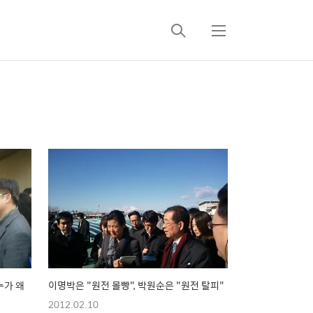
검
메
색
뉴
누가 왜
이명박은 "원전 몰빵", 박원순은 "원전 탈피"
2012.02.10