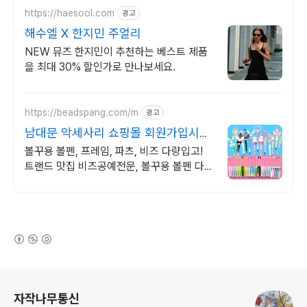
https://haesool.com
광고
해수엘 X 한지민 주얼리
NEW 뮤즈 한지민이 추천하는 베스트 제품
을 최대 30% 할인가로 만나보세요.
https://beadspang.com/m
광고
남대문 악세사리 쇼핑몰 회원가입시
10%할인쿠폰
볼꾸용 볼펜, 프레임, 파츠, 비즈 다량입고!
트랜드 맛집 비즈공예전문, 볼꾸용 볼펜 다량
입고, 볼꾸용 프레임,통과형비즈,캐릭터 입
고!
(새창열림)
로그 정보
자작나무통신