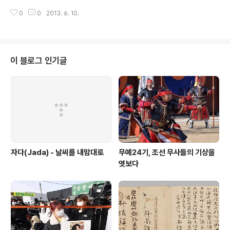
(A값) 대비 10%(약 20만원)에 해당하는 기초연금을 즉시
을 것이다. 하지만 재정추계를 바탕으로 국민 1인당 약 1만원씩만 건강보험료를
지급하겠다는 당초 공약은 소득과 상관없는 보편주의 원칙
0
0
2013. 6. 10.
더 내면 사실상 무상의료가 가능하다며 실현 가능성을 강조하며 3년째 건보료
이란 면에서 진보정당이 제시했던 방안보다도 진전된 것이
인상 운동을 펼치는 단체가 있다. 이 운동을 주도하는 이들의 주장을 한마디로
었다. 가령 18대 국회에서 조승수 전 진보신당 의..
정리하면 “건강보험 하나로 모든 병원비를 해결하도록 하자”라고 할 수 있다.
전체 가구의 80% 이상, 성인의 70% 가량이 민간의료보험에 가입해 있으며 월
평균 납부액이 10만원이 넘는다는 것과 비교해보면, 건강보험 보장성을 강화함
이 블로그 인기글
으로써 민간보험에 의존해야 할 필요가 줄어들 수 있다는 점도 계산해야 한다.
‘건강보험 하나로..
자다(Jada) - 날씨를 내맘대로
무예24기, 조선 무사들의 기상을
엿보다