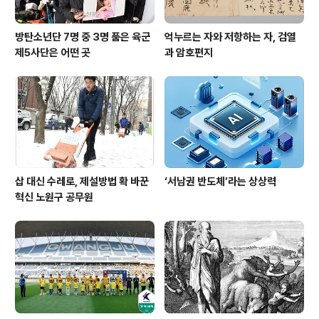
방탄소년단 7명 중 3명 품은 육군
억누르는 자와 저항하는 자, 검열
제5사단은 어떤 곳
과 암호편지
삽 대신 수레로, 제설방법 확 바꾼
‘서남권 반도체’라는 상상력
혁신 노원구 공무원