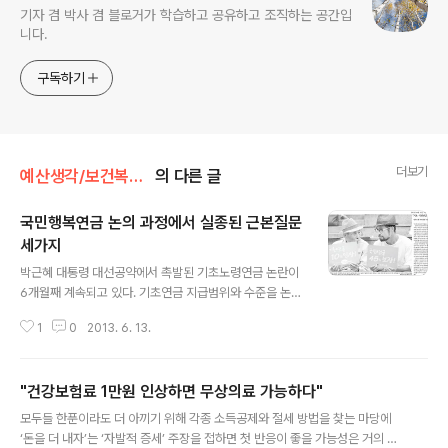
기자 겸 박사 겸 블로거가 학습하고 공유하고 조직하는 공간입
니다.
구독하기
더보기
예산생각/보건복지분야
의 다른 글
국민행복연금 논의 과정에서 실종된 근본질문
세가지
글 내용
박근혜 대통령 대선공약에서 촉발된 기초노령연금 논란이
6개월째 계속되고 있다. 기초연금 지급범위와 수준을 논의
하기 위한 국민행복연금위원회가 매주 열릴 때마다 처음
1
0
2013. 6. 13.
나왔던 대국민약속은 후퇴를 거듭하느라 우리 사회가 이
논의를 왜 시작했는지 초심까지 잊어버릴 지경이 됐다. 특
히 11일 4차회의까지 나온 내용을 바탕으로 국민행복연금
"건강보험료 1만원 인상하면 무상의료 가능하다"
논란 와중에 우리가 잊어버리고 있는 지점 세 가지를 짚어
글 내용
본다. 국민행복연금위원회는 뭐하러? 소득수준과 상관없
모두들 한푼이라도 더 아끼기 위해 각종 소득공제와 절세 방법을 찾는 마당에
이 모든 65세 이상 노인들에게 국민연금 가입자 평균소득
‘돈을 더 내자’는 ‘자발적 증세’ 주장을 접하면 첫 반응이 좋을 가능성은 거의 없