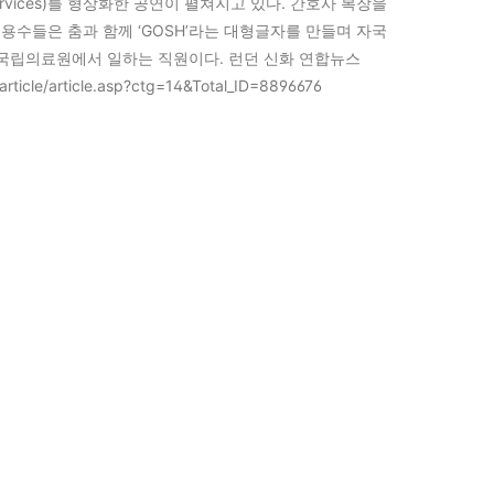
 Services)를 형상화한 공연이 펼쳐지고 있다. 간호사 복장을
무용수들은 춤과 함께 ‘GOSH’라는 대형글자를 만들며 자국
 국립의료원에서 일하는 직원이다. 런던 신화 연합뉴스
/article/article.asp?ctg=14&Total_ID=8896676