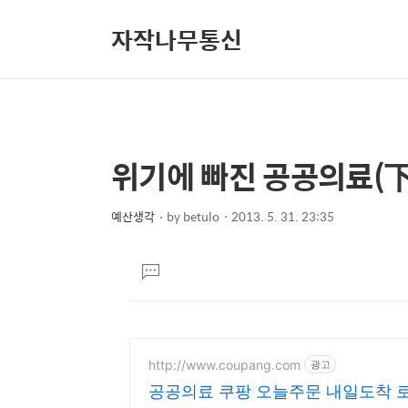
자작나무통신
위기에 빠진 공공의료(下
상
본
문
세
제
예산생각
by
betulo
2013. 5. 31. 23:35
컨
본
목
텐
문
댓
츠
글
달
기
http://www.coupang.com
광고
공공의료 쿠팡 오늘주문 내일도착 