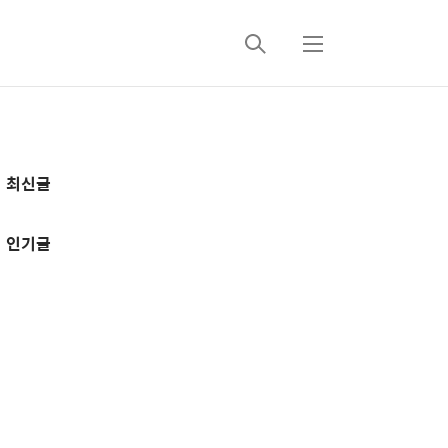
검
메
색
뉴
추
최신글
가
정
인기글
보