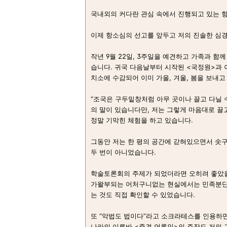
국내외의 커다란 관심 속에서 진행되고 있는 
이제 항소심의 선고를 앞두고 저의 진솔한 심경
작년 9월 22일, 3주일을 예견하고 가족과 함
습니다. 귀국 다음날부터 시작된 <국정원>과 이
치소에 수감되어 이미 가을, 겨울, 봄을 보내고
“조국은 구두밑창처럼 아무 곳이나 끌고 다닐 수
의 말이 있습니다만, 저는 그렇게 마음대로 끌고
정말 기막힌 체험을 하고 있습니다.
그동안 저는 한 평의 공간에 갇혀있으면서 솟구
두 번이 아니었습니다.
학술토론회의 주제가 되었더라면 오히려 좋았
가왈부되는 어처구니없는 현실에서는 민족분단
는 것도 직접 확인할 수 있었습니다.
또 “악법도 법이다”라고 소크라테스를 인용하
나라의 이른바 <중견 언론인>의 주장도 저의 