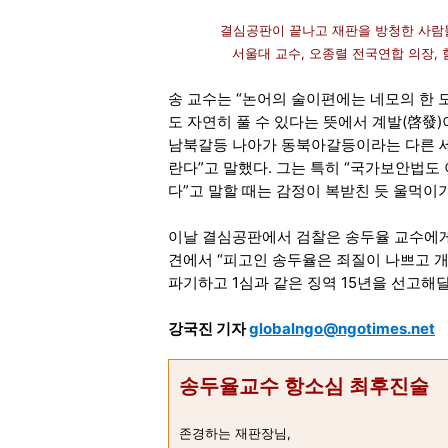
결심공판이 끝나고 재판을 방청한 사람들
서울대 교수, 오종렬 전국연합 의장, 함세
송 교수는 “논어의 술이편에는 네모의 한 
도 자연히 풀 수 있다는 뜻에서 계발(啓發)
남북갈등 나아가 동북아갈등이라는 다른 세 
란다”고 말했다. 그는 특히 “국가보안법도
다”고 말할 때는 감정이 복받친 듯 울먹이기
이날 결심공판에서 검찰은 송두율 교수에게 
견에서 “피고인 송두율은 죄질이 나쁘고 개
파기하고 1심과 같은 징역 15년을 선고해달
강국진 기자
globalngo@ngotimes.net
송두율교수 항소심 최후진술
존경하는 재판장님,