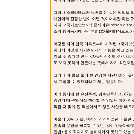
그러나 소크라테스가 독배를 든 것은 악법을 
대인에게 진정한 법이 어떤 것이어야만 하는 것을
니다. <국가보안법>의 존재이유(raison d"
스의 행위동기에 견강부회(牽强附會)식으로 가
어떻든 저의 입국 이후로부터 시작된 <국가보안
회에서 어떻게 자기최면제의 기능을 하고 있는지
켜질 수 있다고 믿는 <자유민주주의>가 바로 
로 보지 못하게 만든다는 뜻에서 자기 최면제입
그러나 이 법을 둘러 싼 건강한 시민사회의 
시 교정할 수 있으리라고 저는 믿습니다.
이와 동시에 반 유신투쟁, 광주민중항쟁, 87년
있었기 때문에 직접 참여할 수 없었던 제가 어렵
직접 떠 맞게 된 역설에서도 많은 사실을 배우
아울러 89년 가을, 냉전의 상징이었던 베를린
민족의 운명을 극복할 수 있는 길이 없을까하고
안법>을 아직까지도 철폐시키지 못하고 있는 