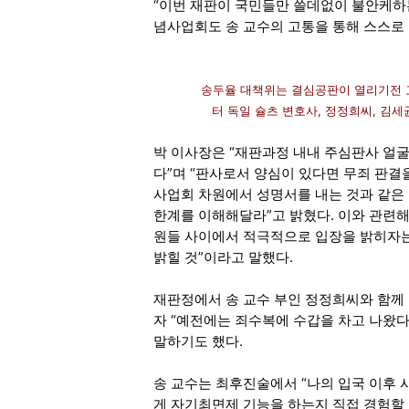
“이번 재판이 국민들만 쓸데없이 불안케하
념사업회도 송 교수의 고통을 통해 스스로 
송두율 대책위는 결심공판이 열리기전 
터 독일 슐츠 변호사, 정정희씨, 김세균 
박 이사장은 “재판과정 내내 주심판사 얼
다”며 “판사로서 양심이 있다면 무죄 판결
사업회 차원에서 성명서를 내는 것과 같은
한계를 이해해달라”고 밝혔다. 이와 관련
원들 사이에서 적극적으로 입장을 밝히자는
밝힐 것”이라고 말했다.
재판정에서 송 교수 부인 정정희씨와 함께 
자 “예전에는 죄수복에 수갑을 차고 나왔다
말하기도 했다.
송 교수는 최후진술에서 “나의 입국 이후
게 자기최면제 기능을 하는지 직접 경험할 