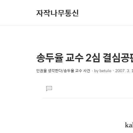
자작나무통신
송두율 교수 2심 결심공판 
상
본
문
세
제
인권을 생각한다/송두율 교수 사건
by
betulo
2007. 3. 
컨
본
목
텐
문
댓
츠
글
달
기