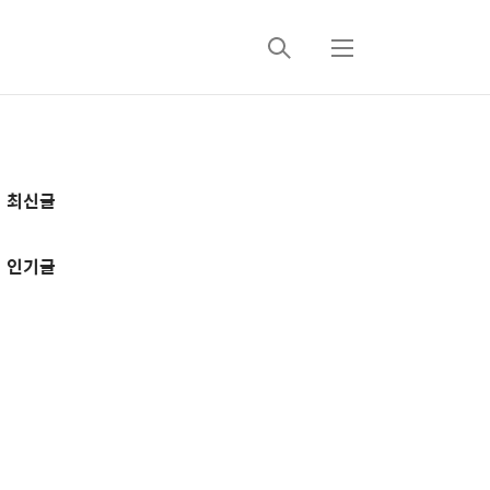
검
메
색
뉴
추
최신글
가
정
인기글
보