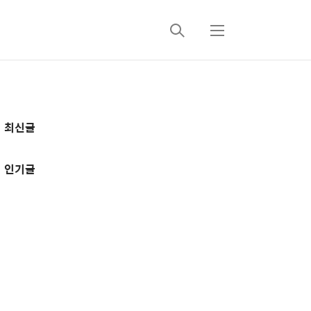
검
메
색
뉴
추
최신글
가
정
인기글
보