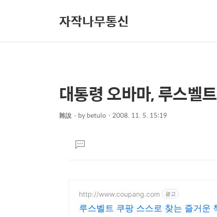
자작나무통신
대통령 오바마, 루스벨트
상
본
문
세
제
雜說
by
betulo
2008. 11. 5. 15:19
컨
본
목
텐
문
댓
츠
글
달
기
http://www.coupang.com
광고
루스벨트 쿠팡 스스로 찾는 즐거운 