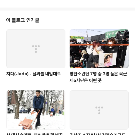
립성을 강화하겠다”고 밝히면서 정부부처간 논의가 급물
살을 타고 있다. 일각에선 후반기 집권구상과 맞물리는 더
큰 그림이 나올 수 있다는 예상도 나온다. 11일 행정안전부
이 블로그 인기글
등에 따르면 정부는 21대 국회 개원에 맞춰 질병관리청 승
격을 위한 정부조직법 개정을 목표로 조직개편을 위한 논
의를 준비하고 있다. 물론 질병관리청 승격을 담은 법안이
현재 국회에 계류돼 있기는 하지만 당장 29일 끝나는 20
대 국회에서 질병관리청의 구체적인 형태와 규모에 대..
자다(Jada) - 날씨를 내맘대로
방탄소년단 7명 중 3명 품은 육군
제5사단은 어떤 곳