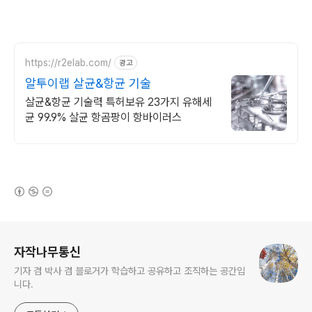
https://r2elab.com/
광고
알투이랩 살균&항균 기술
살균&항균 기술력 특허보유 23가지 유해세
균 99.9% 살균 항곰팡이 항바이러스
(새창열림)
로그 정보
자작나무통신
기자 겸 박사 겸 블로거가 학습하고 공유하고 조직하는 공간입
니다.