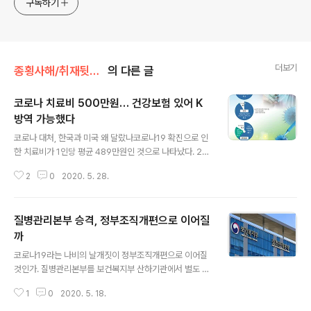
구독하기
더보기
종횡사해/취재뒷얘기
의 다른 글
코로나 치료비 500만원… 건강보험 있어 K
방역 가능했다
글 내용
코로나 대처, 한국과 미국 왜 달랐나코로나19 확진으로 인
한 치료비가 1인당 평균 489만원인 것으로 나타났다. 26
일 서울신문이 국민건강보험공단과 함께 코로나19 확진자
2
0
2020. 5. 28.
관련 각종 진료비를 계산한 결과 코로나19에 걸리면 진단
비(16만원)와 치료비로 평균 505만원이 들었다. 물론 증
상에 따라 비용 차이는 천차만별이다. 생활치료센터에서
질병관리본부 승격, 정부조직개편으로 이어질
지내는 경증 환자가 아니라 음압병상을 이용해야 하는 중
등도 환자는 평균 입원일수 20일로 계산할 때 전체 치료비
까
글 내용
가 평균 1300만원까지 치솟는다. 하지만 지금까지 치료비
코로나19라는 나비의 날개짓이 정부조직개편으로 이어질
낼 돈이 없다는 이유로 도망 다닌 코로나19 확진환자는 아
것인가. 질병관리본부를 보건복지부 산하기관에서 별도 기
무도 없었다. 진단비부터 치료비까지 모두 국가가 책임지
관으로 독립시켜야 한다는 주장이 나온건 어제오늘 일이
기 때문이다. 정부가 줄곧 강조하는 ‘K방역’의 기본 원칙은
1
0
2020. 5. 18.
아니었지만 문재인 대통령이 10일 취임3주년 특별연설에
‘조기 검사, 조기 추적, 조기..
서 “질병관리본부를 질병관리청으로 승격해 전문성과 독