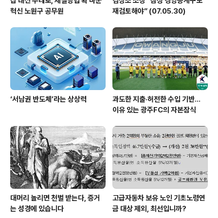
삽 대신 수레로, 제설방법 확 바꾼
김상조 소장 “삼성 경영승계구도
혁신 노원구 공무원
재검토해야” (07.05.30)
‘서남권 반도체’라는 상상력
과도한 지출·허전한 수입 기반…
이유 있는 광주FC의 자본잠식
대머리 놀리면 천벌 받는다, 증거
고급자동차 보유 노인 기초노령연
는 성경에 있습니다
금 대상 제외, 최선입니까?