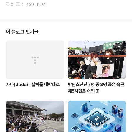
흰 증기를 뿜은 뒤 걸레로 딱아내자 자동차가 반짝 반짝 윤
력 오류가 발생한 것으로 4일 드러났다. 당초 “지방재정3
0
0
2018. 11. 25.
이 났다. 서대문구가 노인 일자리 사업으로 도입한 이동식
65에 보니 서울시가 보통교부세를 받은 걸로 돼 있다”는
스팀세차 서비스 ‘취익취익’ 시연하는 모습을 본 주민들이
질문에 “그럴리가 있느냐. 말도 안..
큰 관심을 보였다. 서대문구 남가좌동에 13일 서대문시니
어클럽이 개소식을 열고 본격적인 활동에 들어갔다. 만 60
세 이상 구민들에게 능력과 적성에 맞는 일자리를 발굴 제
이 블로그 인기글
공해 복지 향상과 건강한 노후를 돕는 ‘노인일자리 지원기
관’인 서대문시니어클럽이 주력으로 내세우는 사업이 바로
이동형 스팀세차와 밑반찬 제조 배달이다. 서대문구는 참
여자 모집과 교육도 시작했다. 서대문구에 따르면 이동형
스팀세차와 밑반찬 제조 배달 사업은..
자다(Jada) - 날씨를 내맘대로
방탄소년단 7명 중 3명 품은 육군
제5사단은 어떤 곳