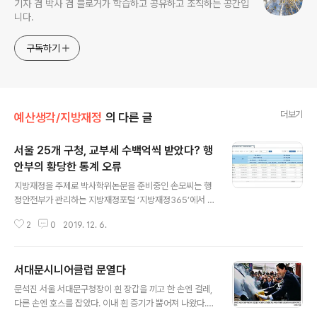
기자 겸 박사 겸 블로거가 학습하고 공유하고 조직하는 공간입
니다.
구독하기
더보기
예산생각/지방재정
의 다른 글
서울 25개 구청, 교부세 수백억씩 받았다? 행
안부의 황당한 통계 오류
글 내용
지방재정을 주제로 박사학위논문을 준비중인 손모씨는 행
정안전부가 관리하는 지방재정포털 ‘지방재정365’에서 지
방재정 관련 데이터를 살펴보다가 이해할 수 없는 장면을
2
0
2019. 12. 6.
목격했다. 2011년과 2012년에 서울시 25개 자치구가 정
부로부터 보통교부세를 각각 수백억원씩 받은 걸로 돼 있
었다. 총액은 2011년 8359억원, 2012년 8393억원으
서대문시니어클럽 문열다
로 도합 1조 6752억원이나 되는 규모였다. 서울시가 보통
글 내용
교부세를 받지 않는다는 건 지방재정 전문가들 사이에선
문석진 서울 서대문구청장이 흰 장갑을 끼고 한 손엔 걸레,
상식 중에서도 상식이기 때문에 손씨는 당황할 수밖에 없
다른 손엔 호스를 잡았다. 이내 흰 증기가 뿜어져 나왔다.
었다. 행안부가 황당한 착오로 인해 2조원 가까운 통계 입