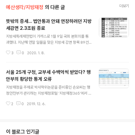
더보기
예산생각/지방재정
의 다른 글
뜻밖의 증세... 법안통과 안돼 연장하려던 지방
세감면 2.3조원 종료
글 내용
지방세특례제한법이 가까스로 1월 9일 국회 본회의를 통
과했다. 지난해 연말 일몰을 맞은 지방세 감면 항목 89건
의 지방세 감면 기한이 연장되게 됐다. 액수로는 2조 300
3
0
2020. 1. 8.
0억원 규모다. 고규창 행정안전부 지방재정경제실장은
“지방세 감면이 1월 1일로 소급되는 것으로 법안에 반영된
만큼 지자체와 협조해 최대한 신속히 환급 처리하도록 하
서울 25개 구청, 교부세 수백억씩 받았다? 행
겠다”고 말했다. 산업단지, 지식산업센터 등에 입주하는 중
소·벤처기업에 대한 취득세·재산세 감면은 기존 수준대로
안부의 황당한 통계 오류
글 내용
연장한다. 산업단지 입주 기업은 취득세 50%, 재산세 7
지방재정을 주제로 박사학위논문을 준비중인 손모씨는 행
5%(수도권 35%), 지식산업센터 입주 기업은 취득세 5
정안전부가 관리하는 지방재정포털 ‘지방재정365’에서 지
0%, 재산세 37.5% 감면 혜택을 받을 수 있다. 또 저출산
방재정 관련 데이터를 살펴보다가 이해할 수 없는 장면을
대책으로 도입한 신혼부부 생애 최초 취득 주택에 대한 취
2
0
2019. 12. 6.
목격했다. 2011년과 2012년에 서울시 25개 자치구가 정
득세 50% 감면은 1년 연장되..
부로부터 보통교부세를 각각 수백억원씩 받은 걸로 돼 있
었다. 총액은 2011년 8359억원, 2012년 8393억원으
로 도합 1조 6752억원이나 되는 규모였다. 서울시가 보통
교부세를 받지 않는다는 건 지방재정 전문가들 사이에선
이 블로그 인기글