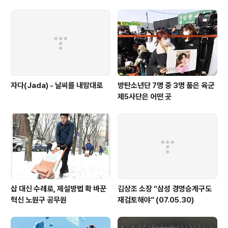
상식 중에서도 상식이기 때문에 손씨는 당황할 수밖에 없
었다. 행안부가 황당한 착오로 인해 2조원 가까운 통계 입
력 오류가 발생한 것으로 4일 드러났다. 당초 “지방재정3
65에 보니 서울시가 보통교부세를 받은 걸로 돼 있다”는
질문에 “그럴리가 있느냐. 말도 안..
자다(Jada) - 날씨를 내맘대로
방탄소년단 7명 중 3명 품은 육군
제5사단은 어떤 곳
삽 대신 수레로, 제설방법 확 바꾼
김상조 소장 “삼성 경영승계구도
혁신 노원구 공무원
재검토해야” (07.05.30)