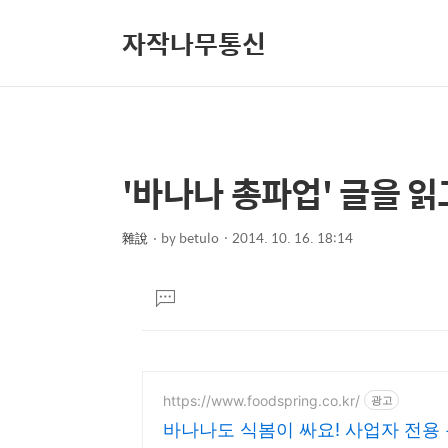
자작나무통신
'바나나 총파업' 글을 읽
상
본
문
세
제
雜說
by
betulo
2014. 10. 16. 18:14
컨
본
목
텐
문
댓
츠
글
달
기
https://www.foodspring.co.kr/
광고
바나나도 식봄이 싸요! 사업자 전용