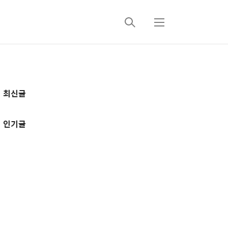
검
메
색
뉴
추
최신글
가
정
인기글
보