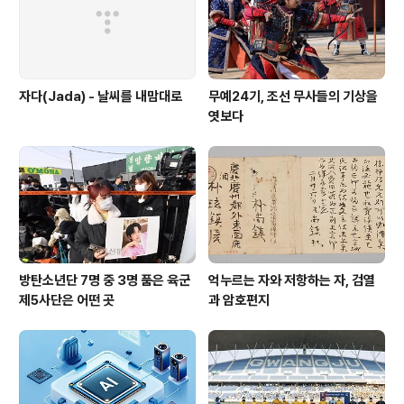
추정했다. 왜 이런 일이 벌어졌을까. 보고서의 한 대목은 우
리나라에 시사하는 바가 적지 않다...
자다(Jada) - 날씨를 내맘대로
무예24기, 조선 무사들의 기상을
엿보다
방탄소년단 7명 중 3명 품은 육군
억누르는 자와 저항하는 자, 검열
제5사단은 어떤 곳
과 암호편지