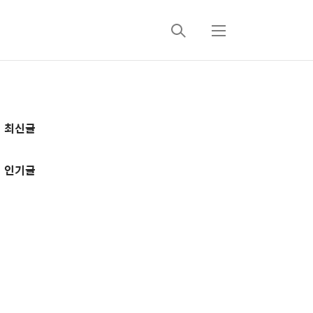
검
메
색
뉴
추
최신글
가
정
인기글
보