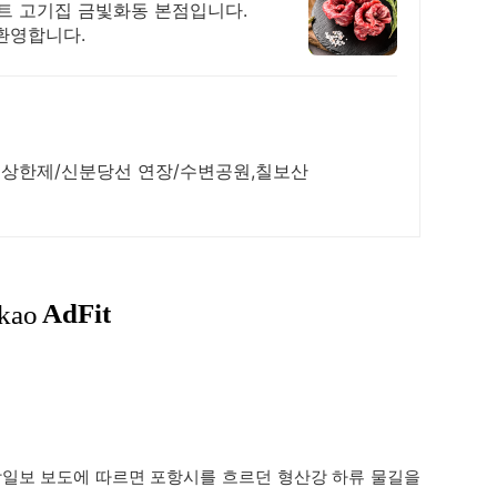
트 고기집 금빛화동 본점입니다.
환영합니다.
가 상한제/신분당선 연장/수변공원,칠보산
일보 보도에 따르면 포항시를 흐르던 형산강 하류 물길을