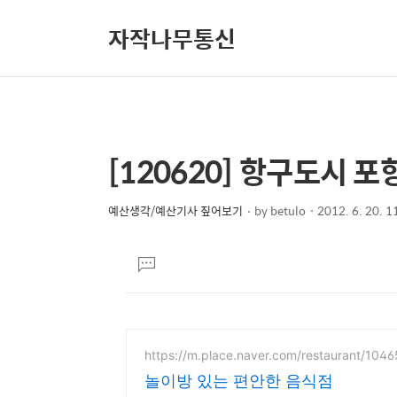
자작나무통신
[120620] 항구도시 포
상
본
문
세
제
예산생각/예산기사 짚어보기
by
betulo
2012. 6. 20. 1
컨
본
목
텐
문
댓
츠
글
달
기
https://m.place.naver.com/restaurant/104
놀이방 있는 편안한 음식점