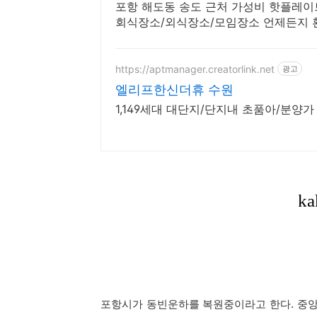
포항 해도동 송도 근처 가성비 핫플레이
회식장소/외식장소/모임장소 언제든지 
https://aptmanager.creatorlink.net
광고
엘리프한신더휴 수원
1,149세대 대단지/단지내 초품아/분양
포항시가 동빈운하를 복원중이라고 한다. 중앙