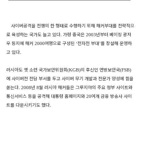
사이버공격을 전쟁의 한 형태로 수행하기 위해 해커부대를 전략적으
로 육성하는 국가도 늘고 있다
가령 중국은
년부터 베이징 광저
.
2003
우 등지에 해커
여명으로 구성된
전자전 부대
를 창설해 운영하
2000
‘
’
고 있다
.
러시아도 옛 소련 국가보안위원회
의 후신인 연방보안국
(KGB)
(FSB)
에 사이버전 전담 부서를 두고 사이버 무기 개발과 전문가 양성에 힘을
쏟는다
년
월 러시아 해커들은 그루지야의 주요 정부 사이트와
. 2008
8
통신서비스 등을 공격해 대통령 홈페이지와
여개 금융 방송사 사이
20
트를 다운시키기도 했다
.