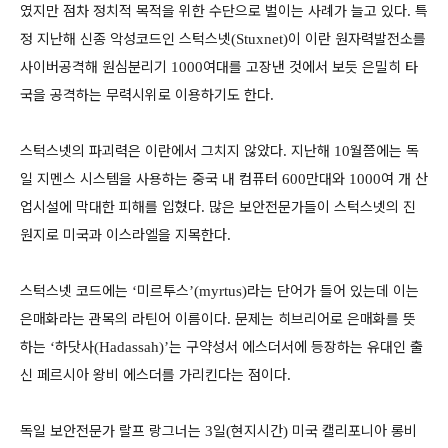
였지만 점차 정치적 목적을 위한 수단으로 벌이는 사례가 늘고 있다
특
.
정 지난해 신종 악성코드인 스턱스넷
이 이란 원자력발전소를
(Stuxnet)
사이버공격해 원심분리기
여대를 고장낸 것에서 보듯 은밀히 타
1000
국을 공격하는 무력시위로 이용하기도 한다
.
스턱스넷의 파괴력은 이란에서 그치지 않았다
지난해
월쯤에는 독
.
10
일 지멘스 시스템을 사용하는 중국 내 컴퓨터
만대와
여 개 산
600
1000
업시설에 막대한 피해를 입혔다
많은 보안전문가들이 스턱스넷의 진
.
원지로 미국과 이스라엘을 지목한다
.
스턱스넷 코드에는
미르투스
라는 단어가 들어 있는데 이는
‘
’(myrtus)
은매화라는 관목의 라틴어 이름이다
문제는 히브리어로 은매화를 뜻
.
하는
하닷사
는 구약성서 에스더서에 등장하는 유대인 출
‘
(Hadassah)’
신 페르시아 왕비 에스더를 가리킨다는 점이다
.
독일 보안전문가 랄프 랑그너는
일
현지시간
미국 캘리포니아 롱비
3
(
)