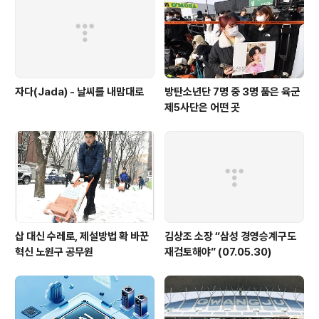
해 그들을 죽게 만든 총이 도대체 어디서 오는 건지 밝혀냈
다. 결과는 상당히 충격적이다. 1/3은 합법적으로 구매한
것이었다. 총기천국 미국의 슬픈 자..
자다(Jada) - 날씨를 내맘대로
방탄소년단 7명 중 3명 품은 육군
제5사단은 어떤 곳
삽 대신 수레로, 제설방법 확 바꾼
김상조 소장 “삼성 경영승계구도
혁신 노원구 공무원
재검토해야” (07.05.30)