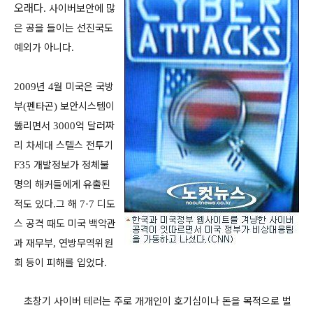
오래다
사이버보안에 많
.
은 공을 들이는 선진국도
예외가 아니다
.
년
월 미국은 국방
2009
4
부
펜타곤
보안시스템이
(
)
뚫리면서
억 달러짜
3000
리 차세대 스텔스 전투기
개발정보가 정체불
F35
명의 해커들에게 유출된
적도 있다
그 해
디도
.
7·7
스 공격 때도 미국 백악관
과 재무부
연방무역위원
,
회 등이 피해를 입었다
.
초창기 사이버 테러는 주로 개개인이 호기심이나 돈을 목적으로 벌