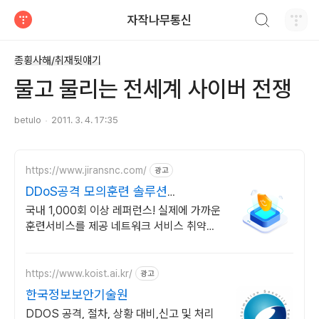
검색하기
자작나무통신
티스토리
종횡사해/취재뒷얘기
물고 물리는 전세계 사이버 전쟁
betulo
2011. 3. 4. 17:35
https://www.jiransnc.com/
광고
DDoS공격 모의훈련 솔루션
NetSpear
국내 1,000회 이상 레퍼런스! 실제에 가까운
훈련서비스를 제공 네트워크 서비스 취약점
및 가용성 테스트 디도스 대응 능력 평가 시
스템, 컨설팅
https://www.koist.ai.kr/
광고
한국정보보안기술원
DDOS 공격, 절차, 상황 대비,신고 및 처리