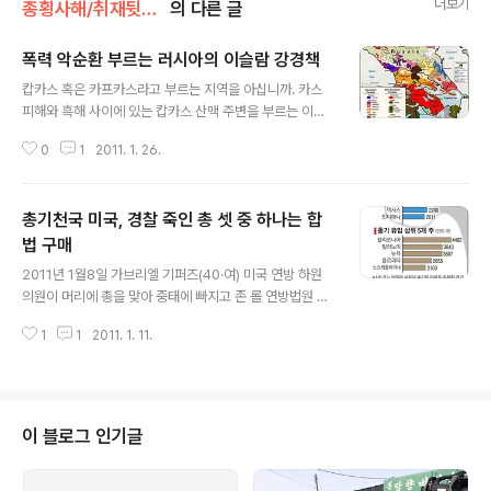
더보기
종횡사해/취재뒷얘기
의 다른 글
폭력 악순환 부르는 러시아의 이슬람 강경책
글 내용
캅카스 혹은 카프카스라고 부르는 지역을 아십니까. 카스
피해와 흑해 사이에 있는 캅카스 산맥 주변을 부르는 이름
이지요. 영어식 표현으론 코카서스라고 하지요. 700만명
0
1
2011. 1. 26.
에 이르는 러시아의 무슬림 인구가 주로 거주하는 곳이 바
로 캅카스 지역입니다. 150년 넘게 유혈 독립투쟁을 벌이
고 있는 체첸도 캅카스 지역에 위치해 있습니다. (일반적으
총기천국 미국, 경찰 죽인 총 셋 중 하나는 합
로 한국 언론은 러시아식 관점에 따라 체첸 반군이라고 씁
니다만 저는 체첸의 역사적 맥락에서 ‘체첸 독립군’이라는
법 구매
글 내용
용어를 사용하기로 하겠습니다.) 러시아 정부가 25일(현지
2011년 1월8일 가브리엘 기퍼즈(40·여) 미국 연방 하원
시간) 전날 모스크바 도모데도보 국제공항에서 발생한 자
의원이 머리에 총을 맞아 중태에 빠지고 존 롤 연방법원 판
살폭탄테러에 복수를 다짐하면서 강경 대응 방침을 천명하
사를 숨지는 충격적인 사건이 발생했다. 007년 버지니아
고 나섰습니다. AP통신에 따르면 드미트리 메드베데프 대
1
1
2011. 1. 11.
공대에서 발생한 조승희씨 총기난사 사건에서도 그렇지만
통령은 이날 “도적들의 근거지는 반드시 쓸어버..
이번에도 용의자는 정신적으로 문제가 있는 것이 확실해
보인다. 당시에도 그렇지만 이번에도 총기규제 논의가 터
져나온다. 그리고 그때나 지금이나 총기규제가 이뤄질 가
능성은 별로 없는 것 같다. 2010년 11월 당시 워싱턴포스
이 블로그 인기글
트 보도를 인용해 썼던 기사를 다시 꺼냈다. 당시 워싱턴포
스트는 총에 맞아 순직한 경찰관들 관련 기록을 심층조사