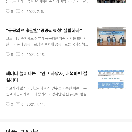
는 행동이라는 점을 잘 이해해 주시기 바랍니다.” 지난달 2
로 수입을 단위로 벌금을 매기는 방식이다. 유럽에선 상당
8일 중앙방역대책본부 브리핑에서 임숙영 상황총괄단장은
히 보편적인 제도라고 하는데 국내 프로축구에선 전북만
5
0
2022. 7. 5.
“원숭이두창은 감염병 환자와 밀접 접촉한 누구든지 감염
유일하게 2022년부터 소득 비례 벌금제를 운영하고 있다.
될 위험이 있다”면서 “감염병 대응 및 관리 과정에서 환자
전북을 뺀 나머지 구단의 경우 ..
에 대한 잘못된 편견과 차별이 생기지 않도록 공동체 모두
"공공의료 총괄할 '공공의료청' 설립하자"
가 노력해 달라”고 말했다. 최근 위기감이 높아진 원숭이두
글 내용
창과 ‘편견과 차별’은 어떤 관계가 있는 것일까. 임 단장이
코로나19 속에서도 정부가 공공병원 확충 의지를 보이지
말한 구절에 해답이 있다. “감염병 환자에 대한 편견과 사
않는 가운데 공공의료청을 설치해 공공의료를 국가정책으
회적 낙인은 자발적 신고가 중요한 감염병 발생 초기에 의
로 총괄하게 하자는 주장이 나왔다. 한국 공공의료의 대전
심환자를 숨게 만들어서 감염병 피해를 더욱 키울 수 있
5
0
2021. 9. 15.
환을 목표로 출범한 ‘공공의료포럼’이 14일 주최한 토론회
다.” 유럽 ‘두창 감염자’ 2주 새 3배 급증 코로나19 대응
에서 주제발표를 맡은 나백주 서울시립대 교수는 “국립대
과정에서 방역 당국이 가장..
병원, 지방의료원, 보건소는 물론 정부부처에 흩어져 있는
해마다 늘어나는 무연고 사망자, 대책마련 절
공공병원을 총괄하는 ‘공공의료청’을 설치해야 한다”고 주
장했다. 그는 공공병원 설립 재원 마련으로는 “건강증진기
실하다
글 내용
금의 40~50%를 의무 할당할 경우 매년 1조 5000억원
연고자가 없거나 연고자가 시신 인수를 거부한 이른바 무
가량을 확보할 수 있다”고 제안했다. 나 교수는 지방자치단
연고 사망자가 해마다 증가하고 있지만 관련 규정이 현실
체의 인식 전환을 위한 방향도 제시했다. 그는 “행정안전부
을 못따라가면서 장례절차에 난맥상이 커지고 있는 것으로
가 지방교부세를 산정할때 보건의료분야에 현행 인구수에
0
0
2021. 9. 14.
나타났다. 10일 국회입법조사처가 펴낸 ‘무연고 사망자 장
더하여 광역지자체 공공병상수를 추가로 포함..
례의 문제점과 개선과제’ 보고서에 따르면 연고자 여부 확
인 후에 연고자가 없거나 연고자가 시신 인수를 거부한 사
망자를 가리키는 무연고 사망자는 2016년 1820건, 201
7년 2008건, 2018년 2447건, 2019년 2656건, 202
이 블로그 인기글