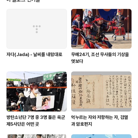
0년 2947건 등 해마다 증가하고 있다. 무연고 사망자는
대부분 가족과 관계가 단절돼 고립된 삶을 살다 사망한다.
이 때문에 연고자가 있는데도 시신 인수를 거부·기피하는
건수가 지난해 2091건이나 됐다. 하지만 현행 ‘장사 등에
관한 법률’(장사법..
자다(Jada) - 날씨를 내맘대로
무예24기, 조선 무사들의 기상을
엿보다
방탄소년단 7명 중 3명 품은 육군
억누르는 자와 저항하는 자, 검열
제5사단은 어떤 곳
과 암호편지