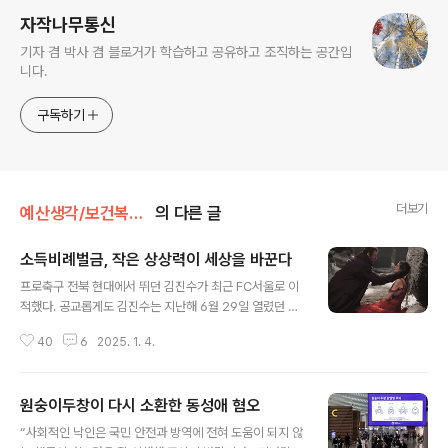
자작나무통신
기자 겸 박사 겸 블로거가 학습하고 공유하고 조직하는 공간입
니다.
구독하기
더보기
예산생각/보건복지분야
의 다른 글
소득비례벌금, 작은 상상력이 세상을 바꾼다
글 내용
프로축구 전북 현대에서 뛰던 김진수가 최근 FC서울로 이
적했다. 공교롭게도 김진수는 지난해 6월 29일 열렸던 전
북과 서울 경기에서 뜬금없는 날아차기를 보여 줬다. 본인
40
6
2025. 1. 4.
은 곧장 퇴장당했고 전북은 서울에 7년 만에 처음으로 패
배했다.나에겐 그 경기 직전 김진수가 음주 문제로 구단 자
체 벌금 징계를 받았다는 대목이 더 기억에 남는다. 벌금을
원숭이두창이 다시 소환한 동성애 혐오
낸 방식에 눈길이 갔기 때문이다. 흔히 벌금은 정해진 액수
글 내용
를 내는 걸로 생각하기 쉬운데 전북은 독특하게 ‘소득 비례
“사회적인 낙인은 국민 안전과 방역에 전혀 도움이 되지 않
벌금제’를 운영한다. 선수 연봉 혹은 주급의 몇 퍼센트 식으