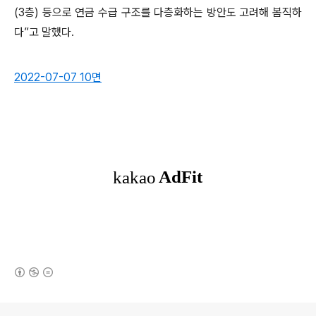
(3층) 등으로 연금 수급 구조를 다층화하는 방안도 고려해 봄직하
다”고 말했다.
2022-07-07 10면
(새창열림)
로그 정보