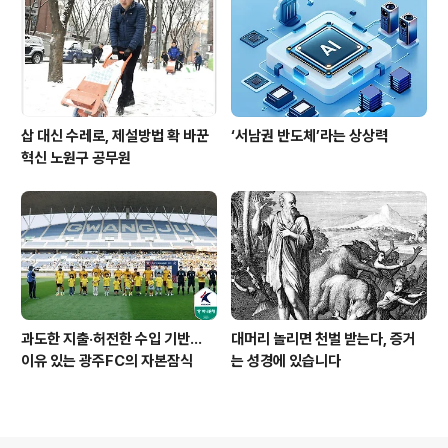
삽 대신 수레로, 제설방법 확 바꾼
‘서남권 반도체’라는 상상력
혁신 노원구 공무원
과도한 지출·허전한 수입 기반…
대머리 놀리면 천벌 받는다, 증거
이유 있는 광주FC의 자본잠식
는 성경에 있습니다