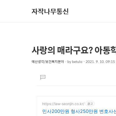
자작나무통신
사랑의 매라구요? 아동
상
본
문
세
제
예산생각/보건복지분야
by
betulo
2021. 9. 10. 09:15
컨
본
목
텐
문
댓
츠
글
달
기
https://law-seonjin.co.kr/
광고
민사200만원 형사250만원 변호사