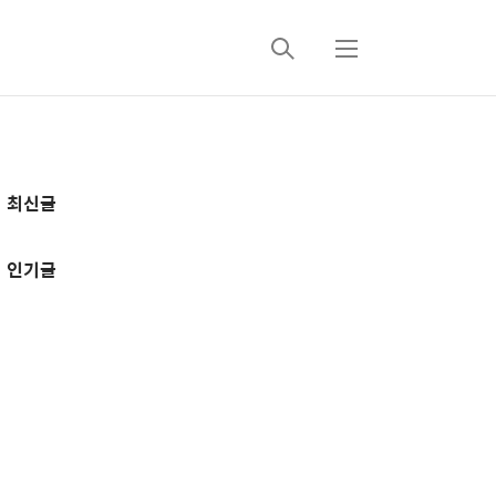
검
메
색
뉴
추
최신글
가
정
인기글
보