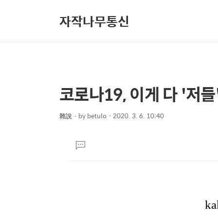
자작나무통신
코로나19, 이게 다 '저
상
본
문
세
제
雜說
by
betulo
2020. 3. 6. 10:40
컨
본
목
텐
문
댓
츠
글
달
기