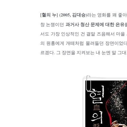
[혈의 누] (2005, 김대승)
라는 영화를 꽤 좋아
과거사 청산 문제에 대한 은유
창 논쟁이던
서도 가장 인상적인 건 결말 즈음해서 마을 
의 원흉에게 개떼처럼 몰려들던 장면이었다
르겠다. 그 장면을 지켜보는 내 눈엔 말 그