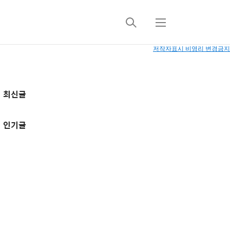
검
메
색
뉴
저작자표시
비영리
변경금지
추
최신글
가
정
인기글
보