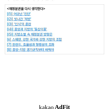
<재정분권을 다시 생각한다>
[(1)] 어긋난 '진단'
[(2)] 빗나간 '처방'
[(3)] '인식'의 혼란
[(4)] 중앙과 지방의 '동상이몽'
[(5)] 지방소멸 속 재정분권 방향은
[6] 스웨덴, 강한 국가와 강한 지방의 조합
[7] 핀란드, 효율성과 형평성의 조화
[8] 중앙-지방 경기규칙부터 바꿔야