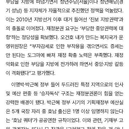
부담을 지방에 떠넘기면서 청년수당(서울)이나 청년배당(경
기 성남) 등 지자체가 자율적으로 추진했던 정책을 억눌렀다.
이는 2010년 지방선거 이후 대거 들어선 ‘진보 지방권력’과
의 충돌로 이어졌다. 재정분권 요구는 ‘부당한 중앙권력에 대
항’하는 정당성을 확보했다. 오건호 내가 만드는 복지국가 운
영위원장은 “부자감세로 인한 부작용을 겪으면서도 증세는
안 된다는 도그마에 빠져 재정 확충 노력은 부족했다. 재정
악화로 인한 부담을 지방에 전가하려 하면서 중앙·지방 갈등
이 격화됐다”고 평가했다.
이명박·박근혜 정부 들어 두드러진 특정 지역으로의 인사
및 예산 편중 등 ‘승자독식’ 구조는 재정분권론이 힘을 얻는
강력한 배경이 됐다. 박근혜 정부 시기의 기획재정부 예산실
은 5개 국장 자리 중 호남 출신은 1명 이상 임명하지 않는다
는 ‘호남 쿼터’가 공공연한 규칙이었다. 이와 관련, 기재부 고