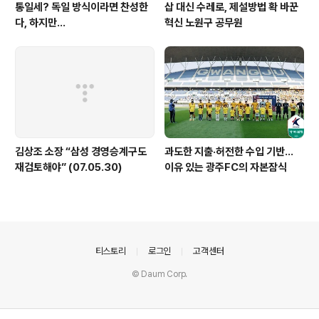
통일세? 독일 방식이라면 찬성한
삽 대신 수레로, 제설방법 확 바꾼
다, 하지만...
혁신 노원구 공무원
김상조 소장 “삼성 경영승계구도
과도한 지출·허전한 수입 기반…
재검토해야” (07.05.30)
이유 있는 광주FC의 자본잠식
의안내
티스토리
로그인
고객센터
© Daum Corp.