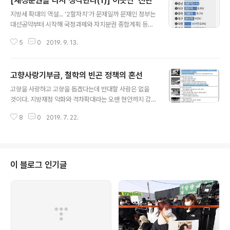
[재정분권을 다시 생각한다(1)] 어긋난 '진단'
글 내용
지방세 확대의 역설... '2할자치'가 문제일까 문재인 정부는
대선공약부터 시작해 국정과제와 자치분권 종합계획 등을
통해 기회가 있을 때마다 자치분권, 그리고 자치분권의 핵
5
0
2019. 9. 13.
심 수단인 재정분권을 이루겠다는 의지를 강조했다. 그리
고 이를 위해 가장 먼저 등장하는 해법은 언제나 현행 8:2
인 국세와 지방세 비중, 즉 “2할자치”를 7:3으로, 장기적
고향사랑기부금, 철학의 빈곤 정책의 혼선
으론 6:4까지 바꾸겠다는 것이다. 지방소비세 10% 포인
글 내용
트 인상은 이를 위한 핵심 수단이다. 이런 진단이 유효하려
고향을 사랑하고 고향을 돕겠다는데 반대할 사람은 없을
면 현재 8:2인 구조가 왜 문제인지, 나아가 “4할자치”가
것이다. 지방재정 악화와 격차확대라는 오랜 현안까지 감
되면 뭐가 좋으며 어떻게 좋아지는지 분명히 제시할 수 있
안하면 고향에 일정액을 기부하고 세액공제 혜택도 받는
어야 한다. 국민들의 동의도 필수다. 하지만 이에 대해선 재
8
0
2019. 7. 22.
‘고향사랑기부제도’는 두루두루 지지받을 조건을 잘 갖추
정분권 옹호론자들조차 “더 많은 토론이 필요하다”거나
고 있어 보인다. 하지만 좋은 의도로 시작한 정책이 반드시
“국민들을 설득하는 작업..
좋은 결과로 이어지진 않는다. 정치와 도덕은 다른 범주에
속한다는 걸 염두에 둔다면 애초에 좋은 결과로 이어질 수
없는 정책이라면 그 의도가 선하든 악하든 상관없이 그 자
이 블로그 인기글
체로 나쁜 것이라고 할 수 있을 것이다. 과연 고향사랑기부
제도는 좋은 결과로 이어질 것인가. 고향사랑기부제도는
"개인이 특정 지방자치단체에 일정액을 기부하면 중앙정부
와 지방자치단체가 기부금 일부에 세액공제 혜택을 부여하
는 제도"라고 할 수 있다. 고향사랑기부제도는 원래..