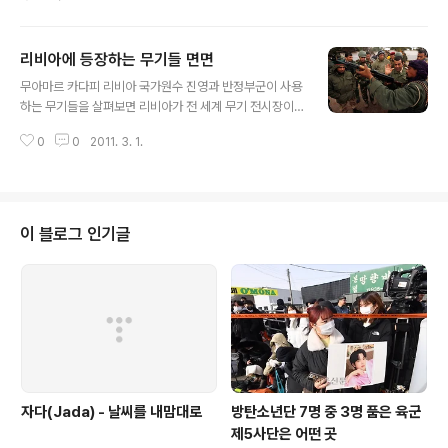
어색하지 않다. 초강경 시위 진압으로 세계를 경악시킨 리
비아의 국가원수 무아마르 알 카다피(69)는 현존하는 최장
기 독재자다. 그런데 말이다. 그 역시 한때는 부패한 왕과
리비아에 등장하는 무기들 면면
낡은 전제군주제를 몰아내고 국가의 면모를 일신했던 젊은
글 내용
혁명 영웅이었다. 하지만 42년이라는 시간은 눈에 총기가
무아마르 카다피 리비아 국가원수 진영과 반정부군이 사용
가득한 새세대 지도자를 권력의 단맛에 취해 눈이 풀려버
하는 무기들을 살펴보면 리비아가 전 세계 무기 전시장이
린 똠방각하로 만들어버리기에 충분하고도 남는 시간이었
된 듯한 느낌마저 든다. 이들이 손에 쥔 무기에는 굴곡 많은
다. ●그도 한때는… 카다피는 1942년 유목민의 아들로 태
0
0
2011. 3. 1.
현대사를 거쳐 온 리비아의 모순과 갈등이 그대로 녹아 있
어났다. 1963년 대학을 졸업한 뒤 군사학교에 들어가 직
다. 근대 이후 리비아군의 뿌리는 2차 세계대전 당시 리비
업군인이 됐다. 당시 이집트 대통령이..
아에서 작전을 전개했던 영국군과 그 이후 리비아에 군사
기지를 주둔시켰던 미국군으로 거슬러 올라간다. 이후 옛
소련과 수십년간 맺었던 긴밀한 군사협력의 유산은 지금도
이 블로그 인기글
개인화기인 AK47 소총부터 T72 탱크, 주요 전투기 등에
그대로 남아 있다. 카다피가 정권 안위를 위해 넘쳐나는 오
일머니로 각종 무기를 사들이면서 브라질, 체코슬로바키
아, 영국, 프랑스, 이탈리아, 미국, 유고슬라비아, 심지어 북
한산 무기까지 리비아로 흘러들어 ..
자다(Jada) - 날씨를 내맘대로
방탄소년단 7명 중 3명 품은 육군
제5사단은 어떤 곳