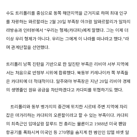
수도 트리폴리를 중심으로 동쪽 해안지역을 근거지로 하며 최대 인구
를 자랑하는 와르팔라는
월
일 부족장 아크람 알와르팔리가 알자지
2
20
라방송과 인터뷰에서
우리는 형제
카다피
에게 말했다
그는 이제 더
“
(
)
.
이상 우리 형제가 아니다
우리는 그에게 이 나라를 떠나라고 했다
라
.
.”
며 관계단절을 선언했다
.
트리폴리 남쪽 진탄을 기반으로 한 알진탄 부족은 리비아 서부 지역에
서는 처음으로 반정부 시위에 합류했다
북동부 키레나이카 쪽 부족들
.
은 카다피에 더 적대적이다
알주와야 부족장은 지난
일 리비아 경제
.
20
의 생명줄인 원유 공급을 차단하겠다고 카다피를 위협하기도 했다
.
트리폴리와 동부 벵가지의 중간에 위치한 시르테 주변 지역에 자리
잡은 마가리하는 카다피의 오른팔이라고 할 수 있는 부족이다
카다피
.
의 최측근인 압데살람 잘루드 전 총리는 물론이고
년 미국 팬암
1988
항공기를 폭파시켜 미국인 등
명을 숨지게 한 범인인 압델 바셋 알
270