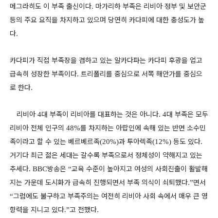
메그라히도 이 부족 출신이다
마가리하 부족은 리비아 정부 및 보안군
.
등의 주요 요직을 차지하고 있으며 당연히 카다피에 대한 충성도가 높
다
.
카다피가 직접 부족장을 겸하고 있는 알카다파는 카다피 후광을 업고
급속히 성장한 부족이다
트리폴리를 중심으로 서쪽 해안가를 중심으
.
로 한다
.
리비아
대 부족이 리비아를 대표하는 것은 아니다
대 부족은 모두
4
. 4
리비아 전체 인구의
를 차지하는 아랍인에 속해 있는 반면 소수민
48%
족이라고 할 수 있는 베르베르족
과 투아렉족
등도 있다
(20%)
(12%)
.
거기다 최근 젊은 세대는 갈수록 부족으로서 정체성이 약해지고 있는
추세다
방송은
교육 수준이 높아지고 여성의 사회진출이 활발해
. BBC
“
지는 가운데 도시화가 급속히 진행되면서 부족 의식이 쇠퇴했다
면서
.”
그럼에도 불구하고 부족주의는 여전히 리비아 사회 속에서 매우 큰 영
“
향력을 지니고 있다
고 전했다
.”
.