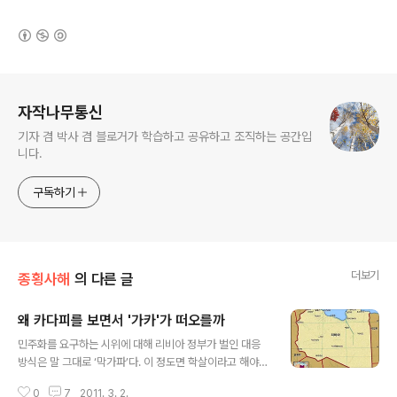
(새창열림)
로그 정보
자작나무통신
기자 겸 박사 겸 블로거가 학습하고 공유하고 조직하는 공간입
니다.
구독하기
더보기
종횡사해
의 다른 글
왜 카다피를 보면서 '가카'가 떠오를까
글 내용
민주화를 요구하는 시위에 대해 리비아 정부가 벌인 대응
방식은 말 그대로 ‘막가파’다. 이 정도면 학살이라고 해야
할 지경이다. 사망자가 2000명이 넘는다는 발표가 전혀
0
7
2011. 3. 2.