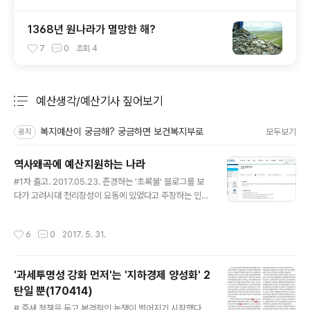
1368년 원나라가 멸망한 해?
7
0
조회
4
예산생각/예산기사 짚어보기
분류 전체보기
주요 글 목록
복지예산이 궁금해? 궁금하면 보건복지부로
모두보기
공지
역사왜곡에 예산지원하는 나라
글 내용
#1차 출고. 2017.05.23. 존경하는 '초록불' 블로그를 보
다가 고려시대 천리장성이 요동에 있었다고 주장하는 인하
대 고조선연구소 관련 기사를 알게 됐습니다. 역사왜곡도
역사왜곡이지만 이 연구가 정부 예산지원을 받았다는데 눈
작성시간
6
0
2017. 5. 31.
길이 갔습니다. 인하대 고조선연구소는 고려와 국경을 맞
댄 요(遼)나라 역사서인 '요사'와 '고려사'를 대조 연구한
결과 서북쪽 경계인 '압록'이 현재의 압록강이 아닌 중국 랴
'과세투명성 강화 먼저'는 '지하경제 양성화' 2
오닝성 톄링(鐵嶺)시를 흐르는 랴오허(遼河·요하)의 지류
탄일 뿐(170414)
를 가리키는 것으로 분석됐다고 22일 밝혔다... 고조선연
글 내용
구소는 정부 지원을 받아 지난 몇 년간 한국 고대사의 쟁점
# 증세 정책을 두고 본격적인 논쟁이 벌어지기 시작했다.