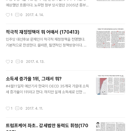
사항들에 대한 연구를 하고 있다.(원문은 여기) 고조선연구
예상했던 흐름이다. 노무현 정부 당시였던 2005년 종부세
소에서 집단창작한 소설을 발표한 거라면 상관할 게 없겠
논란을 시작으로 부자감세, 부자증세 등 조세정책을 둘러
작성시간
1
0
2017. 4. 14.
지만 명색이 역사학을 연구한다..
싼 논쟁이 계속되고 있다. 정부가 제대로 된 해법도 내놓지
못하고 신뢰를 얻지도 못하면서 갈등만 증폭되는 양상이
다. 문재인의 '부자증세 우선'은 다분히 고육지책 느낌이다.
적극적 재정정책이 뭐 어때서 (170413)
'보편증세'를 말했을때 예상할 수 있는 후폭풍이 너무 크다
글 내용
민주당 대선후보 문재인이 적극적 재정정책을 천명했다.
는 건 누구나 예측할 수 있으니까. 만약 그렇다면, 솔직하지
기본적으로 찬성한다. 올바른, 필연적인 정책방향이다. 적
못하다고 탓하고 싶은 생각은 없다. 이해는 한다. 다만 아쉬
극적 재정정책에 대해서 많은 비판과 논쟁이 있을 것이다.
운 건 어쩔 수 없다. 한가지는 분명하다. '부자증세'는 필요
언제나 그렇듯 더 많은 토론이 필요하다. 다만, 두가지는 분
하긴 하지만 주요목표는 될 수 없다. 부자증세는 재원마련
작성시간
2
0
2017. 4. 13.
명히 짚어보고 싶다. 비판론자들은 '경기회복에 정부가 나
에 한계가 뚜렷하고, 사회적 갈등과 역습을 초래할 우려 또
서면 안된다', 그리고 '국민 세금을 그런데 쓰면 안된다'는
한 크다. 세계에서 ..
점을 강조한다. 이런 분들에게 되묻고 싶다. 정부가 아니면
소득세 증가율 1위, 그래서 뭐?
누가 경기회복을 할 것인가. 그리고 국민 세금을 그런데 쓰
글 내용
지 않으면 도대체 어디에 쓸 것인가. 경기침체 국면에서 적
#4월11일자 예산기사 한국이 OECD 35개국 가운데 소득
극적 재정정책을 쓴 선례는 많다. 김대중 정부는 공적자금
세 증가율이 1위라고 한다. 하지만 실제 소득세로 인한 세
을 투입한게 전형적인 사례가 아닐까 싶다. 자칭 보수에서
입규모 얘기는 없다. 조세문제에 대한 일반적인 담론을 반
의도적으로 외면하는 또다른 사례는 바로 이명박 정부다.
영하는 이 기사는 사실 매우 모순적인 처방으로 가득차 있
작성시간
1
0
2017. 4. 11.
2008년 집권 첫 해 미국발..
다. 2014년 기준 802만명에 이르는 면세자로 인해 "나머
지 867만명의 근로소득자와 자영업자의 부담이 그만큼 늘
었"다고 한다. 그럼 면세자를 줄이자는 건데, 그럼 소득세
트럼프케어 좌초.. 감세법안 동력도 휘청(170
증가율은 더 늘어날 것이다. 세액공제 방식으로 바꾼 건 더