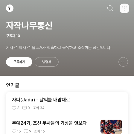
검색하기
티스토리
자작나무통신
구독자
10
기자 겸 박사 겸 블로거가 학습하고 공유하고 조직하는 공간입니다.
구독하기
방명록
신고하기 레이어
열기
인기글
자다(Jada) - 날씨를 내맘대로
3
0
조회
34
무예24기, 조선 무사들의 기상을 엿보다
15
9
조회
16