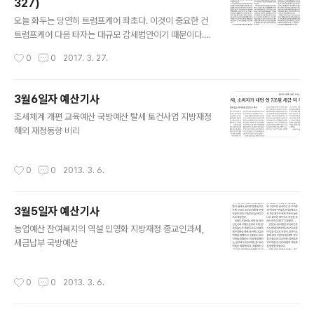
327)
많이 버는 사람에게 더 큰 증세효과가 있는데도 "소위 '가
글 내용
진 자'들의 소득세 수입에 대한 과세와의 형평성을 맞추지
오늘 화두는 당연히 트럼프케어 좌초다. 이것이 중요한 건
못한 점은 문제"라고 지적한다. 강원도의회가 또다시 201
트럼프케어 다음 타자는 대규모 감세법안이기 때문이다.
7년도 2학기 무상급식 지원 예산 약 16억원을 전액 삭감
트럼프는 트럼프케어로 아낀 예산으로 감세로 인한 세입감
작성시간
0
0
2017. 3. 27.
했다. 이번이 세번째라..
소를 보전하겠다고 공언해온터. 거기다 트럼프케어 의회통
과도 못하는 마당에 감세법안이 가능할 턱이 없기 때문이
다. 경향신문에는 증세 문제를 공론화할 것을 요구하는 기
3월6일자 예산기사
고문이 실렸다. 배재대 교수 김현동은 대선주자들이 예산
글 내용
조세체계 개편 교육예산 국방예산 탈세 토건사업 지방재정
공약에 대해 재원조달계획을 분명히 밝혀야 한다고 지적했
해외 재정동향 비리
다.
작성시간
0
0
2013. 3. 6.
3월5일자 예산기사
글 내용
농업예산 잔여복지의 역설 민영화 지방재정 종교인과세,
세금납부 국방예산
작성시간
0
0
2013. 3. 6.