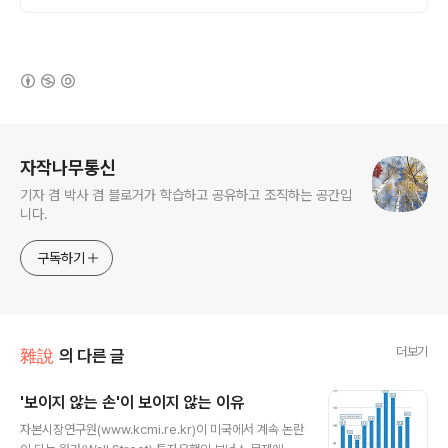
(새창열림)
로그 정보
자작나무통신
기자 겸 박사 겸 블로거가 학습하고 공유하고 조직하는 공간입
니다.
구독하기
더보기
雜說
의 다른 글
'보이지 않는 손'이 보이지 않는 이유
글 내용
자본시장연구원(www.kcmi.re.kr)이 미국에서 계속 논란