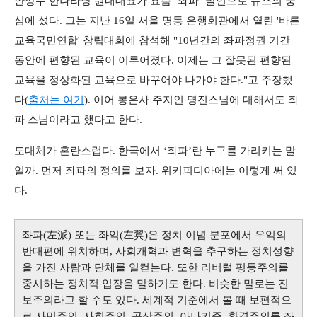
안상수 한나라당 원내대표가 요즘 ‘좌파’ 발언으로 뉴스의 중
심에 섰다. 그는 지난 16일 서울 명동 은행회관에서 열린 '바른
교육국민연합' 창립대회에 참석해 "10년간의 좌파정권 기간
동안에 편향된 교육이 이루어졌다. 이제는 그 잘못된 편향된
교육을 정상화된 교육으로 바꾸어야 나가야 한다."고 주장했
다(
출처는 여기
). 이어 봉은사 주지인 명진스님에 대해서도 좌
파 스님이라고 했다고 한다.
도대체가 혼란스럽다. 한국에서 ‘좌파’란 누구를 가리키는 말
일까. 먼저 좌파의 정의를 보자. 위키피디아에는 이렇게 써 있
다.
좌파(左派) 또는 좌익(左翼)은 정치 이념 분포에서 우익의
반대편에 위치하며, 사회개혁과 변혁을 추구하는 정치성향
을 가진 사람과 단체를 일컫는다. 또한 리버럴 평등주의를
중시하는 정치적 입장을 말하기도 한다. 비슷한 말로는 진
보주의라고 할 수도 있다. 세계적 기준에서 볼 때 보편적으
로 사민주의, 사회주의, 공산주의, 아나키즘, 환경주의를 좌