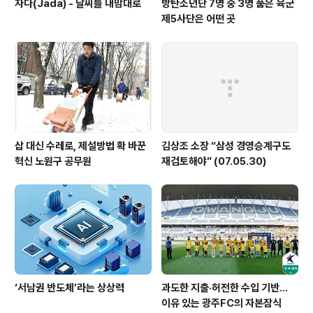
자다(Jada) - 날씨를 내맘대로
방탄소년단 7명 중 3명 품은 육군
제5사단은 어떤 곳
삽 대신 수레로, 제설방법 확 바꾼
김상조 소장 “삼성 경영승계구도
혁신 노원구 공무원
재검토해야” (07.05.30)
‘서남권 반도체’라는 상상력
과도한 지출·허전한 수입 기반…
이유 있는 광주FC의 자본잠식