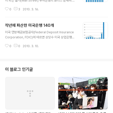
이 되는 월가(Wall Street) 투자은행의 보너스 문제에 대
해 흥미로운 자료를 내놨다(http://www.kcmi.re.kr/cm
0
3
2010. 3. 16.
weekly/down_nomem_3.asp?num=125&seq=3
&filename=[2010-10].pdf). 뉴욕주 감사관실에 따르
면 지난해 뉴욕시에 있는 금융회사들이 지급한 보너스는 2
작년에 파산한 미국은행 140개
03억달러나 된다고 한다. 기본 월급 말고도 평균 약 12만
글 내용
4000달러를 보너스로 받은 셈이다. 보너스 규모가 가장
미국 연방예금보험공사(Federal Deposit Insurance
많았을 때는 2006년. 1인당 평균 19만 1360달러였다.
Corporation, FDIC)에 따르면 상당수 미국 상업은행들
흥미로운 것은 지난해 월가 금융산업은 지난해 426억달러
이 재정이 취약하고 파산은행도 크게 증가했다고 합니다.
나 손실을 기록했지만 보너스 액수는 174억달러나 됐다는
0
0
2010. 3. 10.
작년에 파산한 은행이 140개, 4분기에만 45개가 파산. 이
점이다. 보너스 지급 행태로 분명..
는 2000년붜 2007년까지 파산한 은행의 4배가 넘는다
는군요. 자본시장연구원이 발표한 3월 첫째주 Weekly In
dicator에서 인용했습니다.
이 블로그 인기글