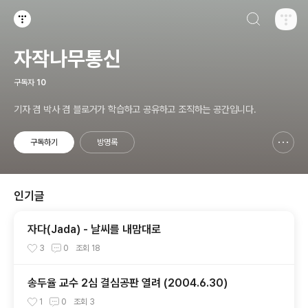
검색하기
티스토리
자작나무통신
구독자
10
기자 겸 박사 겸 블로거가 학습하고 공유하고 조직하는 공간입니다.
구독하기
방명록
신고하기 레이어
열기
인기글
자다(Jada) - 날씨를 내맘대로
3
0
조회
18
송두율 교수 2심 결심공판 열려 (2004.6.30)
1
0
조회
3