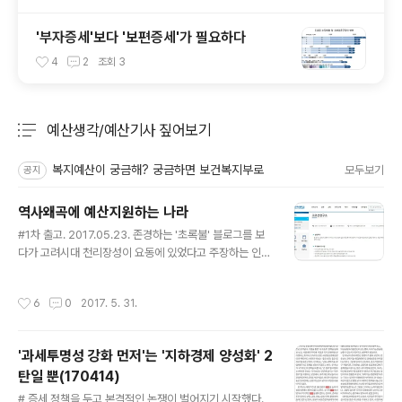
'부자증세'보다 '보편증세'가 필요하다
4
2
조회
3
예산생각/예산기사 짚어보기
분류 전체보기
주요 글 목록
복지예산이 궁금해? 궁금하면 보건복지부로
모두보기
공지
역사왜곡에 예산지원하는 나라
글 내용
#1차 출고. 2017.05.23. 존경하는 '초록불' 블로그를 보
다가 고려시대 천리장성이 요동에 있었다고 주장하는 인하
대 고조선연구소 관련 기사를 알게 됐습니다. 역사왜곡도
역사왜곡이지만 이 연구가 정부 예산지원을 받았다는데 눈
작성시간
6
0
2017. 5. 31.
길이 갔습니다. 인하대 고조선연구소는 고려와 국경을 맞
댄 요(遼)나라 역사서인 '요사'와 '고려사'를 대조 연구한
결과 서북쪽 경계인 '압록'이 현재의 압록강이 아닌 중국 랴
'과세투명성 강화 먼저'는 '지하경제 양성화' 2
오닝성 톄링(鐵嶺)시를 흐르는 랴오허(遼河·요하)의 지류
탄일 뿐(170414)
를 가리키는 것으로 분석됐다고 22일 밝혔다... 고조선연
글 내용
구소는 정부 지원을 받아 지난 몇 년간 한국 고대사의 쟁점
# 증세 정책을 두고 본격적인 논쟁이 벌어지기 시작했다.