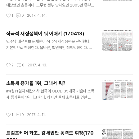
사항들에 대한 연구를 하고 있다.(원문은 여기) 고조선연구
예상했던 흐름이다. 노무현 정부 당시였던 2005년 종부세
소에서 집단창작한 소설을 발표한 거라면 상관할 게 없겠
논란을 시작으로 부자감세, 부자증세 등 조세정책을 둘러
작성시간
1
0
2017. 4. 14.
지만 명색이 역사학을 연구한다..
싼 논쟁이 계속되고 있다. 정부가 제대로 된 해법도 내놓지
못하고 신뢰를 얻지도 못하면서 갈등만 증폭되는 양상이
다. 문재인의 '부자증세 우선'은 다분히 고육지책 느낌이다.
적극적 재정정책이 뭐 어때서 (170413)
'보편증세'를 말했을때 예상할 수 있는 후폭풍이 너무 크다
글 내용
민주당 대선후보 문재인이 적극적 재정정책을 천명했다.
는 건 누구나 예측할 수 있으니까. 만약 그렇다면, 솔직하지
기본적으로 찬성한다. 올바른, 필연적인 정책방향이다. 적
못하다고 탓하고 싶은 생각은 없다. 이해는 한다. 다만 아쉬
극적 재정정책에 대해서 많은 비판과 논쟁이 있을 것이다.
운 건 어쩔 수 없다. 한가지는 분명하다. '부자증세'는 필요
언제나 그렇듯 더 많은 토론이 필요하다. 다만, 두가지는 분
하긴 하지만 주요목표는 될 수 없다. 부자증세는 재원마련
작성시간
2
0
2017. 4. 13.
명히 짚어보고 싶다. 비판론자들은 '경기회복에 정부가 나
에 한계가 뚜렷하고, 사회적 갈등과 역습을 초래할 우려 또
서면 안된다', 그리고 '국민 세금을 그런데 쓰면 안된다'는
한 크다. 세계에서 ..
점을 강조한다. 이런 분들에게 되묻고 싶다. 정부가 아니면
소득세 증가율 1위, 그래서 뭐?
누가 경기회복을 할 것인가. 그리고 국민 세금을 그런데 쓰
글 내용
지 않으면 도대체 어디에 쓸 것인가. 경기침체 국면에서 적
#4월11일자 예산기사 한국이 OECD 35개국 가운데 소득
극적 재정정책을 쓴 선례는 많다. 김대중 정부는 공적자금
세 증가율이 1위라고 한다. 하지만 실제 소득세로 인한 세
을 투입한게 전형적인 사례가 아닐까 싶다. 자칭 보수에서
입규모 얘기는 없다. 조세문제에 대한 일반적인 담론을 반
의도적으로 외면하는 또다른 사례는 바로 이명박 정부다.
영하는 이 기사는 사실 매우 모순적인 처방으로 가득차 있
작성시간
1
0
2017. 4. 11.
2008년 집권 첫 해 미국발..
다. 2014년 기준 802만명에 이르는 면세자로 인해 "나머
지 867만명의 근로소득자와 자영업자의 부담이 그만큼 늘
었"다고 한다. 그럼 면세자를 줄이자는 건데, 그럼 소득세
트럼프케어 좌초.. 감세법안 동력도 휘청(170
증가율은 더 늘어날 것이다. 세액공제 방식으로 바꾼 건 더