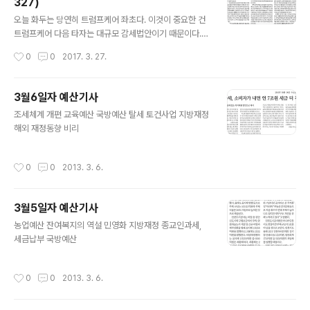
327)
많이 버는 사람에게 더 큰 증세효과가 있는데도 "소위 '가
글 내용
진 자'들의 소득세 수입에 대한 과세와의 형평성을 맞추지
오늘 화두는 당연히 트럼프케어 좌초다. 이것이 중요한 건
못한 점은 문제"라고 지적한다. 강원도의회가 또다시 201
트럼프케어 다음 타자는 대규모 감세법안이기 때문이다.
7년도 2학기 무상급식 지원 예산 약 16억원을 전액 삭감
트럼프는 트럼프케어로 아낀 예산으로 감세로 인한 세입감
작성시간
0
0
2017. 3. 27.
했다. 이번이 세번째라..
소를 보전하겠다고 공언해온터. 거기다 트럼프케어 의회통
과도 못하는 마당에 감세법안이 가능할 턱이 없기 때문이
다. 경향신문에는 증세 문제를 공론화할 것을 요구하는 기
3월6일자 예산기사
고문이 실렸다. 배재대 교수 김현동은 대선주자들이 예산
글 내용
조세체계 개편 교육예산 국방예산 탈세 토건사업 지방재정
공약에 대해 재원조달계획을 분명히 밝혀야 한다고 지적했
해외 재정동향 비리
다.
작성시간
0
0
2013. 3. 6.
3월5일자 예산기사
글 내용
농업예산 잔여복지의 역설 민영화 지방재정 종교인과세,
세금납부 국방예산
작성시간
0
0
2013. 3. 6.