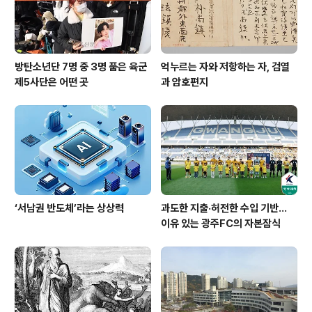
방탄소년단 7명 중 3명 품은 육군
억누르는 자와 저항하는 자, 검열
제5사단은 어떤 곳
과 암호편지
‘서남권 반도체’라는 상상력
과도한 지출·허전한 수입 기반…
이유 있는 광주FC의 자본잠식