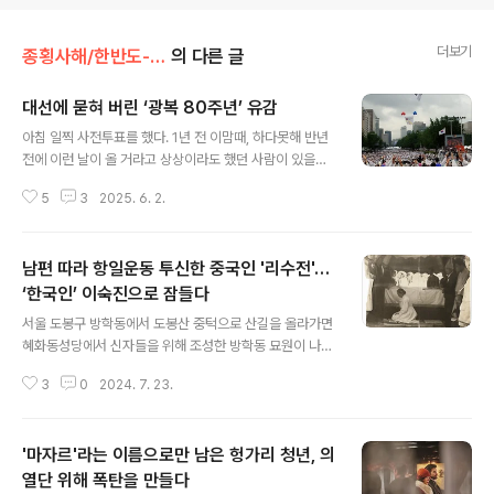
더보기
종횡사해/한반도-동아시아
의 다른 글
대선에 묻혀 버린 ‘광복 80주년’ 유감
글 내용
아침 일찍 사전투표를 했다. 1년 전 이맘때, 하다못해 반년
전에 이런 날이 올 거라고 상상이라도 했던 사람이 있을까.
계엄에, 탄핵에, 대통령 선거까지 정신없이 이어지고 있다.
5
3
2025. 6. 2.
상황에 쫓겨 우선 급한 일부터 하다 보면 중요하지만 당장
급하진 않다며 뒷전으로 밀리는 게 적지 않다. 그중 하나가
광복 80주년이 아닐까 싶다.광복 80주년을 맞는 중요한
남편 따라 항일운동 투신한 중국인 '리수전'…
해가 2025년이다. 거국적인 기념행사는 물론이고 광복의
의미를 되새기고 더 나은 미래를 위해 대한민국의 다짐도
‘한국인’ 이숙진으로 잠들다
글 내용
내놓아야 한다. 정부 역시 지난해 7월 ‘광복 80년 기념사
서울 도봉구 방학동에서 도봉산 중턱으로 산길을 올라가면
업추진위원회의 설치 및 운영에 관한 규정’을 대통령령으
혜화동성당에서 신자들을 위해 조성한 방학동 묘원이 나온
로 제정했고 다음달에는 국무조정실에 22명 규모로 ‘광복
다. 몇 번이고 헤매다 오솔길을 따라가다 보면 주의 깊게 봐
80년기념사업추진기획단’도 구성했다.국무총리와 민간 인
3
0
2024. 7. 23.
야 눈에 들어오는 조그만 무덤이 있다. 지난 4월 묘원에서
사를 공동위원장으로 하는 ..
만난 조주현(70)은 할머니를 제대로 모시지 못해 마음에
걸린다며 눈시울을 붉혔다. 할머니 이름은 이숙진. 리수전
'마자르'라는 이름으로만 남은 헝가리 청년, 의
(李淑珍)이라는 중국인으로 1900년 베이징에서 태어나
독립운동가로 한국광복군 창설에 크게 기여한 청사 조성환
열단 위해 폭탄을 만들다
글 내용