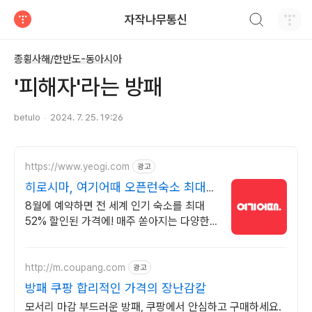
검색하기
자작나무통신
티스토리
종횡사해/한반도-동아시아
'피해자'라는 방패
betulo
2024. 7. 25. 19:26
https://www.yeogi.com
광고
히로시마, 여기어때 오픈런숙소 최대
81% 할인
8월에 예약하면 전 세계 인기 숙소를 최대
52% 할인된 가격에! 매주 쏟아지는 다양한
혜택! 앱으로 알림 받고 똑똑하게 숙소 예약
하기
http://m.coupang.com
광고
방패 쿠팡 합리적인 가격의 장난감칼
모서리 마감 부드러운 방패, 쿠팡에서 안심하고 구매하세요.