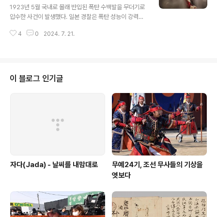
(1875~1948)과 결혼했다.조성환은 대한제국 육군무관
1923년 5월 국내로 몰래 반입된 폭탄 수백발을 무더기로
학교 출신으로 1907년 안창호·양기탁·이동녕 등과 비밀결
압수한 사건이 발생했다. 일본 경찰은 폭탄 성능이 강력한
사인 신민회를 조직해 항일구국운동에 투신했다. 그는 19
것에 큰 충격을 받았다. 하지만 폭탄 제조 책임자가 ‘마자
09년 중국으로 망명해 만주에서 무장투쟁에 참여하고 광
4
0
2024. 7. 21.
르’라는 사실은 끝내 알지 못했다.마자르는 당시 식민지 조
복군 양성을 위해 애쓰는 등 해방까지 줄..
선과 전혀 관계없는 미지의 외국인 독립운동가였다. 의열
단에서 활동했다는 것 외에는 철저히 베일에 가려져 있다.
존재가 드러나면 언제라도 목숨이 위험할 수 있다는 걸 염
려했기 때문으로 추정된다. 다만 마자르가 헝가리를 뜻하
이 블로그 인기글
는 단어여서 헝가리 출신의 폭탄 전문가였을 것으로 추정
된다.마자르는 제1차 세계대전에 참전했다가 러시아군 포
로가 됐다. 이후 몽골까지 흘러 들어갔다가 그곳에서 독립
운동을 하던 이태준 선생의 운전기사가 됐다. 그를 통해 의
열단의 존재를 알게 됐고 당시 의열단이 있..
자다(Jada) - 날씨를 내맘대로
무예24기, 조선 무사들의 기상을
엿보다