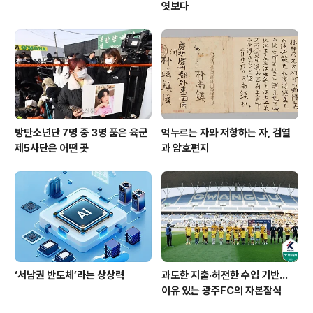
엿보다
방탄소년단 7명 중 3명 품은 육군
억누르는 자와 저항하는 자, 검열
제5사단은 어떤 곳
과 암호편지
‘서남권 반도체’라는 상상력
과도한 지출·허전한 수입 기반…
이유 있는 광주FC의 자본잠식