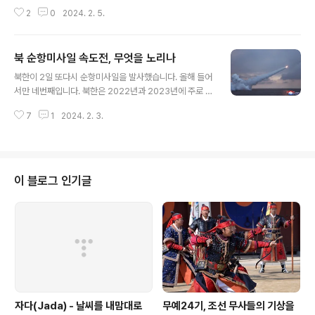
상공까지 수직 상승하는 모습을 담은 방위사업청 공개 영
2
0
2024. 2. 5.
상이 화제가 됐다. 매우 높은 받음각(항공기의 날개가 받는
바람의 각도) 상태에서 조종력을 회복할 수 있는지 시험하
는 ‘고받음각 조종안정성 비행시험’에 성공하는 모습이었
북 순항미사일 속도전, 무엇을 노리나
다. 추락할 수도 있는 위험한 시험비행을 직접 수행했던 한
글 내용
국항공우주산업(KAI) 수석 시험비행 조종사 진태범은 “수
북한이 2일 또다시 순항미사일을 발사했습니다. 올해 들어
직으로 상승할 땐 조종에 집중하느라 별다른 느낌이 없었
서만 네번째입니다. 북한은 2022년과 2023년에 주로 탄
다. 나중에 수직상승 영상을 보고 나도 좀 놀랐다”며 웃었
도미사일 시험발사에 주력했던 것과 달리 새해 들어서 순
다. 진태범은 1993년 공군 소위로 임관해 KF-16 조종사
7
1
2024. 2. 3.
항미사일 발사에 주력하고 있습니다. 북한이 순항미사일,
로 일하다 2002년 T-50 고등훈련기 개발시험비행 조종
‘북한판 토마호크’에 집중하는 이유가 무엇일까요. 북한이
사로 선발됐다. 진태범은..
처음으로 순항미사일을 발사한 건 지난해 3월 12일이었습
니다. 곧이어 3월22일, 7월22일과 9월 2일 순항미사일
을 발사했습니다. 조선중앙통신은 지난해 9월 3일 보도를
이 블로그 인기글
통해 전날 “전술핵 공격 가상 발사 훈련을 진행했다”고 발
표한 바 있습니다. 올해 들어서는 1월 24일 평양 인근에서
서해상으로 신형 전략순항미사일 ‘불화살-3-31’ 여러 발
을 첫 시험발사한 게 처음입니다. 이어 1월 28일에는 함경
남도 신포시 인근 해상에서..
자다(Jada) - 날씨를 내맘대로
무예24기, 조선 무사들의 기상을