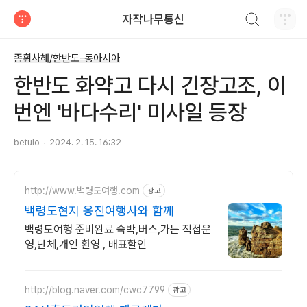
검색하기
자작나무통신
티스토리
종횡사해/한반도-동아시아
한반도 화약고 다시 긴장고조, 이
번엔 '바다수리' 미사일 등장
betulo
2024. 2. 15. 16:32
http://www.백령도여행.com
광고
백령도현지 옹진여행사와 함께
백령도여행 준비완료 숙박,버스,가든 직접운
영,단체,개인 환영 , 배표할인
http://blog.naver.com/cwc7799
광고