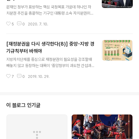
글 내용
만 이상 도시를 대상으로 위상을 강화하도록 특례시로 규
문재인 정부가 표방하는 핵심 국정목표 가운데 하나인 자
정하도록 돼 있다. 행안부에선 특례시라는 명칭만 부여할
치분권 추진을 총괄하는 기구인 대통령 소속 자치분권위원
뿐 구체적인 지위와 권한은 법안 어디에도 없다는 입장이
회가 지난 7일 출범식을 열고 제2기 활동에 들어갔습니다.
다. 반면 특례시 명칭 도입을 주장해온 지자체 단체장들은
5
0
2020. 7. 10.
2기 위원회는 민간 위촉위원 24명과 정부측 당연직 위원
특례시 도입이 사무·재정 권한 이양을 위한 디딤..
3명 등 모두 27명으로 구성됩니다. 민간 위원 가운데 1기
에 이어 연임하는 김순은 위원장을 포함해 6명을 뺀 18명
[재정분권을 다시 생각한다(8)] 중앙-지방 경
이 새롭게 이름을 올렸습니다. 자치분권위는 정부에서 차
지하는 위상이 결코 작지 않습니다. ‘지방자치분권 및 지방
기규칙부터 바꿔야
글 내용
행정체제개편에 관한 특별법’에 의거해 설치된 대통령 소
지방자치단체를 중심으로 재정분권의 필요성을 강조할때
속 자문위원회입니다. 위원장은 장관급이고 민간위원들은
빼놓지 않고 등장하는 대목이 ‘중앙정부의 과도한 간섭과
공식적으로 문 대통령이 위촉한 분들입니다. 2기 자치분권
통제’다. 지자체 차원에서 뭔가 혁신적인 실험을 할 수 있는
위는 지방자치법 전부개정안, 자치경찰제 도입, 기초연금
7
0
2019. 10. 29.
여지가 적다는 것이다. 거칠게 표현하면 ‘중앙정부의 갑
이나 기초생활보장 등 국가최소보장적 복지사업의..
질’이라고 할 수 있다. 그 중에서도 해묵은 숙제가 국고보조
사업 개혁이다. 지자체 등이 하는 사업에 국가가 보조를 해
주는 제도를 가리키는 국고보조사업은 중앙정부와 지자체
가 상호 일정액씩 재원을 분담하는 방식으로 이뤄지는게
이 블로그 인기글
보통이다. 문제는 보조율 자체가 지역 실정을 제대로 반영
하지 못한채 일방적으로 정해지면서 발생한다. 과거 이명
박·박근혜 정부가 추진하는 과정에서 지자체와 갈등을 일
으켰던 영유아 누리과정, 이른바 무상보육이 대표적이다.
거기다 의견수렴이 부실하고 지자체 사정을 봐주지 않..