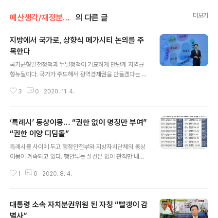
더보기
예산생각/재정분권 비판
의 다른 글
지방에서 국가로, 상향식 메가시티 논의를 주
목한다
글 내용
국가균형발전정책과 뉴딜정책이 기묘하게 만난게 지역균
형뉴딜이다. 국가가 주도해서 광역경제권을 만들겠다는 국
가전략이 제대로 보이지 않는다. 그렇다고 지역에 전적인
3
0
2020. 11. 4.
자율권을 주는 것도 아니다. 하던대로 국가균형발전을 강
조하고, 하던대로 갖가지 개발사업에 뉴딜이라는 이름표를
붙인다. 김영삼 정부 '세계화, 김대중 정부 '벤처기업', 노무
‘특례시’ 동상이몽… “권한 없이 명칭만 부여”
현 정부 '일자리', 이명박 정부 '녹색', 박근혜 정부 '정부3.
0' 등 정부가 내세우는 시책에 따라 호박에 줄 긋는 행태는
“권한 이양 디딤돌”
글 내용
이제 놀랍지도 않다. 그런 속에서 그래도 봐줄 대목은 있다.
특례시를 사이에 두고 행정안전부와 지방자치단체의 동상
지역균형뉴딜은 크게 중앙정부가 추진하는 한국판 뉴딜 지
이몽이 계속되고 있다. 행안부는 실권은 없이 관직만 내려
역사업과 공공기관 선도형 뉴딜사업, 그리고 지방자치단체
주던 조선시대 ‘능참봉’으로 생각하는 반면 지자체에선 도
가 자체적으로 발굴·추진하는 ‘지자체 주도형 뉴딜사업’로
1
0
2020. 8. 4.
약을 위한 디딤돌로 본다. 행안부와 지자체 관계자들에 따
구분하는데, 지자체 주도형 뉴..
르면 정부가 지난 7월 3일 국회에 제출한 지방자치법 전부
개정안에 법안에 포함된 ‘특례시’ 규정을 두고 서로 전혀 다
대통령 소속 자치분권위원 된 자칭 “빨갱이 감
른 시나리오를 상상하고 있다. 지방자치법 전부개정안은
인구 100만명 이상이거나 일정 기준을 충족하는 인구 50
별사”