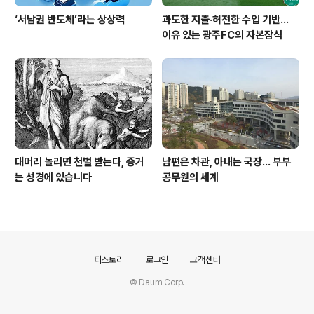
‘서남권 반도체’라는 상상력
과도한 지출·허전한 수입 기반…
이유 있는 광주FC의 자본잠식
대머리 놀리면 천벌 받는다, 증거
남편은 차관, 아내는 국장... 부부
는 성경에 있습니다
공무원의 세계
의안내
티스토리
로그인
고객센터
© Daum Corp.