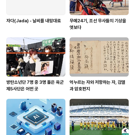
자다(Jada) - 날씨를 내맘대로
무예24기, 조선 무사들의 기상을
엿보다
방탄소년단 7명 중 3명 품은 육군
억누르는 자와 저항하는 자, 검열
제5사단은 어떤 곳
과 암호편지