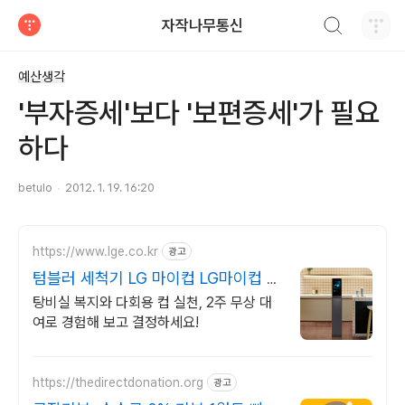
검색하기
자작나무통신
티스토리
예산생각
'부자증세'보다 '보편증세'가 필요
하다
betulo
2012. 1. 19. 16:20
https://www.lge.co.kr
광고
텀블러 세척기 LG 마이컵 LG마이컵 무
상대여신청
탕비실 복지와 다회용 컵 실천, 2주 무상 대
여로 경험해 보고 결정하세요!
https://thedirectdonation.org
광고