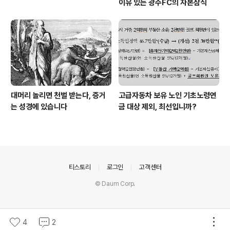
이유 있는 광주FC의 자본잠식
대머리 놀리면 천벌 받는다, 증거
고급자동차 보유 노인 기초노령연
는 성경에 있습니다
금 대상 제외, 최선입니까?
의안내
티스토리
로그인
고객센터
© Daum Corp.
4
2