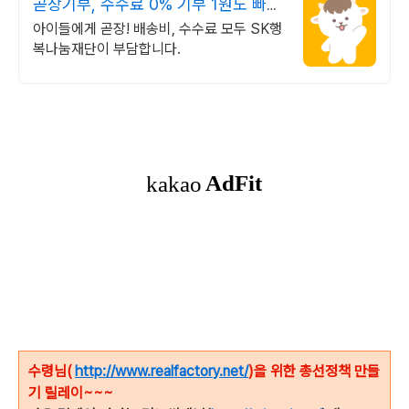
곧장기부, 수수료 0% 기부 1원도 빠짐
없이, 곧장
아이들에게 곧장! 배송비, 수수료 모두 SK행
복나눔재단이 부담합니다.
수령님(
http://www.realfactory.net/
)을 위한 총선정책 만들
기 릴레이~~~