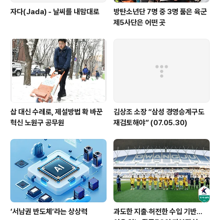
자다(Jada) - 날씨를 내맘대로
방탄소년단 7명 중 3명 품은 육군
제5사단은 어떤 곳
삽 대신 수레로, 제설방법 확 바꾼
김상조 소장 “삼성 경영승계구도
혁신 노원구 공무원
재검토해야” (07.05.30)
‘서남권 반도체’라는 상상력
과도한 지출·허전한 수입 기반…