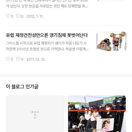
2012년 한 해 동안 전세계에서 열리는 선거는 모두 60회
가 넘는다. 당장 눈길을 사로잡는 것만 해도 남북한을 포함
해 미국과 중국, 러시아에서 권력교체가 예정돼 있다. 중국
0
0
2012. 1. 11.
에서는 10월 공산당 전국대표대회에서 시진핑 국가주석-
리커창 총리 체제가 선보일 예정이고 바로 다음달에는 미
국에서 총선과 대선이 실시된다. 러시아 역시 3월 대선을
유럽 재정건전성만으론 경기침체 못벗어난다
앞두고 벌써부터 선거열기가 달아오르기 시작했다. 눈길을
글 내용
유럽으로 돌려보면 핀란드 대선이 1월이고 프랑스 대선이
그리스를 시작으로 유럽 재정위기 얘기가 처음 나오기 시
4월이다. 이밖에도 멕시코(7월), 인도(7월), 터키(12월)에
작한게 2010년 초였던 것으로 기억한다. 처음엔 이렇게까
서 줄줄이 선거를 앞두고 있다. 케네스 로고프 하버드대 교
지 커질 것으로 생각을 못했다. 그리스 직전까지만 해도 오
수는 10월3일자 파이낸셜타임스 기고문에서 "내년 선거를
5
0
2011. 12. 12.
히려 미국 재정문제가 더 심각해 보였다. 그리스 문제 초기
겨냥한 투쟁은 이미 시작됐다. 이로 인해 필요한 경제정책
부터 유럽이나 많은 전문가들 사이에서 '재정건전성' 주장
을 수행하지 못하는 사태가 발..
이 강해지기 시작했다. 미국발 금융위기 초기 경기부양책
과는 전혀 다른 담론이 힘을 얻기 시작한 것이다. 뭔가 노림
수가 있어 보였지만 불분명했다. 하지만 유럽 재정위기를
이 블로그 인기글
2년 가량 귀동냥하며 들여다보니 이제 조금씩 실체가 보이
기 시작하는 것 같다. 아니 그건 너무 건방진 말인지도 모르
겠다. 적어도 뿌옇던 안개가 조금씩 걷히기는 한다. 재정건
전성, 그리고 이를 위한 긴축재정 담론은 신자유주의의 부
활을 알리는 신호탄이다. 그리고 유럽..