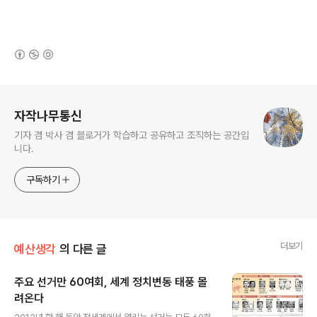
(새창열림)
로그 정보
자작나무통신
기자 겸 박사 겸 블로거가 학습하고 공유하고 조직하는 공간입
니다.
구독하기
더보기
예산생각
의 다른 글
주요 선거만 60여회, 세계 정치변동 태풍 몰
려온다
글 내용