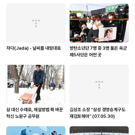
에 빠졌다" 2009/02/22 - 국가채무는 300조원, 정부부
채는 688조원 [090219~21 예산브리핑] 2008/12/03
- [예산생각] - "선언적 규정..
자다(Jada) - 날씨를 내맘대로
방탄소년단 7명 중 3명 품은 육군
제5사단은 어떤 곳
삽 대신 수레로, 제설방법 확 바꾼
김상조 소장 “삼성 경영승계구도
혁신 노원구 공무원
재검토해야” (07.05.30)