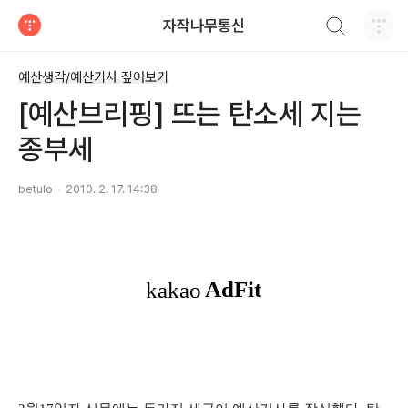
검색하기
자작나무통신
티스토리
예산생각/예산기사 짚어보기
[예산브리핑] 뜨는 탄소세 지는
종부세
betulo
2010. 2. 17. 14:38