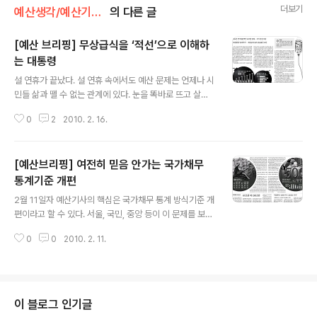
더보기
예산생각/예산기사 짚어보기
의 다른 글
[예산 브리핑] 무상급식을 ‘적선’으로 이해하
는 대통령
글 내용
설 연휴가 끝났다. 설 연휴 속에서도 예산 문제는 언제나 시
민들 삶과 뗄 수 없는 관계에 있다. 눈을 똑바로 뜨고 살펴
볼 일이다. 경향신문은 2월16일자 1면에 무상급식 논의가
0
2
2010. 2. 16.
지방선거에서 핵으로 부상하고 있다는 점을 지적했다. 야3
당이 당론으로 추진하고 있을 뿐 아니라 여당 일부에서도
동조하고 있다는 것. 아주 바람직한 현상을 논쟁으로 만드
[예산브리핑] 여전히 믿음 안가는 국가채무
는 것도 재주라면 재주다. 현직 대통령은 무상급식을 반대
한다고 한다. 경향신문에 따르면 그는 지난 12일 한나라당
통계기준 개편
글 내용
신임 당직자와 조찬회동하면서 “급식비 문제는 있는 사람
2월 11일자 예산기사의 핵심은 국가채무 통계 방식기준 개
들은 자기 돈으로 하고 (사서 먹고) 그 돈으로 서민을 도와
편이라고 할 수 있다. 서울, 국민, 중앙 등이 이 문제를 보도
야 한다... 복지예산을 늘리고 싶어도 북유럽 나라처럼 (돼
했다. 한겨레는 취재 열심히 한 티를 냈다. 을 통해 부채 규
서는) 안된다.”라고 했다고 한다. 대통령이 ‘복지’를 ‘적
0
0
2010. 2. 11.
모가 급격히 증가하고 있는 공기업이 새로운 기준에서도
선’과 동일시하는 건 아..
빠진다는 점을 꼬집었다. 이 문제와 관련해 예전에 쓴 글들
을 소개한다. 2009/10/15 - [예산생각] - 내년부터 전면
도입하는 발생주의,복식부기 회계제도 2009/11/19 - [예
산생각] - 이용섭 의원, "분식예산, 예산세탁 만연" 2009/
이 블로그 인기글
11/18 - [예산생각] - 이한구 의원 "재정민주주의가 위기