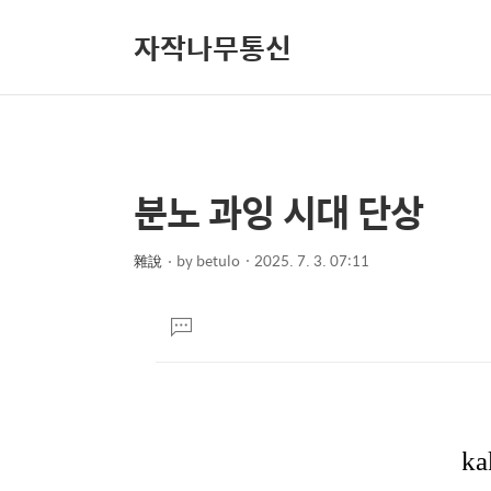
자작나무통신
분노 과잉 시대 단상
상
본
문
세
제
雜說
by
betulo
2025. 7. 3. 07:11
컨
본
목
텐
문
댓
츠
글
달
기