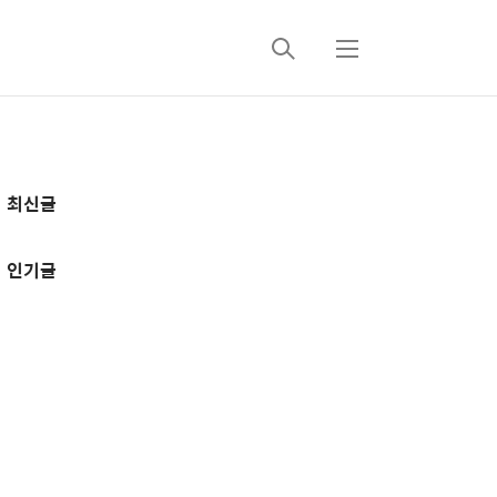
검
메
색
뉴
추
최신글
가
정
인기글
보