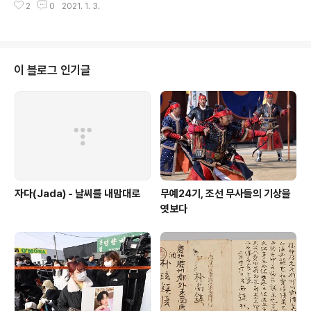
2
0
2021. 1. 3.
2020년 12월 31일 기준 주민등록 인구는 모두 5182만
9023명으로 전년 대비 2만 838명(0.04%) 줄었다. 출
생자보다 사망자가 더 많았던 것이 주민등록 인구가 처음
으로 감소세로 돌아선 주원인이었다. 지난해 출생자는 27
만 5815명으로 전년 대비 10.65%(3만 2882명)나 떨어
이 블로그 인기글
졌다. 반면 사망자는 30만 7764명으로 전년 대비 3.10%
(9269명) 늘었다. 저출산·고령화 영향으로 40·50대가 전
체의 32.7%를 차지했고 60대 이상은 24.0%인 반면 10
대 이하는 16.9%에 그쳤다. 1인 가구와 2인 가구가 늘..
자다(Jada) - 날씨를 내맘대로
무예24기, 조선 무사들의 기상을
엿보다