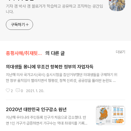
기자 겸 박사 겸 블로거가 학습하고 공유하고 조직하는 공간입
니다.
구독하기
더보기
종횡사해/취재뒷얘기
의 다른 글
의대생들 몽니에 무조건 항복한 정부의 자업자득
글 내용
지난해 의사 국가고시(국시) 실시시험을 집단거부했던 의대생들을 구제하기 위
한 정부 움직임이 빨라지면서 형평성, 정책 신뢰성, 공공성을 둘러싼 논란도 함
께 거세지고 있다. 5일 정부에 따르면 복지부는 의대생들에게 의사 국시 실기시
2
0
2021. 1. 20.
험 재응시 기회를 부여하겠다고 발표했던 지난해 12월 31일 곧바로 의료법 시
행령 개정안 입법예고를 했고 지난 4일 입법예고 절차를 완료했다. 현행 의료법
시행령에 따르면 국가시험을 실시하려면 시험 실시 90일 전까지 공고를 해야
2020년 대한민국 인구감소 원년
하지만 시행령 개정안은 “국민건강 보호를 위해 필요하다고 인정하는 경우에는
글 내용
제3항에 따른 공고기간을 단축할 수 있다(제4조 제4항)”는 규정을 신설하는 내
지난해 우리나라 주민등록 인구가 처음으로 감소했다. 반
용을 담고 있다. 국무회의에서 시행령을 통과시키면 오는 23일 의사 국시 실시
면 1인 가구가 급증하면서 가구수는 역대 최대치를 기록했
시험을 추가로 치르는 방..
다. 행정안전부가 3일 발표한 주민등록 인구통계에 따르면