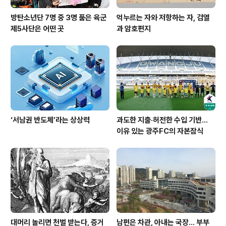
방탄소년단 7명 중 3명 품은 육군
억누르는 자와 저항하는 자, 검열
제5사단은 어떤 곳
과 암호편지
‘서남권 반도체’라는 상상력
과도한 지출·허전한 수입 기반…
이유 있는 광주FC의 자본잠식
대머리 놀리면 천벌 받는다, 증거
남편은 차관, 아내는 국장... 부부