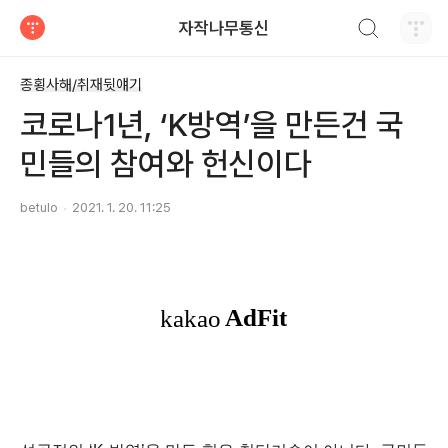
검색하기
자작나무통신
티스토리
종횡사해/취재뒷얘기
코로나1년, ‘K방역’을 만든건 국
민들의 참여와 헌신이다
betulo
2021. 1. 20. 11:25