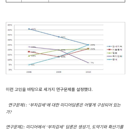
이런 고민을 바탕으로 세가지 연구문제를 설정했다
.
연구문제
부자감세
에 대한 미디어담론은 어떻게 구성되어 있는
1: ‘
’
가
?
연구문제
미디어에서
부자감세
담론은 생성기
도약기와 확산기를
2:
‘
’
,