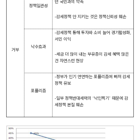
던 국민과의 약속
정책일관성
감세정책 안 지키는 것은 정책신뢰성 훼손
-
감세정책 통해 투자와 소비 늘어 경기활성화
-
,
서민 이익
낙수효과
거부
세금 더 많이 내는 부유층이 감세 혜택 많은
-
건 자연스런 현상
정부가 인기 연연하는 포퓰리즘에 빠져 감세
-
정책 유보
포퓰리즘
일부 정책반대세력의
낙인찍기
때문에 감
-
‘
’
세정책 본질 훼손