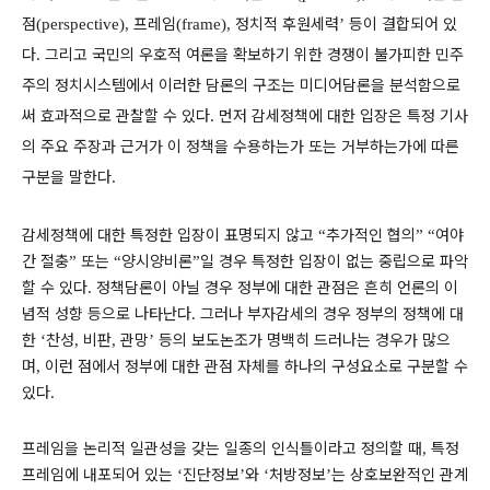
점
프레임
정치적 후원세력
등이 결합되어 있
(perspective),
(frame),
’
다
그리고 국민의 우호적 여론을 확보하기 위한 경쟁이 불가피한 민주
.
주의 정치시스템에서 이러한 담론의 구조는 미디어담론을 분석함으로
써 효과적으로 관찰할 수 있다
먼저 감세정책에 대한 입장은 특정 기사
.
의 주요 주장과 근거가 이 정책을 수용하는가 또는 거부하는가에 따른
구분을 말한다
.
감세정책에 대한 특정한 입장이 표명되지 않고
추가적인 협의
여야
“
” “
간 절충
또는
양시양비론
일 경우 특정한 입장이 없는 중립으로 파악
”
“
”
할 수 있다
정책담론이 아닐 경우 정부에 대한 관점은 흔히 언론의 이
.
념적 성향 등으로 나타난다
그러나 부자감세의 경우 정부의 정책에 대
.
한
찬성
비판
관망
등의 보도논조가 명백히 드러나는 경우가 많으
‘
,
,
’
며
이런 점에서 정부에 대한 관점 자체를 하나의 구성요소로 구분할 수
,
있다
.
프레임을 논리적 일관성을 갖는 일종의 인식틀이라고 정의할 때
특정
,
프레임에 내포되어 있는
진단정보
와
처방정보
는 상호보완적인 관계
‘
’
‘
’