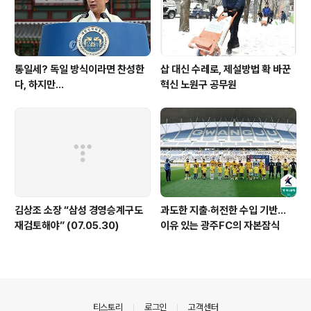
통일세? 독일 방식이라면 찬성한
삽 대신 수레로, 제설방법 확 바꾼
다, 하지만...
혁신 노원구 공무원
김상조 소장 “삼성 경영승계구도
과도한 지출·허전한 수입 기반…
재검토해야” (07.05.30)
이유 있는 광주FC의 자본잠식
의안내
티스토리
로그인
고객센터