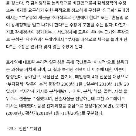
를 갖는다
즉 감세정책을 논리적으로 비판함으로써 감세정책의 수정
.
또는 폐기를 요구하기 위한 목적으로 정교하게 구성된
양극화
프레임
‘
’
에서는
부유층의 세금을 추가적으로 감면해야 한다
또는
흔들림 없
“
”
“
이 감세정책을 밀고 나가야 한다
는 주장이 포함될 수는 없다
마찬가
”
.
지로 감세정책이 경기회복과 서민경제에 도움이 된다는 근거와 주장으
로 구성된
낙수효과
프레임에서
부자를 대상으로 세금을 늘려야 한
‘
’
“
다
는 주장은 앞뒤가 맞지 않는 주장이 된다
”
.
프레임에 내포된 논리적 일관성을 통해 국민들은
이성적
으로 설득되
‘
’
는 과정을 거치게 되며
그 결과 특정한 정책이나 이슈에 대한 여론이
,
형성된다
동아일보
서울신문
한겨레
매일경제
개 신문을 대상으로
.
,
,
,
4
부자감세
담론이 본격 등장한
년
월
일부터
년
월
‘
’
2008
1
1
2010
11
20
일까지 부자감세 기사를 분석해봤다
기획
분석
해설
칼럼
사설
을
. ‘
,
,
,
,
’
위주로 샘플을 수집했으며
단순사실을 전달하는데 그친 스트레이트
,
기사는 배제했다
담론 진화과정을 중심으로 생성기
년
도약기
.
(2008
),
년
확산기
년
월
월
일
로 구분했다
(2009
),
(2010
1
~11
20
)
.
표
진단
프레임
<
> ‘
’