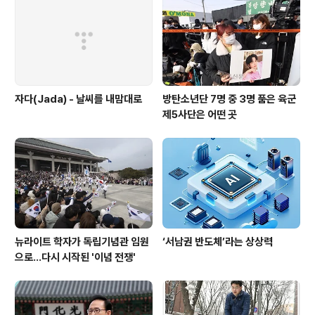
달라고 했다. 한나라당은 국회 예산결산특별위원회 계수조
정소위원회에서 내년도 예산안 계수조정을 마치기도 전에
회의를 중단시켰다. 이주영 예결특위 위원장과 이종..
자다(Jada) - 날씨를 내맘대로
방탄소년단 7명 중 3명 품은 육군
제5사단은 어떤 곳
뉴라이트 학자가 독립기념관 임원
‘서남권 반도체’라는 상상력
으로…다시 시작된 '이념 전쟁'