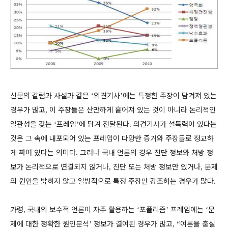
신문의 칼럼과 사설과 같은
의견기사
에는 특정한 주장이 담겨져 있는
‘
’
경우가 많고
이 주장들은 산만하게 흩어져 있는 것이 아니라 논리적인
,
일관성을 갖는
프레임
에 담겨 전달된다
의견기사가 설득력이 있다는
‘
’
.
것은 그 속에 내포되어 있는 프레임이 다양한 증거와 주장들로 정교하
게 짜여 있다는 의미다
그러나 국내 언론의 경우 진단 정보와 처방 정
.
보가 논리적으로 연결되지 않거나
진단 또는 처방 정보만 있거나
문제
,
,
의 원인을 밝히지 않고 일방적으로 특정 주장만 강조하는 경우가 많다
.
가령
국내의 보수적 언론이 자주 활용하는
포퓰리즘
프레임에는
문
,
‘
’
‘
제에 대한 정확한 원인분석
정보가 결여된 경우가 많고
여론을 충실
’
, “