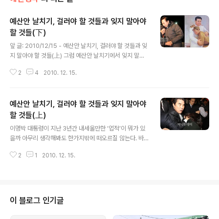
예산안 날치기, 걸러야 할 것들과 잊지 말아야
할 것들(下)
글 내용
앞 글: 2010/12/15 - 예산안 날치기, 걸러야 할 것들과 잊
지 말아야 할 것들(上) 그럼 예산안 날치기에서 잊지 말아
야 할 본질적인 부분은 무엇일까. 가장 먼저 언급하고 싶은
2
4
2010. 12. 15.
건 정부와 한나라당의 복지의지를 확인할 수 있는 현장이
었다는 점이다. 한나라당과 진보신당 사이에 ‘삭감’이 맞냐
틀리냐 논쟁이 있었지만 ‘삭감’이 아니라 깎였다는 표현을
예산안 날치기, 걸러야 할 것들과 잊지 말아야
써도 본질은 어차피 마찬가지다. 친서민은 목도리 풀어주
는걸로 되는게 아니다. ‘70% 복지’라는 구호로 되는 것도
할 것들(上)
글 내용
아니다. 영유아예방접종사업이나 양육수당 청소년 공부방
이명박 대통령이 지난 3년간 내세울만한 ‘업적’이 뭐가 있
예산삭감에서 ‘예산없는 정책은 말대포에 불과하다’는 평
을까 아무리 생각해봐도 한가지밖에 떠오르질 않는다. 바
범한 진리가 다시 드러난다. 영유아 필수예방접종 사업을
로 국민들에게 ‘국가재정’이 얼마나 중요한 문제인지 국민
보자. 애초에 정부가 국회에 제출한 정부안이 320억 560
2
1
2010. 12. 15.
들에게 뼈저리게 가르쳐준 은혜다. 개인적으로는 남북한
0만원이었다. 2010..
소득수준을 (하향) 평준화해 통일의 기반을 닦았다는 김영
삼 전 대통령에 필적한다. 추위를 이기려 두 주먹 꽉 쥔 우
리의 손발을 오그라들게 만든 그들의 예산안 날치기 통과
는 국민들에게 또한번 엄청난 학습효과를 안겨다주었다.
이 블로그 인기글
먼저 간략한 경과를 살펴보자. 이명박 대통령이 2011년도
예산안을 정기국회 회기 종료일인 12월 9일까지 통과시켜