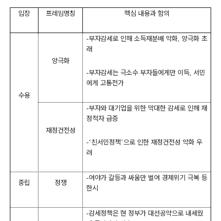
입장
프레임명칭
핵심 내용과 함의
부자감세로 인해 소득재분배 악화
양극화 초
-
,
래
양극화
부자감세는 극소수 부자들에게만 이득
서민
-
,
에게 고통전가
수용
부자와 대기업을 위한 막대한 감세로 인해 재
-
정적자 급증
재정건전성
친서민정책
으로 인한 재정건전성 악화 우
-‘
’
려
여야가 갈등과 싸움만 벌여 경제위기 극복 등
-
중립
정쟁
한시
감세정책은 현 정부가 대선공약으로 내세웠
-