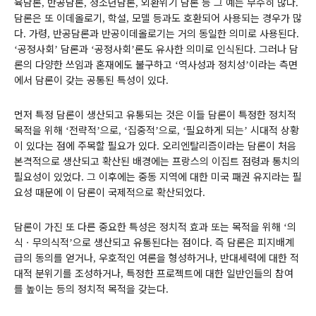
육담론
반공담론
청소년담론
외환위기 담론 등 그 예는 무수히 많다
,
,
,
.
담론은 또 이데올로기
학설
모델 등과도 호환되어 사용되는 경우가 많
,
,
다
가령
반공담론과 반공이데올로기는 거의 동일한 의미로 사용된다
.
,
.
공정사회
담론과
공정사회
론도 유사한 의미로 인식된다
그러나 담
‘
’
‘
’
.
론의 다양한 쓰임과 혼재에도 불구하고
역사성과 정치성
이라는 측면
‘
’
에서 담론이 갖는 공통된 특성이 있다
.
먼저 특정 담론이 생산되고 유통되는 것은 이들 담론이 특정한 정치적
목적을 위해
전략적
으로
집중적
으로
필요하게 되는
시대적 상황
‘
’
, ‘
’
, ‘
’
이 있다는 점에 주목할 필요가 있다
오리엔탈리즘이라는 담론이 처음
.
본격적으로 생산되고 확산된 배경에는 프랑스의 이집트 점령과 통치의
필요성이 있었다
그 이후에는 중동 지역에 대한 미국 패권 유지라는 필
.
요성 때문에 이 담론이 국제적으로 확산되었다
.
담론이 가진 또 다른 중요한 특성은 정치적 효과 또는 목적을 위해
의
‘
식
ㆍ
무의식적
으로 생산되고 유통된다는 점이다
즉 담론은 피지배계
’
.
급의 동의를 얻거나
우호적인 여론을 형성하거나
반대세력에 대한 적
,
,
대적 분위기를 조성하거나
특정한 프로젝트에 대한 일반인들의 참여
,
를 높이는 등의 정치적 목적을 갖는다
.