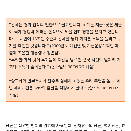
“
감세는 경기 진작의 일환으로 필요합니다
세계는 지금
낮은 세율
.
‘
이 국가 경쟁력
이라는 인식으로 세율 인하 경쟁을 펼치고 있습니
’
다
…
내년에
조원 수준의 감세를 통해 가처분 소득을 늘리고 투
.
13
자를 촉진할 것입니다
년도 예산안 및 기금운용계획안 제
.” (2009
출에 즈음한 대통령 시정연설
)
무리한 과세 탓에 부자들이 지갑을 닫으면 결국 서민의 일자리 기
“
회와 소득이 줄어든다
동아일보
사설
.” (
08/09/26
)
양극화와 빈부격차가 갈수록 심해지고 있는 우리 주변을 볼 때 이
“
번 세제개편은 나라의 앞날을 걱정하게 한다
한겨레
.” (
08/09/02
사설
)
담론은 다양한 단어와 결합해 사용된다
신자유주의 담론
영어담론
교
.
,
,