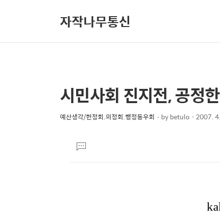
자작나무통신
시민사회 진지전, 공정
상
본
문
세
제
예산생각/헌정회.의정회.행정동우회
by
betulo
2007. 4
컨
본
목
텐
문
댓
츠
글
달
기