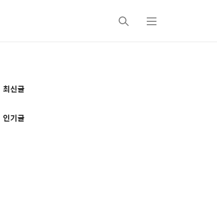
검
메
색
뉴
추
최신글
가
정
인기글
보