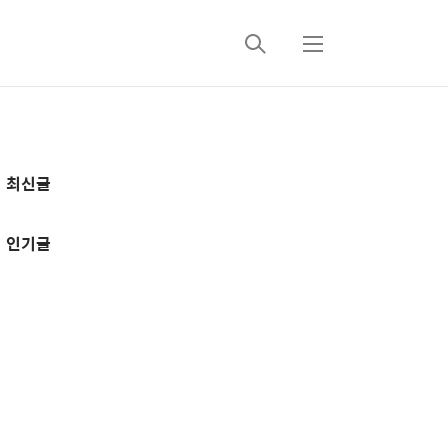
검
메
색
뉴
추
최신글
가
정
인기글
보