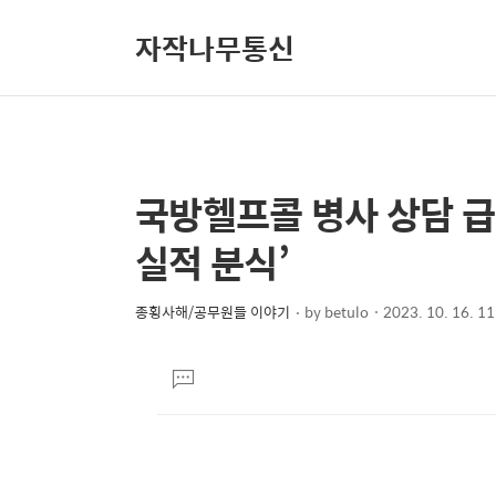
자작나무통신
국방헬프콜 병사 상담 
상
본
문
세
실적 분식’
제
컨
목
텐
종횡사해/공무원들 이야기
by
betulo
2023. 10. 16. 11
본
츠
문
댓
글
달
기