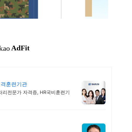
원격훈련기관
처리전문가 자격증, HR국비훈련기