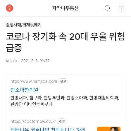
검색하기
자작나무통신
티스토리
종횡사해/취재뒷얘기
코로나 장기화 속 20대 우울 위험
급증
betulo
2021. 8. 8. 09:37
http://www.hamsoa.com
광고
함소아한의원
한방내과, 침구과, 한방부인과, 한방소아과, 한방재활의학과,
한방안 이비인후피부과
https://doctornow.co.kr
광고
닥터나우 코로나약 처방됩니다 365일