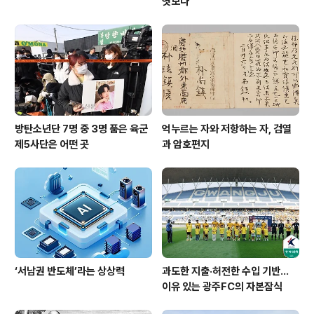
엿보다
방탄소년단 7명 중 3명 품은 육군
억누르는 자와 저항하는 자, 검열
제5사단은 어떤 곳
과 암호편지
‘서남권 반도체’라는 상상력
과도한 지출·허전한 수입 기반…
이유 있는 광주FC의 자본잠식