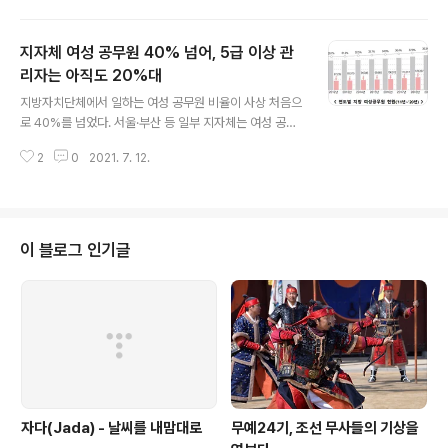
0년대생(50대)이 16.6%를 차지했다. 50대는 2008년 1
2.4%, 2013년 15.7%, 2018년 16.6% 등 해마다 비중
지자체 여성 공무원 40% 넘어, 5급 이상 관
이 높아지고 있다. 출산율이 상대적으로 높은 40~50대가
전체 인구에서 차지하는 비중도 32.5%나 됐다. 출산율이
리자는 아직도 20%대
글 내용
감소하기 시작한 연령대인 20~30대는 26.2%에 그쳤다.
지방자치단체에서 일하는 여성 공무원 비율이 사상 처음으
10대는 2008년 13.8%, 2013년 12.2%, 2018년 9.
로 40%를 넘었다. 서울·부산 등 일부 지자체는 여성 공무
9%, 2021년 9.2%로 비중 갈수록 줄어들고 있다. 10대
원이 절반 이상을 차지했다. 이에 비해 여성 관리자는 최근
이하는 16.6%로 50대와 비중이 같..
2
0
2021. 7. 12.
10년 사이에 두 배 넘게 늘었는데도 여전히 20%에 그쳤
다. 행정안전부가 8일 공개한 ‘지방자치단체 여성공무원
인사통계’를 보면 지난해 전국 243개 지자체에서 일하는
지방직 여성 공무원은 46.6%(13만 6071명)를 차지했다.
부산(52.6%), 서울(50.1%)은 전국 최초로 여성공무원 비
이 블로그 인기글
중이 절반을 넘었다. 여성 공무원 비중은 2011년(8만 42
39명)에 30%였던 것과 비교하면 10년만에 15.6% 포인
트나 증가했다. 특히 지난해 신규 채용된 공무원 가운데 여
성 비중이 7급 52.1%, 9급 57.1%로 절반이 훌쩍 넘는..
자다(Jada) - 날씨를 내맘대로
무예24기, 조선 무사들의 기상을