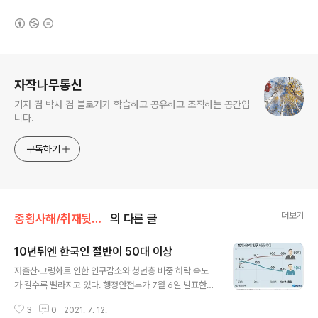
(새창열림)
로그 정보
자작나무통신
기자 겸 박사 겸 블로거가 학습하고 공유하고 조직하는 공간입
니다.
구독하기
더보기
종횡사해/취재뒷얘기
의 다른 글
10년뒤엔 한국인 절반이 50대 이상
글 내용
저출산·고령화로 인한 인구감소와 청년층 비중 하락 속도
가 갈수록 빨라지고 있다. 행정안전부가 7월 6일 발표한
주민등록 인구통계에 따르면 올해 6월말 기준 우리나라 주
3
0
2021. 7. 12.
민등록 인구는 5167만 2400명이었으며, 이 가운데 196