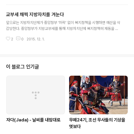
계와 제도적 허점이 어떤 결과로 이어지는지 주목하는게
더 필요하지 않을까 싶기도 하다. 이 글에서 다루고자 하는
교부세 채찍 지방자치를 겨눈다
‘고향세’가 바로 그런 경우다. 고향을 사랑하고 고향을 돕겠
글 내용
다는데 반대할 사람은 누구도 없을 것이다. 지방재정 악화
앞으로는 지방자치단체가 중앙정부 ‘허락’ 없이 복지정책을 시행하면 예산을 삭
와 격차확대라는 해묵은 현실까지 고려하면 ‘고향세’는 지
감당한다. 중앙정부가 지방교부세를 통해 지방자치단체 복지정책에 제동을 걸
지받을 조건을 잘 갖추고 있다. 하지만 그럴듯해 보이는 명
수 있도록 하는 지방교부세법 시행령 개정안이 1일 국무회의를 통과했다. 새 지
분과 달리 고향세는 치명적인 약점이 존재한다. 벌써부터
2
0
2015. 12. 1.
방교부세법 시행령은 올해 5월 국가재정전략회의에서 정부가 제시한 지방교부
지방재정에 별다른 도움은 안되면서 부작용만 키울 수 있
세 개혁방안에 기초했다. 지방교부세는 지방교부세법에 따라 국가가 지방자치
다고 우려하는 목소리가 나온다. 더 큰..
단체의 행정운영에 필요한 재원을 교부하는 것으로, 지방행정운영에 필요한 재
원을 보충하는 재원보장기능과 지방간 재정 불균형을 시정하는 재정 형평화 기
능을 수행한다. 원칙적으로 지방교부세는 지자체가 자율적으로 사용할 수 있는
이 블로그 인기글
일반재원이고 ‘무조건부 교부금’이다. 따라서 이번 지방교부세법 시행령은 지방
교부세의 취지 자체에 상당한 변화를 강제하는 것..
자다(Jada) - 날씨를 내맘대로
무예24기, 조선 무사들의 기상을
엿보다