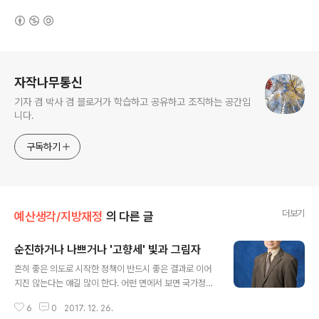
(새창열림)
로그 정보
자작나무통신
기자 겸 박사 겸 블로거가 학습하고 공유하고 조직하는 공간입
니다.
구독하기
더보기
예산생각/지방재정
의 다른 글
순진하거나 나쁘거나 '고향세' 빛과 그림자
글 내용
흔히 좋은 의도로 시작한 정책이 반드시 좋은 결과로 이어
지진 않는다는 얘길 많이 한다. 어떤 면에서 보면 국가정책
에서 의도와 결과를 연결시키는 것 자체가 어떤 의미가 있
6
0
2017. 12. 26.
나 싶기도 하다. 그것보단 좀 더 건조하지만 엉성한 정책설