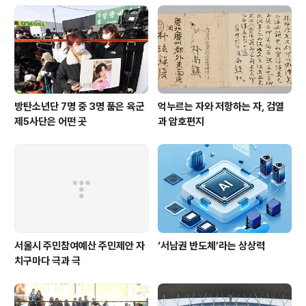
방탄소년단 7명 중 3명 품은 육군
억누르는 자와 저항하는 자, 검열
제5사단은 어떤 곳
과 암호편지
서울시 주민참여예산 주민제안 자
‘서남권 반도체’라는 상상력
치구마다 극과 극