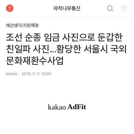
검색하기
자작나무통신
티스토리
예산생각/지방재정
조선 순종 임금 사진으로 둔갑한
친일파 사진...황당한 서울시 국외
문화재환수사업
betulo
2018. 9. 11. 18:00