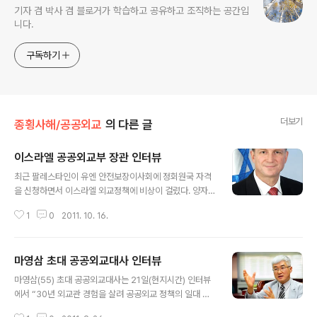
기자 겸 박사 겸 블로거가 학습하고 공유하고 조직하는 공간입
니다.
구독하기
더보기
종횡사해/공공외교
의 다른 글
이스라엘 공공외교부 장관 인터뷰
글 내용
최근 팔레스타인이 유엔 안전보장이사회에 정회원국 자격
을 신청하면서 이스라엘 외교정책에 비상이 걸렸다. 양자
간 평화문제는 유엔이 아니라 직접 협상을 통해야 한다는
1
0
2011. 10. 16.
이스라엘로서는 팔레스타인이 독립국가가 되는 것을 결코
용인하지 않겠다고 공언하고 있다. 하지만 독립국 지위 인
정 여부와는 별개로 최근 몇 년 사이에 국제사회 분위기가
마영삼 초대 공공외교대사 인터뷰
급속히 팔레스타인에 우호적으로 바뀌는 것도 사실이다.
글 내용
이스라엘 정부가 2009년 공공외교부를 설립한 것은 국제
마영삼(55) 초대 공공외교대사는 21일(현지시간) 인터뷰
적 고립을 타파하고 우호적 이미지를 확산시키기 위한 절
에서 “30년 외교관 경험을 살려 공공외교 정책의 일대 혁
박함을 반영한다. 율리 에델스타인(53) 공공외교부 장관은
신을 위해 밑돌을 깔 것”이라고 각오를 다졌다. 그는 아직