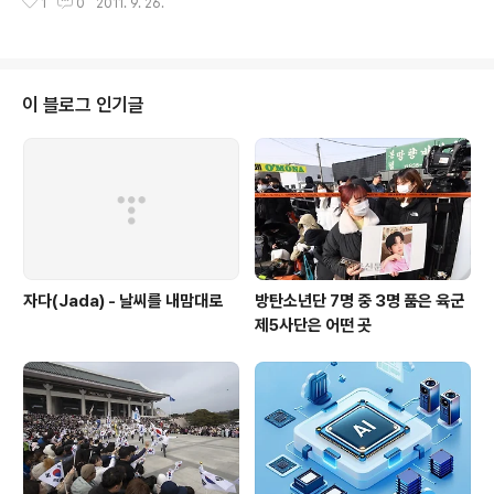
15일 서울신문과 이메일 인터뷰에서 “국제사회에서 이스
1
0
2011. 9. 26.
외교통상부 홈페이지에도 안 올라 있을 정도로 ‘초짜’ 대사
라엘을 제대로 알리고 관계를 개선하는게 우리의 주요 목
이지만 지난 9일 외교부가 공공외교직을 신설하면서 첫 대
표”라고 강조했다. 그는 “최근 몇 년 동안 적들은 우리..
사로 임명됐다. 문: 첫 대사로서 목표는 무엇인가. -21세기
는 상대국 국민들에 대한 외교를 어떻게 하느냐가 갈수록
중요한 현안이 되고 있다. 미국은 9·11 테러 이후 외교정책
이 블로그 인기글
전반에 대한 상당한 재검토 작업을 벌이고 있는데 그건 다
른 나라 국민의 마음을 얻지 못하면 어떤 외교정책도 성공
하기 어렵다는 인식에서 비롯된 것이다. 우리도 그걸 타산
지석으로 삼아야 한다. 문: 기존 공공외교 정책을 평가해달
라. -외교부 뿐 아니라..
자다(Jada) - 날씨를 내맘대로
방탄소년단 7명 중 3명 품은 육군
제5사단은 어떤 곳