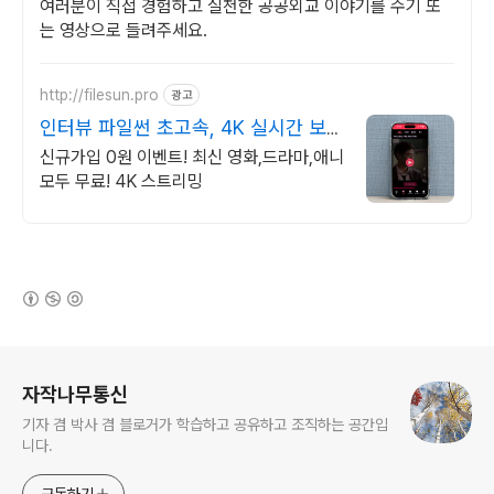
여러분이 직접 경험하고 실천한 공공외교 이야기를 수기 또
는 영상으로 들려주세요.
http://filesun.pro
광고
인터뷰 파일썬 초고속, 4K 실시간 보
기!
신규가입 0원 이벤트! 최신 영화,드라마,애니
모두 무료! 4K 스트리밍
(새창열림)
로그 정보
자작나무통신
기자 겸 박사 겸 블로거가 학습하고 공유하고 조직하는 공간입
니다.