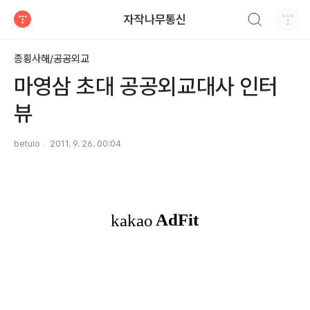
검색하기
자작나무통신
티스토리
종횡사해/공공외교
마영삼 초대 공공외교대사 인터
뷰
betulo
2011. 9. 26. 00:04