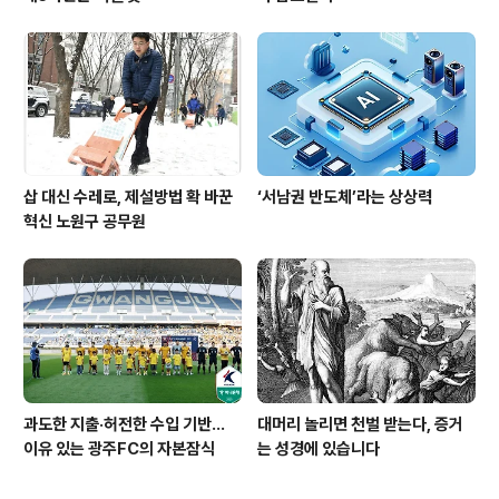
삽 대신 수레로, 제설방법 확 바꾼
‘서남권 반도체’라는 상상력
혁신 노원구 공무원
과도한 지출·허전한 수입 기반…
대머리 놀리면 천벌 받는다, 증거
이유 있는 광주FC의 자본잠식
는 성경에 있습니다