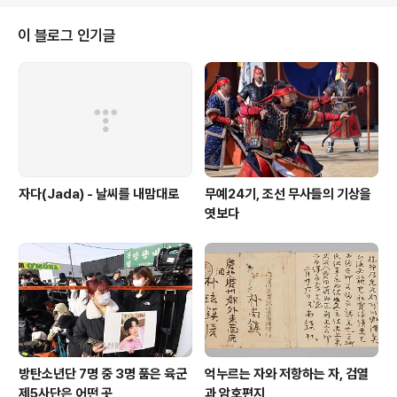
스가 처음 주창한 개념인 ‘틈새외교’는 중견국이 자신만의
위치를 찾아 틈새를 파고드는 외교를 이른다. 평화 중재 국
이 블로그 인기글
가로 자리매김하면서 국제적 명성과 신뢰를 얻은 노르웨이
가 대표적인 사례로 꼽힌다. 지난달 전 세계는 노르웨이에
두 번 놀랐다. 극우주의자의 끔찍한 테러에 몸서리쳤고, 곧
이어 노르웨이 정부와 시민들이 보여준 증오에 대처하는
자세는 왜 노르웨이가 ‘평화의 나라’라는 수식어를..
자다(Jada) - 날씨를 내맘대로
무예24기, 조선 무사들의 기상을
엿보다
방탄소년단 7명 중 3명 품은 육군
억누르는 자와 저항하는 자, 검열
제5사단은 어떤 곳
과 암호편지