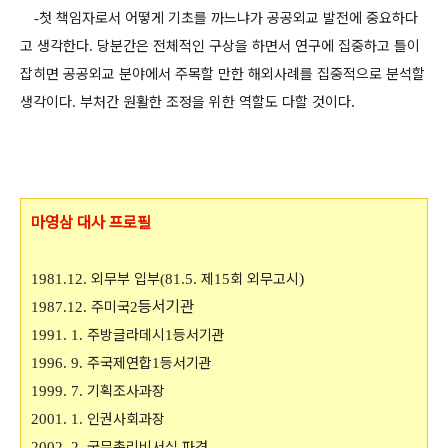
첫 책임자로서 어떻게 기초를 까느냐가 공공외교 발전에 중요하다
-
고 생각한다
당분간은 전체적인 구상을 하면서 연구에 집중하고 틀이
.
잡히면 공공외교 분야에서 주목할 만한 해외사례를 집중적으로 분석할
생각이다
부처간 원활한 조정을 위한 역할도 다할 것이다
.
.
마영삼 대사 프로필
외무부 입부
제
회 외무고시
)
1981.12.
(81.5.
15
등서기관
주미국
1987.12.
2
주방글라데시
등서기관
1991. 1.
1
주국제연합
등서기관
1996. 9.
1
기획조사과장
1999. 7.
인권사회과장
2001. 1.
국무총리비서실 파견
2002. 2.