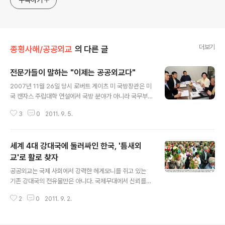
구독하기
더보기
종횡사해/공공외교
의 다른 글
전문가들이 말하는 "이제는 공공외교다"
글 내용
2007년 11월 26일 당시 로버트 게이츠 미 국방장관은 미
국 캔자스 주립대학 연설에서 국방 분야가 아니라 국무부
의 예산증액 필요성을 강조해 눈길을 끌었다. 그는 “이라크
3
0
2011. 9. 5.
와 아프가니스탄 전쟁에서 얻을 수 있는 중요한 교훈은 군
사적 성공은 승리의 충분 조건이 되지 못한다는 것”이라면
서 “알카에다가 온라인에서 자신들의 메시지를 미국보다
세계 4대 강대국에 둘러싸인 한국, '틈새외
더 잘 전달한다는 것은 당혹스런 일”이라고 털어놨다. 그는
그 원인으로 “근시안적 조치” 때문에 소프트파워에 대한
교'로 활로 찾자
글 내용
지원과 관심이 부족하다는 점을 꼽았다. 게이츠 장관이 지
공공외교는 국제 사회에서 강력한 헤게모니를 쥐고 있는
적한 것처럼 국제 시민사회의 ‘이해와 공감’을 얻으려는 국
기존 강대국의 전유물만은 아니다. 국제무대에서 신뢰를
가 활동의 중요성이 갈수록 커지고 있다. 일방적 선전인 프
얻고 국가 이미지를 개선하고자 하는 신흥 강대국들도 정
로파간다가 아니라 쌍방향 소통을 특징으로 하는 공공외교
2
0
2011. 9. 2.
부 차원에서 강력한 공공외교를 펼치고 있다. 전문가들은
는 특히 강대국에 둘러싸여 틈새외교가 ..
강대국에 둘러싸인 한국의 공공외교 모델로 중견국으로서
의 ‘틈새외교’를 주목한다. 호주 외무장관 출신인 가렛 에번