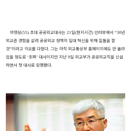
마영삼
초대 공공외교대사는
일
현지시간
인터뷰에서
년
(55)
21
(
)
“30
외교관 경험을 살려 공공외교 정책의 일대 혁신을 위해 밑돌을 깔
것
이라고 각오를 다졌다
그는 아직 외교통상부 홈페이지에도 안 올라
”
.
있을 정도로
초짜
대사이지만 지난
일 외교부가 공공외교직을 신설
‘
’
9
하면서 첫 대사로 임명됐다
.