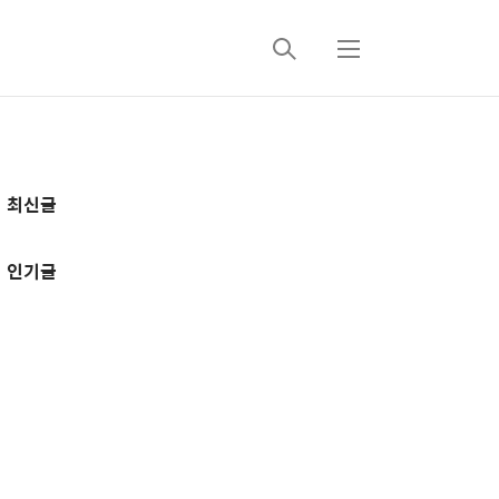
검
메
색
뉴
추
최신글
가
정
인기글
보