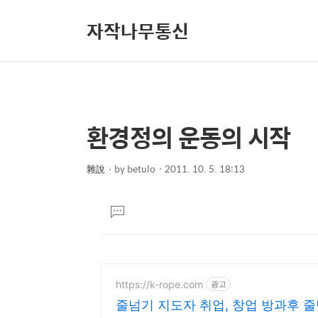
자작나무통신
환경정의 운동의 시작
상
본
문
세
제
雜說
by
betulo
2011. 10. 5. 18:13
컨
본
목
텐
문
댓
츠
글
달
기
https://k-rope.com
광고
줄넘기 지도자 취업, 창업 방과후 