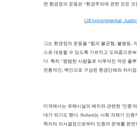
면 환경정의 운동은
환경주의에 관한 모든 것
“
Environmental Justic
그는 환경정의 운동을
힘의 불균형
불평등
“
,
,
스로 대응할 수 있도록 가르치고 도와줌으로써
다
특히
평범한 사람들로 이루어진 작은 풀
.
“
전통적인
백인으로 구성된 환경단체와 차이점
,
미국에서는 유해시설의 배치와 관련한
인종
의
'
'
대가 되기도 했다
는 사회 자체가 인
. Bullard
력자의 의사결정으로부터 인종의 문제를 완전히