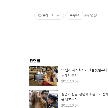
공감
구독하기
관련글
35달러 세계최저가 태블릿컴퓨터
도에서 출시
2011.10.08
실업과 빈곤, 청년세대 분노가 전
를 뒤흔든다
2011.10.04