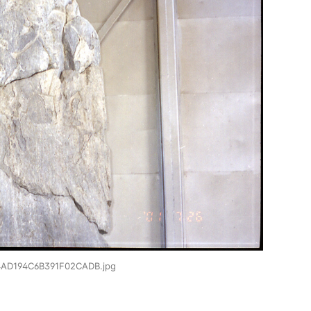
64AD194C6B391F02CADB.jpg