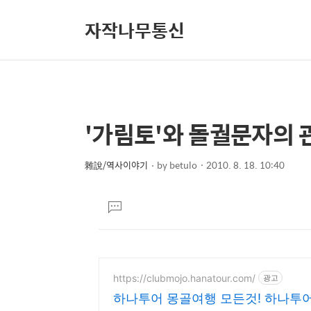
자작나무통신
'가림토'와 돌궐문자의 
상
본
문
세
제
雜說/역사이야기
by
betulo
2010. 8. 18. 10:40
컨
본
목
텐
문
댓
츠
글
달
기
https://clubmojo.hanatour.com/
광고
하나투어 몽골여행 모든것! 하나투