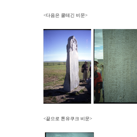
<다음은 쿨테긴 비문>
<끝으로 톤유쿠크 비문>