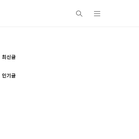
검
메
색
뉴
추
최신글
가
정
인기글
보