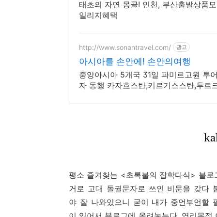
태초의 자연 몽골! 인천, 부산출발상품모
일리지혜택
http://www.sonantravel.com/
광고
아시아를 손안에! 손안의여행
중앙아시아 5개국 31일 파미르고원 투
자 동행 카자흐스탄,키르기스스탄,투르
시아 5스탄여행!
평소 즐겨찾는 <초록불의 잡학다식> 블로그
거로 고대 돌궐문자로 쓰인 비문을 갖다 
야 잘 나와있으니 굳이 내가 중언부언할 필
이 있어서 블로그에 올려놓는다. 영리목적