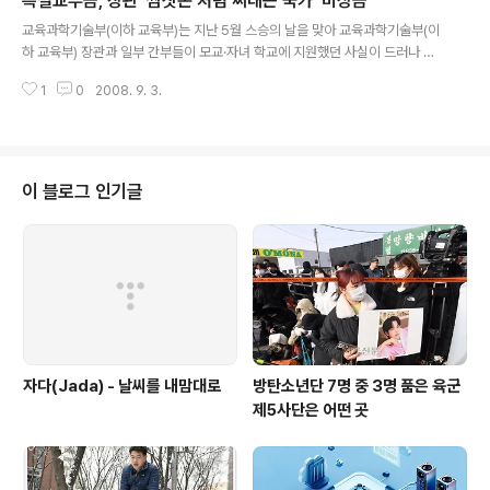
특별교부금, 장관 ‘쌈짓돈’처럼 써대는 국가 ‘비상금’
지역구에 특별교부금이 훨씬 더 많이 배정됐다는 사실을 폭로한 바 있다. 동일
글 내용
한 방법을 적용한 이번 서울신문-함께하는시민행동 공동분석은 국회의원들이
교육과학기술부(이하 교육부)는 지난 5월 스승의 날을 맞아 교육과학기술부(이
자기 지역구 챙기기와 다음 총선 준비를 위해 국가예산에 줄을 서는 행태가 6년
하 교육부) 장관과 일부 간부들이 모교·자녀 학교에 지원했던 사실이 드러나 파
이 지난 지금도 전혀 달라지지 않았다는 ..
문이 일자 5월 23일 지원계획을 철회했다. 하지만 특별교부금 내역을 분석한
1
0
2008. 9. 3.
결과 김도연 당시 교육부 장관과 우형식 차관이 모교를 방문한 후 교육부가 지
원금을 전달한 사례가 더 있는 것으로 드러났다. 한승수 총리가 방문한 초등학
교가 특별교부금을 지원받은 사례도 있었다. 심지어 참여정부 시절 ‘청와대 방
문’을 이유로 초등학교에 특별교부금을 내려 보내기도 했다. 김도연 전 교육부
장관은 지난 4월 17일 모교인 서울 용산초등학교를 방문했다. 교육부는 5월 7
이 블로그 인기글
일 ‘도서구입비 등’이라는 명목으로 서울시교육청에 2000만원을 내려보냈다.
우형식 차관은 지난 3월 ..
자다(Jada) - 날씨를 내맘대로
방탄소년단 7명 중 3명 품은 육군
제5사단은 어떤 곳