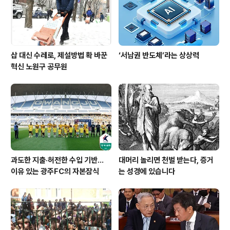
삽 대신 수레로, 제설방법 확 바꾼
‘서남권 반도체’라는 상상력
혁신 노원구 공무원
과도한 지출·허전한 수입 기반…
대머리 놀리면 천벌 받는다, 증거
이유 있는 광주FC의 자본잠식
는 성경에 있습니다