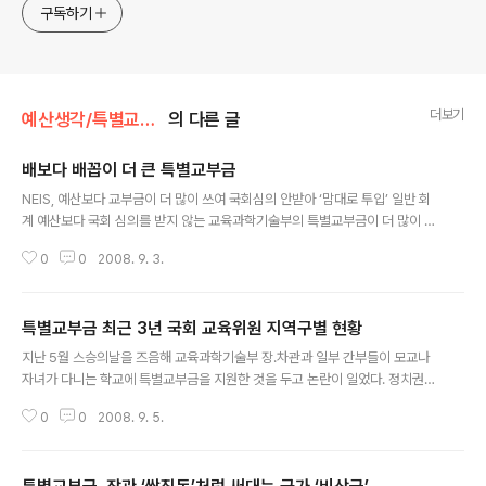
구독하기
더보기
예산생각/특별교부금
의 다른 글
배보다 배꼽이 더 큰 특별교부금
글 내용
NEIS, 예산보다 교부금이 더 많이 쓰여 국회심의 안받아 ‘맘대로 투입’ 일반 회
계 예산보다 국회 심의를 받지 않는 교육과학기술부의 특별교부금이 더 많이 지
원된 정부 시책 사업을 꼬집는 말이다. 2005∼08년 교과부 특별교부금 사용
0
0
2008. 9. 3.
내역을 분석한 결과에 따르면 2001년 도입 당시 예산 낭비라는 지적을 받았던
지방교육행정정보시스템(NEIS)사업과 학교폭력예방 및 대책사업, 사이버가정
학습 및 가정교사지원 체제 구축 사업 등은 일반 회계보다 특별교부금 시책사업
특별교부금 최근 3년 국회 교육위원 지역구별 현황
비가 더 많이 지원됐다. 교육과학기술부 특별교부금 규모 (단위: 천원) 총액 시
글 내용
책사업비(60%) 현안사업비(30%) 재해대책비(10%) 교육부 소관 예산(억원)
지난 5월 스승의날을 즈음해 교육과학기술부 장․차관과 일부 간부들이 모교나
2005년 790,660,678 474,228,515 237,114,257 79,038,0..
자녀가 다니는 학교에 특별교부금을 지원한 것을 두고 논란이 일었다. 정치권은
일제히 특별교부금 개혁을 외쳤다. 하지만 국회는 특별교부금의 폐해에서 자유
0
0
2008. 9. 5.
로울까? 지역구 민원해결에 특별교부금을 이용하려는 유혹을 느끼는 현재 정치
구조에선 국회의원들도 특별교부금 문제에 귀를 막고 있다. 지난 2002년 경제
정의실천시민연합(경실련)은 특별교부금 분석 보고서를 통해 국회 교육위원들