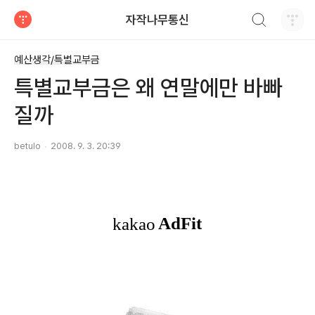
검색하기
자작나무통신
티스토리
예산생각/특별교부금
특별교부금은 왜 연말에만 바빠
질까
betulo
2008. 9. 3. 20:39